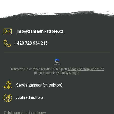
Elektrické čtyřkolky
Náhradní díly
Náhradní díly pro motorové pily
info@zahradni-stroje.cz
Zahradní traktory
+420 723 934 215
Řetězové pily
Náhradní díly pro křovinořezy
Náhradní díly pro sekačky
Tento web je chráněn reCAPTCHA a platí
zásady ochrany osobních
údajů
a
podmínky služby
Google
Servis zahradních traktorů
/zahradnístroje
Odstoupení od smlouvy