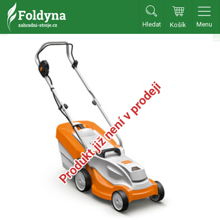
Hledat
Menu
Košík
Zahradní traktory
Zahradní traktory
Zahradní ridery
Produkt již není v prodeji
Aku traktory
Příslušenství
Sekačky
Benzínové sekačky
Akumulátorové sekačky
Robotické sekačky
Bubnové sekačky