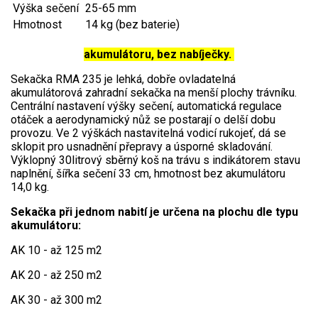
AKU zahradní technika
Výška sečení
25-65 mm
Hmotnost
14 kg (bez baterie)
Aku křovinořezy a vyžínače
akumulátoru, bez nabíječky.
Aku pily
Sekačka RMA 235 je lehká, dobře ovladatelná
Aku sekačky
akumulátorová zahradní sekačka na menší plochy trávníku.
Aku STIHL
Centrální nastavení výšky sečení, automatická regulace
otáček a aerodynamický nůž se postarají o delší dobu
Aku AL-KO
provozu. Ve 2 výškách nastavitelná vodicí rukojeť, dá se
sklopit pro usnadnění přepravy a úsporné skladování.
Výklopný 30litrový sběrný koš na trávu s indikátorem stavu
Štípačka na dřevo
naplnění, šířka sečení 33 cm, hmotnost bez akumulátoru
14,0 kg.
VARI
Sekačka při jednom nabití je určena na plochu dle typu
akumulátoru:
VARI malotraktory
AK 10 - až 125 m2
VARI multifunkční nosiče
AK 20 - až 250 m2
Sněhové frézy
AK 30 - až 300 m2