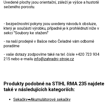
Vertikutátory
Uvedené plochy jsou orientační, záleží je výšce a hustotě
sečeného porostu.
Kultivátory
Nůžky na živý plot
- bezpečnostní pokyny jsou uvedeny návodu k obsluze,
který je součástí výrobku, případně je k prohlédnutí níže v
sekci "Soubory ke stažení"
Vysavače a foukače
- na naší prodejně v Bašce nebo Čeladné vám odborně
Elektrocentrály
poradíme
- vaše dotazy zodpovíme také na tel. čísle +420 723 934
Štěpkovače a drtiče
215 nebo e-mailu
info@zahradni-stroje.cz
Elektrické skútry
Elektrické tříkolky
Produkty podobné na STIHL RMA 235 najdete
také v následujících kategoriích:
Elektrické tříkolky pro seniory
Elektrické tříkolky pracovní
Sekačky
Akumulátorové sekačky