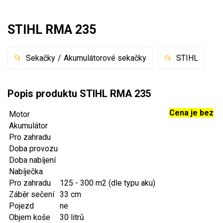
Mulčovače
STIHL RMA 235
Křovinořezy a vyžínače
Sekačky
Akumulátorové sekačky
STIHL
Benzínové křovinořezy a vyžínače
Aku křovinořezy a vyžínače
Popis produktu STIHL RMA 235
Motorové pily
Cena je bez
Motor
Akumulátor
Benzínové pily
Pro zahradu
Doba provozu
Aku pily
Doba nabíjení
Elektrické pily
Nabíječka
Jednoruční pily
Pro zahradu
125 - 300 m2 (dle typu aku)
Záběr sečení
33 cm
Vyvětvovací pily
Pojezd
ne
Objem koše
30 litrů