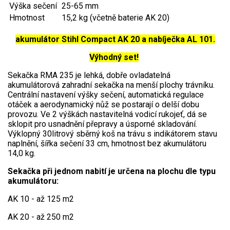
AKU zahradní technika
Výška sečení
25-65 mm
Hmotnost
15,2 kg (včetně baterie AK 20)
Aku křovinořezy a vyžínače
akumulátor Stihl Compact AK 20 a nabíječka AL 101.
Aku pily
Výhodný set!
Aku sekačky
Sekačka RMA 235 je lehká, dobře ovladatelná
Aku STIHL
akumulátorová zahradní sekačka na menší plochy trávníku.
Aku AL-KO
Centrální nastavení výšky sečení, automatická regulace
otáček a aerodynamický nůž se postarají o delší dobu
provozu. Ve 2 výškách nastavitelná vodicí rukojeť, dá se
Štípačka na dřevo
sklopit pro usnadnění přepravy a úsporné skladování.
Výklopný 30litrový sběrný koš na trávu s indikátorem stavu
VARI
naplnění, šířka sečení 33 cm, hmotnost bez akumulátoru
14,0 kg.
VARI malotraktory
Sekačka při jednom nabití je určena na plochu dle typu
akumulátoru:
VARI multifunkční nosiče
AK 10 - až 125 m2
Sněhové frézy
AK 20 - až 250 m2