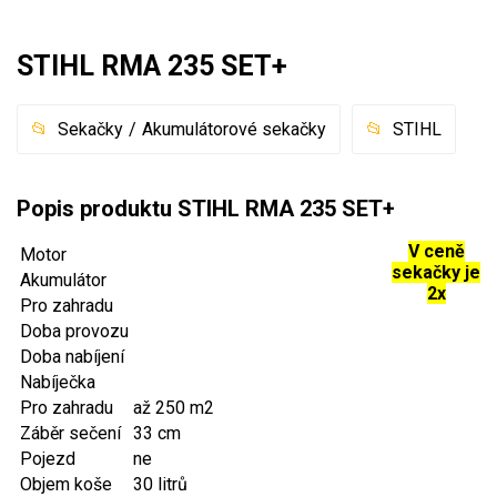
Mulčovače
STIHL RMA 235 SET+
Křovinořezy a vyžínače
Sekačky
Akumulátorové sekačky
STIHL
Benzínové křovinořezy a vyžínače
Aku křovinořezy a vyžínače
Popis produktu STIHL RMA 235 SET+
Motorové pily
V ceně
Motor
sekačky je
Akumulátor
2x
Benzínové pily
Pro zahradu
Doba provozu
Aku pily
Doba nabíjení
Elektrické pily
Nabíječka
Jednoruční pily
Pro zahradu
až 250 m2
Záběr sečení
33 cm
Vyvětvovací pily
Pojezd
ne
Objem koše
30 litrů