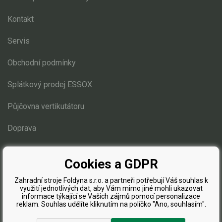
Kontakt
Kultivátory
Servis
Nůžky na živý plot
Obchodní podmínky
Vysavače a foukače
Splátkový prodej ESSOX
Elektrocentrály
Půjčovna vertikutátoru
Štěpkovače a drtiče
Doprava
Elektrické skútry
Blog
Elektrické tříkolky
Cookies a GDPR
Elektrické tříkolky pro seniory
Zahradní stroje Foldyna s.r.o. a partneři potřebují Váš souhlas k
využití jednotlivých dat, aby Vám mimo jiné mohli ukazovat
Elektrické tříkolky pracovní
informace týkající se Vašich zájmů pomocí personalizace
reklam. Souhlas udělíte kliknutím na políčko "Ano, souhlasím".