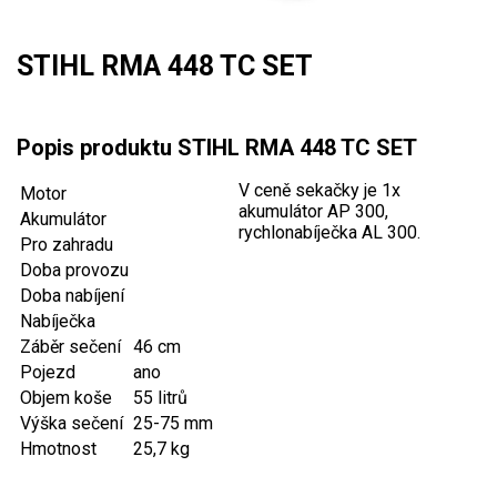
Mulčovače
STIHL RMA 448 TC SET
Křovinořezy a vyžínače
Benzínové křovinořezy a vyžínače
Popis produktu STIHL RMA 448 TC SET
Aku křovinořezy a vyžínače
V ceně sekačky je 1x
Motor
akumulátor AP 300,
Akumulátor
Motorové pily
rychlonabíječka AL 300.
Pro zahradu
Doba provozu
Benzínové pily
Doba nabíjení
Aku pily
Nabíječka
Záběr sečení
46 cm
Elektrické pily
Pojezd
ano
Jednoruční pily
Objem koše
55 litrů
Výška sečení
25-75 mm
Vyvětvovací pily
Hmotnost
25,7 kg
AKU zahradní technika