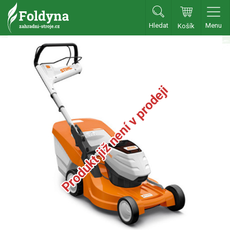
Hledat
Menu
Košík
Zahradní traktory
Zahradní traktory
Zahradní ridery
Produkt již není v prodeji
Aku traktory
Příslušenství
Sekačky
Benzínové sekačky
Akumulátorové sekačky
Robotické sekačky
Bubnové sekačky