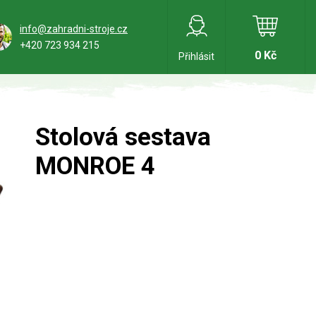
info@zahradni-stroje.cz
+420 723 934 215
0 Kč
Přihlásit
Stolová sestava
MONROE 4