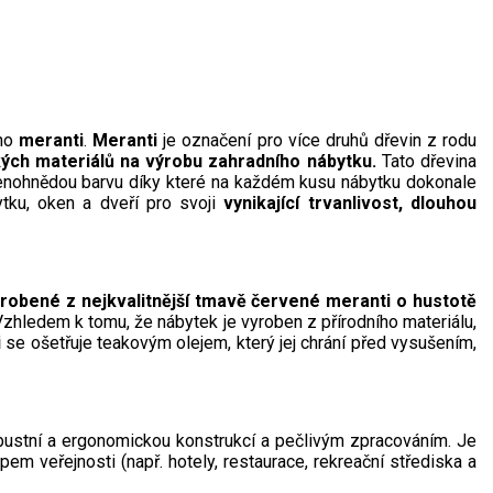
ého
meranti
.
Meranti
je označení pro více druhů dřevin z rodu
kých materiálů na výrobu zahradního nábytku.
Tato dřevina
ervenohnědou barvu díky které na každém kusu nábytku dokonale
ytku, oken a dveří pro svoji
vynikající trvanlivost, dlouhou
obené z nejkvalitnější tmavě červené meranti o hustotě
hledem k tomu, že nábytek je vyroben z přírodního materiálu,
i
se ošetřuje teakovým olejem, který jej chrání před vysušením,
bustní a ergonomickou konstrukcí a pečlivým zpracováním. Je
upem veřejnosti (např. hotely, restaurace, rekreační střediska a