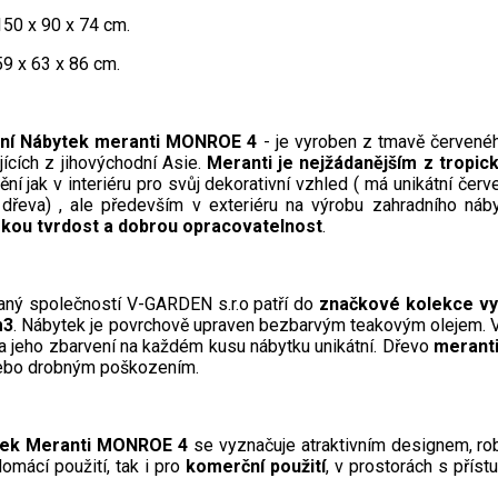
150 x 90 x 74 cm.
59 x 63 x 86 cm.
dní Nábytek meranti MONROE 4
- je vyroben z tmavě červen
ících z jihovýchodní Asie.
Meranti je nejžádanějším z tropic
ění jak v interiéru pro svůj dekorativní vzhled ( má unikátní č
dřeva) , ale především v exteriéru na výrobu zahradního náb
okou tvrdost a dobrou opracovatelnost
.
ný společností V-GARDEN s.r.o patří do
značkové kolekce vyr
m3
. Nábytek je povrchově upraven bezbarvým teakovým olejem. Vz
 a jeho zbarvení na každém kusu nábytku unikátní. Dřevo
merant
nebo drobným poškozením.
tek Meranti MONROE 4
se vyznačuje atraktivním designem, ro
omácí použití, tak i pro
komerční použití
, v prostorách s příst