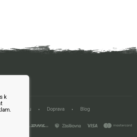
s k
t
a vertikutátoru
Doprava
Blog
klam.