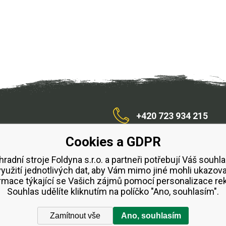
+420 723 934 215
Cookies a GDPR
/zahradnístroje
hradní stroje Foldyna s.r.o. a partneři potřebují Váš souhla
využití jednotlivých dat, aby Vám mimo jiné mohli ukazova
bchodní podmínky
Splátkový prodej ESSOX
Půjčovn
rmace týkající se Vašich zájmů pomocí personalizace re
Souhlas udělíte kliknutím na políčko "Ano, souhlasím".
Zamítnout vše
Ano, souhlasím