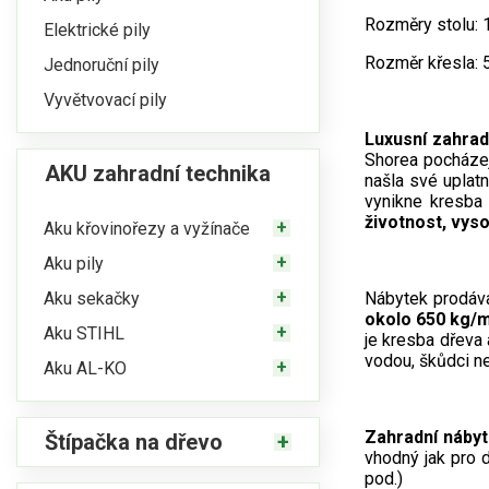
Rozměry stolu: 
Elektrické pily
Rozměr křesla: 
Jednoruční pily
Vyvětvovací pily
Luxusní zahra
Shorea pocházej
AKU zahradní technika
našla své uplatn
vynikne kresba 
životnost, vys
Aku křovinořezy a vyžínače
Aku pily
Aku sekačky
Nábytek prodáva
okolo 650 kg/
Aku STIHL
je kresba dřeva
vodou, škůdci 
Aku AL-KO
Zahradní náby
Štípačka na dřevo
vhodný jak pro d
pod.)