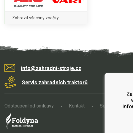
Zobrazit všechny značky
info@zahradni-stroje.cz
Servis zahradních traktorů
Za
Odstoupení od smlouvy
Kontakt
Servis
O
info