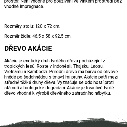
AKU zahradní technika
prostor. Není vhodné pro používání ve vlhkém prostředí bez
vhodné impregnace.
Aku křovinořezy a vyžínače
Aku pily
Rozměry stolu: 120 x 72 cm.
Aku sekačky
Rozměr židle: 46,5 x 58 x 92,5 cm.
Aku STIHL
DŘEVO AKÁCIE
Aku AL-KO
Akácie je exotický druh tvrdého dřeva pocházející z
Štípačka na dřevo
tropických lesů. Roste v Indonésii, Thajsku, Laosu,
Vietnamu a Kambodži. Přírodní dřevo má barvu od olivově
hnědé po šedohnědou s tmavšími pruhy. Akácie patří mezi
VARI
středně těžké druhy dřeva. Vyznačuje se odolností proti
stárnutí a biologické degradaci. Akácie je trvanlivé tvrdé
VARI malotraktory
dřevo vhodné k výrobě dřevěného zahradního nábytku.
VARI multifunkční nosiče
Sněhové frézy