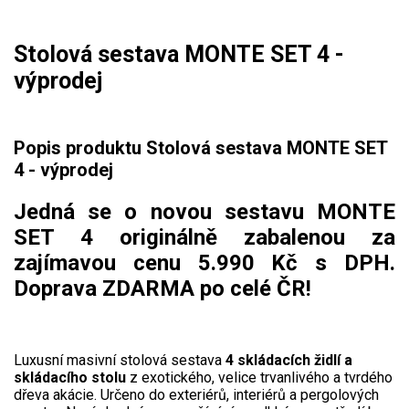
Mulčovače
Stolová sestava MONTE SET 4 -
Křovinořezy a vyžínače
výprodej
Benzínové křovinořezy a vyžínače
Popis produktu Stolová sestava MONTE SET
Aku křovinořezy a vyžínače
4 - výprodej
Motorové pily
Jedná se o novou sestavu MONTE
SET 4 originálně zabalenou za
Benzínové pily
zajímavou cenu 5.990 Kč s DPH.
Aku pily
Doprava ZDARMA po celé ČR!
Elektrické pily
Jednoruční pily
Luxusní masivní stolová sestava
4 skládacích židlí a
Vyvětvovací pily
skládacího stolu
z exotického, velice trvanlivého a tvrdého
dřeva akácie. Určeno do exteriérů, interiérů a pergolových