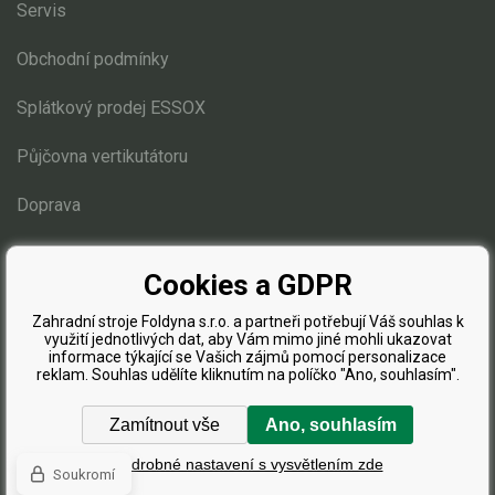
Servis
Elektrické čtyřkolky
Obchodní podmínky
Náhradní díly
Splátkový prodej ESSOX
Náhradní díly pro motorové pily
Zahradní traktory
Půjčovna vertikutátoru
Řetězové pily
Doprava
Náhradní díly pro křovinořezy
Blog
Náhradní díly pro sekačky
Cookies a GDPR
Zahradní stroje Foldyna s.r.o. a partneři potřebují Váš souhlas k
využití jednotlivých dat, aby Vám mimo jiné mohli ukazovat
informace týkající se Vašich zájmů pomocí personalizace
reklam. Souhlas udělíte kliknutím na políčko "Ano, souhlasím".
Zamítnout vše
Ano, souhlasím
Podrobné nastavení s vysvětlením zde
Soukromí
Tvorba a pronájem eshopů
BINARGON.cz