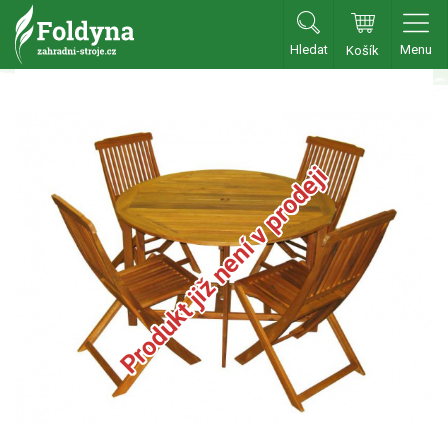
Hledat
Menu
Košík
Zahradní traktory
Zahradní traktory
Produkt již není v prodeji
Zahradní ridery
Aku traktory
Příslušenství
Sekačky
Benzínové sekačky
Akumulátorové sekačky
Robotické sekačky
Bubnové sekačky