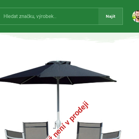
Najít
Produkt již není v prodeji