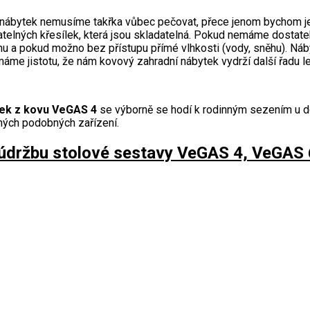
 nábytek nemusíme takřka vůbec pečovat, přece jenom bychom jej
telných křesílek, která jsou skladatelná. Pokud nemáme dostat
hu a pokud možno bez přístupu přímé vlhkosti (vody, sněhu). Náb
máme jistotu, že nám kovový zahradní nábytek vydrží další řadu le
tek z kovu VeGAS 4
se výborně se hodí k rodinným sezením u d
iných podobných zařízení.
údržbu stolové sestavy VeGAS 4, VeGAS 