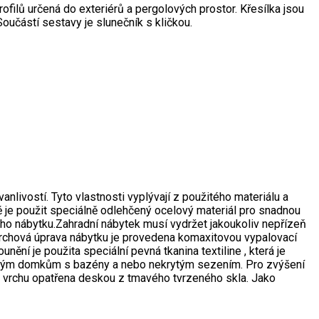
ofilů určená do exteriérů a pergolových prostor. Křesílka jsou
Součástí sestavy je slunečník s kličkou.
anlivostí. Tyto vlastnosti vyplývají z použitého materiálu a
ě je použit speciálně odlehčený ocelový materiál pro snadnou
ho nábytku.Zahradní nábytek musí vydržet jakoukoliv nepřízeň
 Povrchová úprava nábytku je provedena komaxitovou vypalovací
nění je použita speciální pevná tkanina textiline , která je
inným domkům s bazény a nebo nekrytým sezením. Pro zvýšení
z vrchu opatřena deskou z tmavého tvrzeného skla. Jako