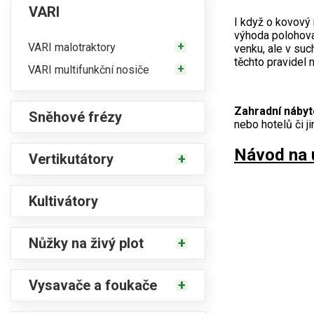
VARI
I když o kovový
výhoda polohova
VARI malotraktory
venku, ale v suc
těchto pravidel 
VARI multifunkční nosiče
Zahradní náby
Sněhové frézy
nebo hotelů či j
Návod na 
Vertikutátory
Kultivátory
Nůžky na živý plot
Vysavače a foukače