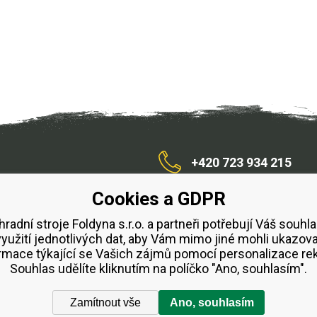
+420 723 934 215
Cookies a GDPR
/zahradnístroje
hradní stroje Foldyna s.r.o. a partneři potřebují Váš souhla
využití jednotlivých dat, aby Vám mimo jiné mohli ukazova
bchodní podmínky
Splátkový prodej ESSOX
Půjčovn
rmace týkající se Vašich zájmů pomocí personalizace re
Souhlas udělíte kliknutím na políčko "Ano, souhlasím".
Zamítnout vše
Ano, souhlasím