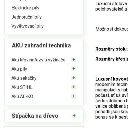
Luxusní stolová 
Elektrické pily
polohovatelná a 
Jednoruční pily
Vyvětvovací pily
Možnost dokoupi
AKU zahradní technika
Rozměry stolu:
Rozměry křesla
Aku křovinořezy a vyžínače
Aku pily
Aku sekačky
Luxusní kovov
moderním techno
Aku STIHL
manipulaci s ná
počasí, ať už sv
Aku AL-KO
šedo-stříbrnou b
velice oblíbená
pohodlí jsou kř
Štípačka na dřevo
bonus se k sest