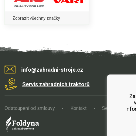
Zobrazit všechny značky
info@zahradni-stroje.cz
Servis zahradních traktorů
Za
Odstoupení od smlouvy
Kontakt
Servis
O
info