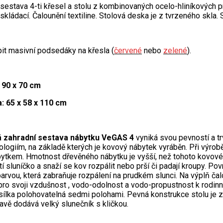
sestava 4-ti křesel a stolu z kombinovaných ocelo-hliníkových pr
skládací. Čalounění textiline. Stolová deska je z tvrzeného skla. 
t masivní podsedáky na křesla (
červené
nebo
zelené
).
 90 x 70 cm
: 65 x 58 x 110 cm
á zahradní sestava nábytku VeGAS 4
vyniká svou pevností a trv
logiím, na základě kterých je kovový nábytek vyráběn. Při výrob
bytkem. Hmotnost dřevěného nábytku je vyšší, než tohoto kovové
ítí sluníčko a snaží se kov rozpálit nebo prší či padají kroupy.
arvou, která zabraňuje rozpálení na prudkém slunci. Na výplň čalou
 pro svoji vzdušnost , vodo-odolnost a vodo-propustnost k rod
esílka polohovatelná sedmi polohami. Pevná konstrukce stolu je 
avě dodává velký slunečník s kličkou.