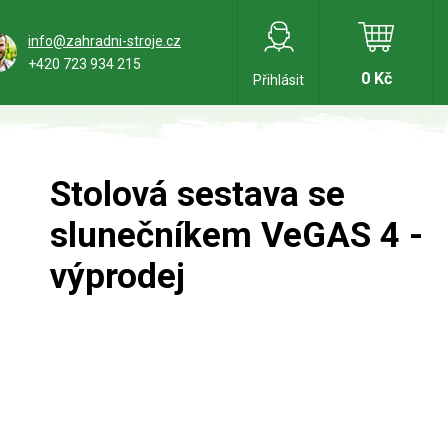
info@zahradni-stroje.cz
+420 723 934 215
0 Kč
Přihlásit
Stolová sestava se
slunečníkem VeGAS 4 -
výprodej