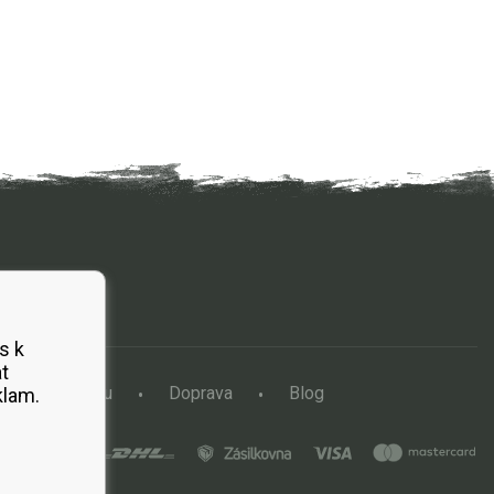
s k
t
a vertikutátoru
Doprava
Blog
klam.