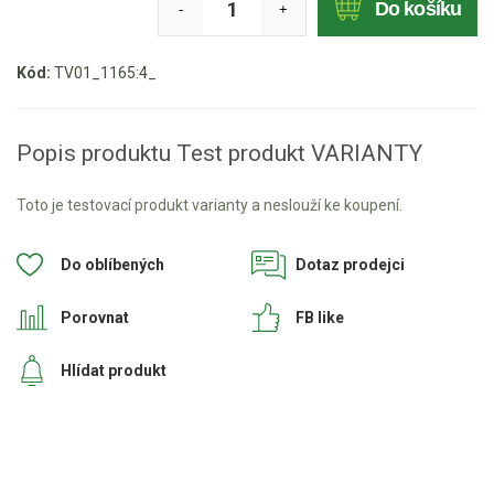
AKU zahradní technika
Do košíku
-
+
Aku křovinořezy a vyžínače
Kód:
TV01_1165:4_
Aku pily
Aku sekačky
Popis produktu Test produkt VARIANTY
Aku STIHL
Aku AL-KO
Toto je testovací produkt varianty a neslouží ke koupení.
Štípačka na dřevo
Do oblíbených
Dotaz prodejci
VARI
Porovnat
FB like
VARI malotraktory
Hlídat produkt
VARI multifunkční nosiče
Sněhové frézy