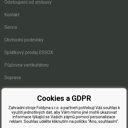
Odstoupení od smlouvy
Elektrické čtyřkolky
Kontakt
Náhradní díly
Servis
Náhradní díly pro motorové pily
Obchodní podmínky
Zahradní traktory
Řetězové pily
Splátkový prodej ESSOX
Náhradní díly pro křovinořezy
Půjčovna vertikutátoru
Náhradní díly pro sekačky
Doprava
Blog
Cookies a GDPR
Zahradní stroje Foldyna s.r.o. a partneři potřebují Váš souhlas k
využití jednotlivých dat, aby Vám mimo jiné mohli ukazovat
informace týkající se Vašich zájmů pomocí personalizace
reklam. Souhlas udělíte kliknutím na políčko "Ano, souhlasím".