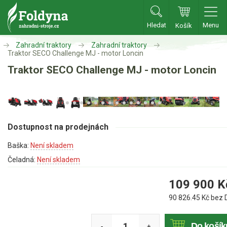
Hledat
Menu
Košík
Zahradní traktory
Zahradní traktory
Zahradní traktory
Traktor SECO Challenge MJ - motor Loncin
Traktor SECO Challenge MJ - motor Loncin
Zahradní traktory
Zahradní ridery
Aku traktory
Příslušenství
Dostupnost na prodejnách
Baška:
Není skladem
Sekačky
Čeladná:
Není skladem
Benzínové sekačky
109 900
K
Akumulátorové sekačky
90 826.45
Kč bez 
Robotické sekačky
Do košík
Bubnové sekačky
-
+