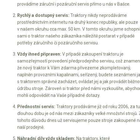
provádíme záruční i pozáruční servis přímo u nás v Bašce.
Rychlý a dostupný servis:
Traktory nikdy neprodáváme
prostřednictvím internetu na druhý konec republiky, ale pouze
v našem okruhu cca max. 50 km. V tomto okruhu jsme schopni
sami o traktor našeho zákazníka náležitě postarat v případě
potřeby záručního či pozáručního servisu.
Vždy ihned připraven:
V případě zakoupení traktoru je
samozřejmostí provedení předprodejního servisu, což znamen
že nový traktor k Vám zdarma přivezeme zkompletovaný,
naplněn provozními kapalinami, seřízený, budete seznámeni j
s traktorem správně zacházet, ovládat jej a jak provádět běžn
údržbu stroje. Zároveň si traktor před námi vyzkoušíte, abych
mohli odpovědět na Vaše případné dotazy.
Přednostní servis:
Traktory prodáváme již od roku 2006, za t
dlouhou dobu je od nás mezi zákazníky velké množství strojů. 
tohoto důvodu dnes už servisujeme pouze stroje zakoupené n
naší prodejně.
Náhradní díly vždy skladem:
Na traktory, které