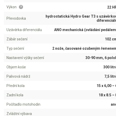
AKU zahradní technika
Výkon
22 H
?
Aku křovinořezy a vyžínače
hydrostatická Hydro Gear T3 s uzávěrko
Převodovka
diferenciál
Aku pily
Aku sekačky
Uzávěrka diferenciálu
ANO mechanická (ovládání pedálem
Aku STIHL
Záběr sečení
102 c
Aku AL-KO
Typ sečení
2 nože, časované ozubeným řemene
Nastavení výšky sečení
30-90 mm, 6 polo
Štípačka na dřevo
Objem koše
300 litr
VARI
Palivová nádrž
7,5 litr
VARI malotraktory
Přední kola
15 x 6,00 – 
VARI multifunkční nosiče
Zadní kola
18 x 8.5 – 
Počítadlo motohodin
an
Sněhové frézy
Zvláštní výbava