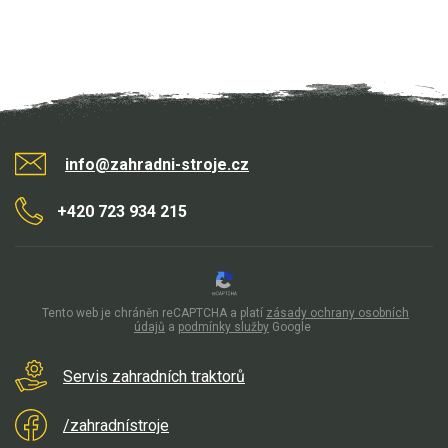
info@zahradni-stroje.cz
+420 723 934 215
Tento web je chráněn reCAPTCHA a platí
zásady ochrany osobních
údajů
a
podmínky služby
Google
Servis zahradních traktorů
/zahradnístroje