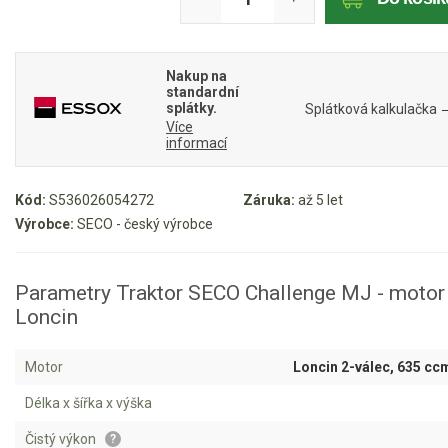
Mulčovače
Nakup na
Křovinořezy a vyžínače
standardní
splátky.
Splátková kalkulačka
Více
Benzínové křovinořezy a vyžínače
informací
Aku křovinořezy a vyžínače
Kód:
S536026054272
Záruka:
až 5 let
Motorové pily
Výrobce:
SECO - český výrobce
Benzínové pily
Parametry Traktor SECO Challenge MJ - motor
Aku pily
Loncin
Elektrické pily
Jednoruční pily
Motor
Loncin 2-válec, 635 cc
Vyvětvovací pily
Délka x šířka x výška
Čistý výkon
?