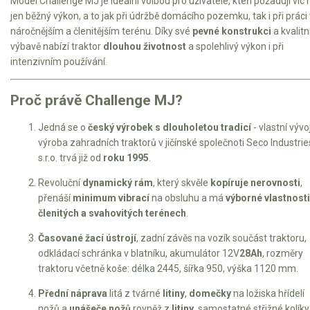
Model Challenge MJ je ideální volbou pro uživatele, kteří požadují víc 
Elektrické čtyřkolky
jen běžný výkon, a to jak při údržbě domácího pozemku, tak i při práci 
náročnějším a členitějším terénu. Díky své
pevné konstrukci
a kvalitn
Náhradní díly
výbavě nabízí traktor
dlouhou životnost
a spolehlivý výkon i při
intenzivním používání.
Náhradní díly pro motorové pily
Zahradní traktory
Proč právě Challenge MJ?
Řetězové pily
Jedná se o
český výrobek s dlouholetou tradicí
- vlastní vývo
Náhradní díly pro křovinořezy
výroba zahradních traktorů v jičínské společnoti Seco Industrie
s.r.o. trvá již od
roku 1995
.
Náhradní díly pro sekačky
Revoluční
dynamický rám
, který skvěle
kopíruje nerovnosti
,
přenáší
minimum vibrací
na obsluhu a má
výborné vlastnosti
členitých a svahovitých terénech
.
Časované žací ústrojí
, zadní závěs na vozík součást traktoru,
odkládací schránka v blatníku, akumulátor 12V
28Ah
, rozměry
traktoru včetně koše: délka 2445, šířka 950, výška 1120 mm.
Přední náprava
litá z tvárné
litiny
,
domečky
na ložiska hřídelí
nožů a
unášeče nožů
rovněž z
litiny
, samostatné střižné kolíky