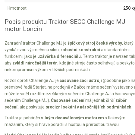
Vertikutátory
Hmotnost
250 k
Kultivátory
Popis produktu Traktor SECO Challenge MJ -
motor Loncin
Nůžky na živý plot
Vysavače a foukače
Zahradní traktor Challenge MJ je
špičkový stroj české výroby
, který
vyniká svou výjimečnou silou,
robustní konstrukcí
a standardními
Elektrocentrály
funkcemi, jako je
uzávěrka diferenciálu.
Tento traktor je navržen tak
aby
zvládl náročnější terén
, kde jiné stroje často selhávají, a poskyto
Štěpkovače a drtiče
nekompromisní výkon i v těžších podmínkách.
Rozdíl oproti Challenge AJ je
časované žací ústrojí
(podobné jako n
Elektrické skútry
prémiové řadě Starjet, na prodejně v Bačce máme sečení vystaveno 
můžete vidět rozdíl mezi šikmým sečením Challenge AJ a časovaný
Elektrické tříkolky
sečením Challenge MJ).
Časované sečení
má jednak
širší záběr
sečení,
ale poskytuje
precizní sekání v náročnějších podmínkách
.
Elektrické tříkolky pro seniory
Traktor je poháněn
silným dvouválcovým motorem
s tlakovým
Elektrické tříkolky pracovní
mazáním, který si hravě poradí i s hustou a přerostlou trávou.