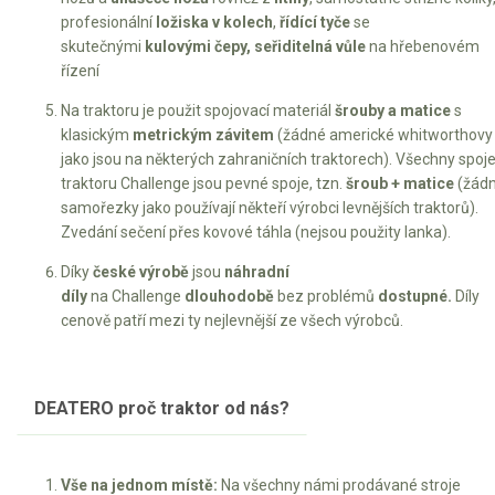
profesionální
ložiska v kolech
,
řídící tyče
se
skutečnými
kulovými čepy, seřiditelná vůle
na hřebenovém
řízení
Na traktoru je použit spojovací materiál
šrouby a matice
s
klasickým
metrickým závitem
(žádné americké whitworthovy
jako jsou na některých zahraničních traktorech). Všechny spoj
traktoru Challenge jsou pevné spoje, tzn.
šroub + matice
(žád
samořezky jako používají někteří výrobci levnějších traktorů).
Zvedání sečení přes kovové táhla (nejsou použity lanka).
Díky
české výrobě
jsou
náhradní
díly
na Challenge
dlouhodobě
bez problémů
dostupné.
Díly
cenově patří mezi ty nejlevnější ze všech výrobců.
DEATERO proč traktor od nás?
Vše na jednom místě:
Na všechny námi prodávané stroje