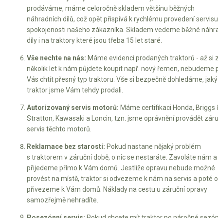
prodáváme, máme celoročně skladem většinu běžných
náhradních dílů, což opět přispívá k rychlému provedení servisu
spokojenosti našeho zákazníka. Skladem vedeme běžné náhr
díly i na traktory které jsou třeba 15 let staré.
Vše nechte na nás:
Máme evidenci prodaných traktorů - až si 
několik let k nám půjdete koupit např. nový řemen, nebudeme 
Vás chtít přesný typ traktoru. Vše si bezpečně dohledáme, jaký
traktor jsme Vám tehdy prodali.
Autorizovaný servis motorů:
Máme certifikaci Honda, Briggs 
Stratton, Kawasaki a Loncin, tzn. jsme oprávnění provádět záru
servis těchto motorů.
Reklamace bez starostí:
Pokud nastane nějaký problém
s traktorem v záruční době, o nic se nestaráte. Zavoláte nám a
přijedeme přímo k Vám domů. Jestliže opravu nebude možné
provést na místě, traktor si odvezeme k nám na servis a poté 
přivezeme k Vám domů. Náklady na cestu u záruční opravy
samozřejmě nehradíte.
Posezónní servis:
Pokud chcete mít traktor po náročné sezó