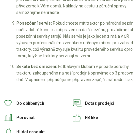
přivezeme k Vám domů. Náklady na cestu u záruční opravy
samozřejmě nehradíte.
Posezónní servis:
Pokud chcete mít traktor po náročné sezó
opět v dobré kondici a připraven na další sezónu, provádíme ta
posezónní servisy strojů. Náš servis je jako jeden z mála v ČR
vybaven profesionálním zvedákem určeným přímo pro zahrad
traktory, což výrazně zvyšuje kvalitu provedeného servisu opro
tomu, když se traktory servisují na zemi.
Sekáte bez omezení:
Fotbalovým klubům v případě poruchy
traktoru zakoupeného na naší prodejně opravíme do 3 pracovn
dnů. V opačném případě jsme připraveni zapůjčit náhradní trakt
Do oblíbených
Dotaz prodejci
Porovnat
FB like
Hlídat produkt