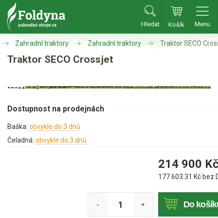
Hledat
Menu
Košík
Zahradní traktory
Zahradní traktory
Traktor SECO Cros
Zahradní traktory
Traktor SECO Crossjet
Zahradní traktory
Zahradní ridery
Aku traktory
Dostupnost na prodejnách
Příslušenství
Baška:
obvykle do 3 dnů
Čeladná:
obvykle do 3 dnů
Sekačky
214 900
K
Benzínové sekačky
177 603.31
Kč bez 
Akumulátorové sekačky
Robotické sekačky
Do košík
-
+
Bubnové sekačky