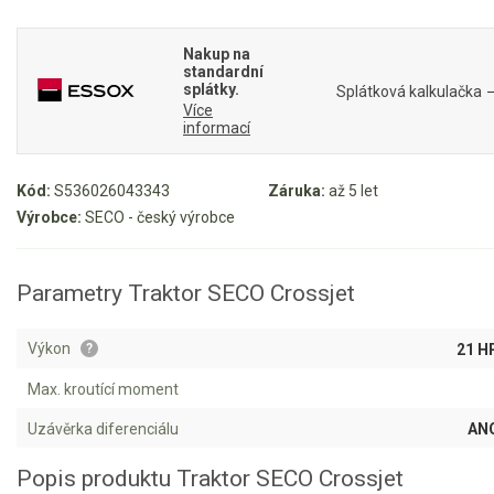
Mulčovače
Nakup na
standardní
Křovinořezy a vyžínače
splátky.
Splátková kalkulačka
Více
informací
Benzínové křovinořezy a vyžínače
Aku křovinořezy a vyžínače
Kód:
S536026043343
Záruka:
až 5 let
Výrobce:
SECO - český výrobce
Motorové pily
Parametry Traktor SECO Crossjet
Benzínové pily
Aku pily
Výkon
21 H
?
Elektrické pily
Max. kroutící moment
Jednoruční pily
Uzávěrka diferenciálu
AN
Vyvětvovací pily
Popis produktu Traktor SECO Crossjet