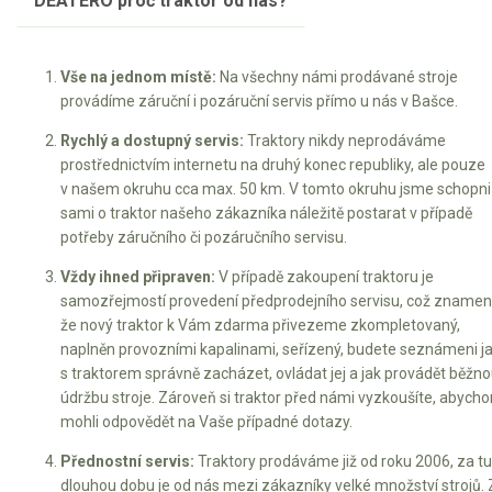
DEATERO proč traktor od nás?
Vertikutátory
Kultivátory
Vše na jednom místě:
Na všechny námi prodávané stroje
provádíme záruční i pozáruční servis přímo u nás v Bašce.
Nůžky na živý plot
Rychlý a dostupný servis:
Traktory nikdy neprodáváme
Vysavače a foukače
prostřednictvím internetu na druhý konec republiky, ale pouze
v našem okruhu cca max. 50 km. V tomto okruhu jsme schopni
Elektrocentrály
sami o traktor našeho zákazníka náležitě postarat v případě
potřeby záručního či pozáručního servisu.
Štěpkovače a drtiče
Vždy ihned připraven:
V případě zakoupení traktoru je
samozřejmostí provedení předprodejního servisu, což znamen
Elektrické skútry
že nový traktor k Vám zdarma přivezeme zkompletovaný,
naplněn provozními kapalinami, seřízený, budete seznámeni j
Elektrické tříkolky
s traktorem správně zacházet, ovládat jej a jak provádět běžn
údržbu stroje. Zároveň si traktor před námi vyzkoušíte, abych
Elektrické tříkolky pro seniory
mohli odpovědět na Vaše případné dotazy.
Elektrické tříkolky pracovní
Přednostní servis:
Traktory prodáváme již od roku 2006, za t
dlouhou dobu je od nás mezi zákazníky velké množství strojů. 