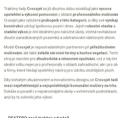
AKU zahradní technika
Traktory řady
Crossjet
se již dlouhou dobu osvědčují jako
vysoce
Aku křovinořezy a vyžínače
spolehliví a výkonní
pomocníci
v oblasti
profesionálního mulčován
Crossjet jako vyloženě
průkopník v této kategorii
, si díky své
vynikaj
Aku pily
konstrukci
udržují špičkovou pozici i dnes. Jejich
robustní stavba
a
Aku sekačky
stabilní výkon
je činí ideálními pro náročné úkoly, včetně revitalizace
dlouho zanedbávaných pozemků a odstraňování náletových dřevin.
Aku STIHL
Aku AL-KO
Model
Crossjet
je nepostradatelným partnerem při
příležitostném
mulčování
, ale také
zvládá náročné terény a hustou vegetaci
. Tent
stroj je navržen pro
dlouhodobé a intenzivní využívání
, což z něj činí
Štípačka na dřevo
ideální volbu nejen pro profesionály v oblasti zahradnictví, ale i pro o
a firmy, které hledají spolehlivý nástroj pro údržbu složitějších ploch.
VARI
Díky bohatým zkušenostem a inovativnímu designu se
Crossjet řadí
mezi nejefektivnější a nejspolehlivější komunální mulčery na trhu
.
VARI malotraktory
Dokáže si poradit i s nejnáročnějšími úkoly v extrémních podmínkách,
VARI multifunkční nosiče
aniž by to ovlivnilo jeho výkon.
Sněhové frézy