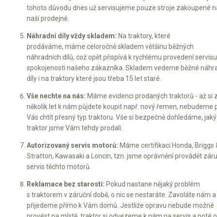
Elektrické čtyřkolky
tohoto důvodu dnes už servisujeme pouze stroje zakoupené n
naší prodejně.
Náhradní díly
Náhradní díly vždy skladem:
Na traktory, které
prodáváme, máme celoročně skladem většinu běžných
Náhradní díly pro motorové pily
náhradních dílů, což opět přispívá k rychlému provedení servisu
Zahradní traktory
spokojenosti našeho zákazníka. Skladem vedeme běžné náhr
díly i na traktory které jsou třeba 15 let staré.
Řetězové pily
Vše nechte na nás:
Máme evidenci prodaných traktorů - až si 
Náhradní díly pro křovinořezy
několik let k nám půjdete koupit např. nový řemen, nebudeme 
Náhradní díly pro sekačky
Vás chtít přesný typ traktoru. Vše si bezpečně dohledáme, jaký
traktor jsme Vám tehdy prodali.
Autorizovaný servis motorů:
Máme certifikaci Honda, Briggs 
Stratton, Kawasaki a Loncin, tzn. jsme oprávnění provádět záru
servis těchto motorů.
Reklamace bez starostí:
Pokud nastane nějaký problém
s traktorem v záruční době, o nic se nestaráte. Zavoláte nám a
přijedeme přímo k Vám domů. Jestliže opravu nebude možné
provést na místě, traktor si odvezeme k nám na servis a poté 