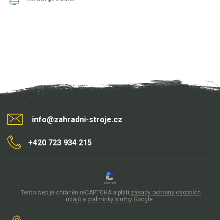
info@zahradni-stroje.cz
+420 723 934 215
Tento web je chráněn reCAPTCHA a platí
zásady ochrany osobních
údajů
a
podmínky služby
Google