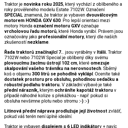
Vertikutátory
Traktor je
novinka roku 2025
, který vychází z oblíbeného a
roky prověřeného modelu Estate 7102W. Označení
Kultivátory
SPECIAL
znamená, že traktor je vybaven
dvouválcovým
motorem HONDA GXV 630
. Pro lepší orientaci mezi
motory Honda
označení motoru GXV
označuje
Nůžky na živý plot
vrcholovou řadu motorů
, které Honda vyrábí. Právem jsou
označovány jako
profesionální motory
, který dle naších
Vysavače a foukače
zkušeností
nezklame
.
Řada traktorů značínající 7.
.. jsou vyráběny v
Itálii.
Traktor
Elektrocentrály
7102W nebo 7102W Special je oblíbený díky svému
plovoucímu žacímu ústrojí 102 cm
, které
omezuje
Štěpkovače a drtiče
skalpování vašeho trávníku na nerovnostech
. Sběrný
koš o objemu
300 litrů se pohodlně vyklápí
. Oceníte také
dostatek prostoru pro obsluhu, pohodlnou sedačku a
Elektrické skútry
robustní podlahu traktoru.
V základní výbavě je také
přední nárazník,
kterým
ochráníte kapotáž traktoru
v
Elektrické tříkolky
případě náhodné kolize s překážkou - např. pokud si
obsluha nevšimne plotu nebo stromu
:-) :-)
Elektrické tříkolky pro seniory
Litinová přední náprava prodlužuje její životnost
zvlášť,
pokud váš terén není úplně ideální.
Elektrické tříkolky pracovní
Traktor je vybaven
displejem s 6 LED indikátor
y + navíc