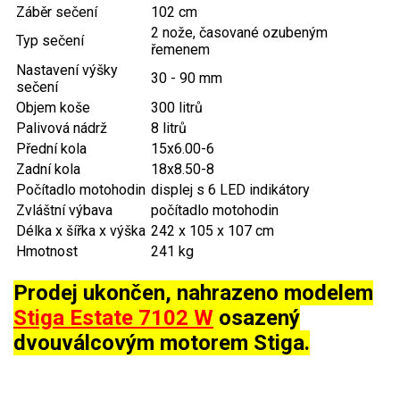
AKU zahradní technika
Záběr sečení
102 cm
2 nože, časované ozubeným
Typ sečení
Aku křovinořezy a vyžínače
řemenem
Nastavení výšky
Aku pily
30 - 90 mm
sečení
Aku sekačky
Objem koše
300 litrů
Palivová nádrž
8 litrů
Aku STIHL
Přední kola
15x6.00-6
Aku AL-KO
Zadní kola
18x8.50-8
Počítadlo motohodin
displej s 6 LED indikátory
Štípačka na dřevo
Zvláštní výbava
počítadlo motohodin
Délka x šířka x výška
242 x 105 x 107 cm
VARI
Hmotnost
241 kg
Prodej ukončen, nahrazeno modelem
VARI malotraktory
Stiga Estate 7102 W
osazený
VARI multifunkční nosiče
dvouválcovým motorem Stiga.
Sněhové frézy