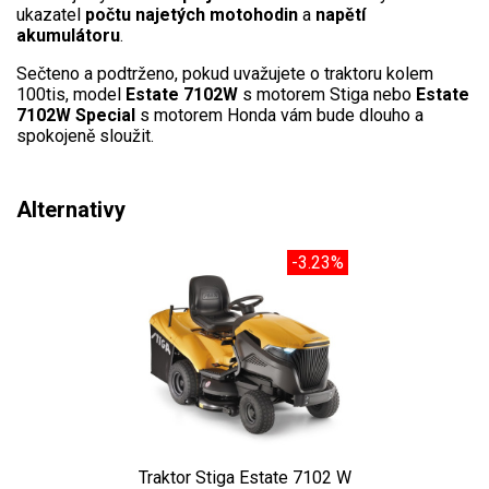
Elektrické čtyřkolky
ukazatel
počtu najetých motohodin
a
napětí
akumulátoru
.
Náhradní díly
Sečteno a podtrženo, pokud uvažujete o traktoru kolem
100tis, model
Estate 7102W
s motorem Stiga nebo
Estate
7102W Special
s motorem Honda vám bude dlouho a
Náhradní díly pro motorové pily
spokojeně sloužit.
Zahradní traktory
Řetězové pily
Alternativy
Náhradní díly pro křovinořezy
Náhradní díly pro sekačky
-3.23%
Traktor Stiga Estate 7102 W