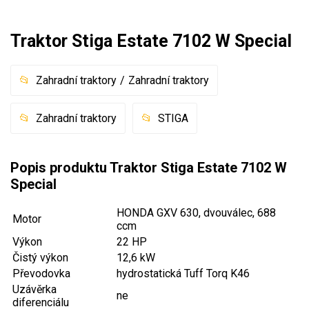
Mulčovače
Traktor Stiga Estate 7102 W Special
Křovinořezy a vyžínače
Zahradní traktory
Zahradní traktory
Benzínové křovinořezy a vyžínače
Aku křovinořezy a vyžínače
Zahradní traktory
STIGA
Motorové pily
Popis produktu Traktor Stiga Estate 7102 W
Special
Benzínové pily
Aku pily
HONDA GXV 630, dvouválec, 688
Motor
ccm
Elektrické pily
Výkon
22 HP
Jednoruční pily
Čistý výkon
12,6 kW
Vyvětvovací pily
Převodovka
hydrostatická Tuff Torq K46
Uzávěrka
ne
diferenciálu