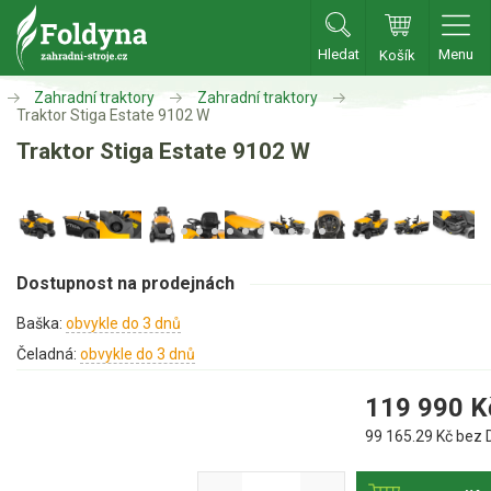
Hledat
Menu
Košík
Zahradní traktory
Zahradní traktory
Zahradní traktory
Traktor Stiga Estate 9102 W
Traktor Stiga Estate 9102 W
Zahradní traktory
Zahradní ridery
Aku traktory
Příslušenství
Dostupnost na prodejnách
Baška:
obvykle do 3 dnů
Sekačky
Čeladná:
obvykle do 3 dnů
Benzínové sekačky
119 990
K
Akumulátorové sekačky
99 165.29
Kč bez 
Robotické sekačky
Bubnové sekačky