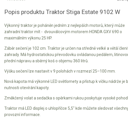
Vertikutátory
Popis produktu Traktor Stiga Estate 9102 W
Kultivátory
Výkonný traktor je poháněn jedním z nejlepších motorů, který může
Nůžky na živý plot
zahradní traktor mít - dvouválcovým motorem HONDA GXV 690 o
maximálním výkonu 25 HP.
Vysavače a foukače
Záběr sečení je 102 cm. Traktor je určen na středně velké a větší členi
Elektrocentrály
zahrady. Má hydrostatickou převodovku ovládanou pedálem, litinovo
přední nápravu a sběrný koš o objemu 360 litrů.
Štěpkovače a drtiče
Výšku sečení lze nastavit v 9 polohách v rozmezí 25–100 mm.
Elektrické skútry
Nová kapota má výkonné LED světlomety a přístup k víčku nádrže je 
nutnosti otevírání kapoty.
Elektrické tříkolky
Změkčený volat a sedačka s opěrkami rukou poskytuje vysoké pohodl
Elektrické tříkolky pro seniory
Traktor má LED displej o uhlopříčce 5,5" kde můžete sledovat všechn
provozní informace.
Elektrické tříkolky pracovní