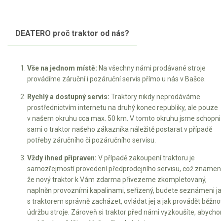
Elektrické čtyřkolky
Náhradní díly
DEATERO proč traktor od nás?
Náhradní díly pro motorové pily
Vše na jednom místě:
Na všechny námi prodávané stroje
Zahradní traktory
provádíme záruční i pozáruční servis přímo u nás v Bašce.
Řetězové pily
Rychlý a dostupný servis:
Traktory nikdy neprodáváme
Náhradní díly pro křovinořezy
prostřednictvím internetu na druhý konec republiky, ale pouze
Náhradní díly pro sekačky
v našem okruhu cca max. 50 km. V tomto okruhu jsme schopni
sami o traktor našeho zákazníka náležitě postarat v případě
potřeby záručního či pozáručního servisu.
Vždy ihned připraven:
V případě zakoupení traktoru je
samozřejmostí provedení předprodejního servisu, což znamen
že nový traktor k Vám zdarma přivezeme zkompletovaný,
naplněn provozními kapalinami, seřízený, budete seznámeni j
s traktorem správně zacházet, ovládat jej a jak provádět běžn
údržbu stroje. Zároveň si traktor před námi vyzkoušíte, abych