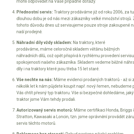
mohli odpovědět na Vaše případné dotazy.
Přednostní servis:
Traktory prodáváme již od roku 2006, za t
dlouhou dobu je od nás mezi zákazníky velké množství strojů. 
tohoto důvodu dnes už servisujeme pouze stroje zakoupené n
naší prodejně.
Náhradní díly vždy skladem:
Na traktory, které
prodáváme, máme celoročně skladem většinu běžných
náhradních dílů, což opět přispívá k rychlému provedení servisu
spokojenosti našeho zákazníka. Skladem vedeme běžné náhr
díly i na traktory které jsou třeba 15 let staré.
Vše nechte na nás:
Máme evidenci prodaných traktorů - až si 
několik let k nám půjdete koupit např. nový řemen, nebudeme 
Vás chtít přesný typ traktoru. Vše si bezpečně dohledáme, jaký
traktor jsme Vám tehdy prodali.
Autorizovaný servis motorů:
Máme certifikaci Honda, Briggs 
Stratton, Kawasaki a Loncin, tzn. jsme oprávnění provádět záru
servis těchto motorů.
Reklamace bez starostí:
Pokud nastane nějaký problém