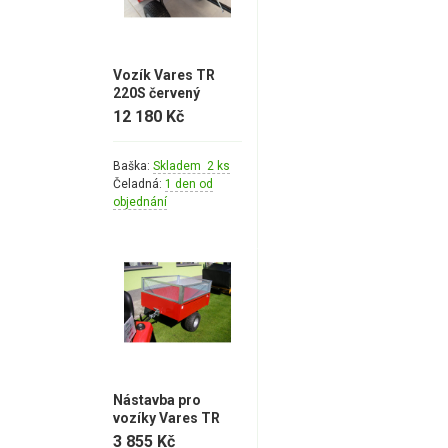
Vozík Vares TR
220S červený
12 180 Kč
Baška:
Skladem 2 ks
Čeladná:
1 den od
objednání
Nástavba pro
vozíky Vares TR
220S
3 855 Kč