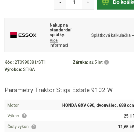
Do košík
-
+
Mulčovače
Křovinořezy a vyžínače
Nakup na
standardní
splátky.
Splátková kalkulačka
Benzínové křovinořezy a vyžínače
Více
informací
Aku křovinořezy a vyžínače
Kód:
2T0990381/ST1
Záruka:
až 5 let
?
Motorové pily
Výrobce:
STIGA
Benzínové pily
Parametry Traktor Stiga Estate 9102 W
Aku pily
Elektrické pily
Motor
HONDA GXV 690, dvouválec, 688 cc
Jednoruční pily
Výkon
25 H
?
Vyvětvovací pily
Čistý výkon
12,65 k
?