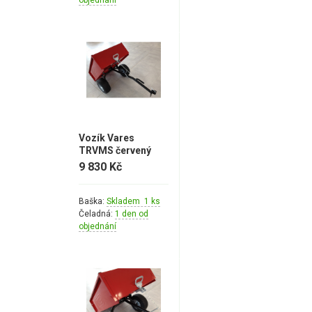
Vozík Vares
TRVMS červený
9 830 Kč
Baška:
Skladem 1 ks
Čeladná:
1 den od
objednání