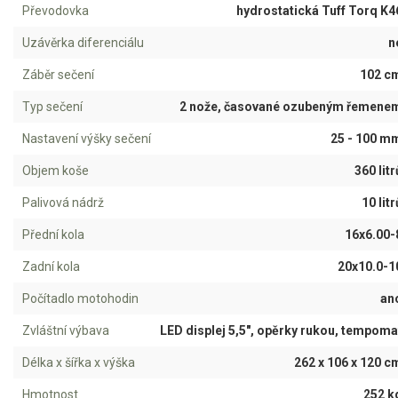
AKU zahradní technika
Převodovka
hydrostatická Tuff Torq K4
Uzávěrka diferenciálu
n
Aku křovinořezy a vyžínače
Aku pily
Záběr sečení
102 c
Aku sekačky
Typ sečení
2 nože, časované ozubeným řemene
Aku STIHL
Nastavení výšky sečení
25 - 100 m
Aku AL-KO
Objem koše
360 litr
Štípačka na dřevo
Palivová nádrž
10 litr
Přední kola
16x6.00-
VARI
Zadní kola
20x10.0-1
VARI malotraktory
Počítadlo motohodin
an
VARI multifunkční nosiče
Zvláštní výbava
LED displej 5,5", opěrky rukou, tempoma
Sněhové frézy
Délka x šířka x výška
262 x 106 x 120 c
Hmotnost
252 k