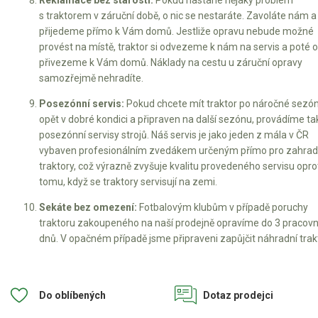
s traktorem v záruční době, o nic se nestaráte. Zavoláte nám a
přijedeme přímo k Vám domů. Jestliže opravu nebude možné
provést na místě, traktor si odvezeme k nám na servis a poté 
přivezeme k Vám domů. Náklady na cestu u záruční opravy
samozřejmě nehradíte.
Posezónní servis:
Pokud chcete mít traktor po náročné sezó
opět v dobré kondici a připraven na další sezónu, provádíme ta
posezónní servisy strojů. Náš servis je jako jeden z mála v ČR
vybaven profesionálním zvedákem určeným přímo pro zahrad
traktory, což výrazně zvyšuje kvalitu provedeného servisu opro
tomu, když se traktory servisují na zemi.
Sekáte bez omezení:
Fotbalovým klubům v případě poruchy
traktoru zakoupeného na naší prodejně opravíme do 3 pracovn
dnů. V opačném případě jsme připraveni zapůjčit náhradní trakt
Do oblíbených
Dotaz prodejci