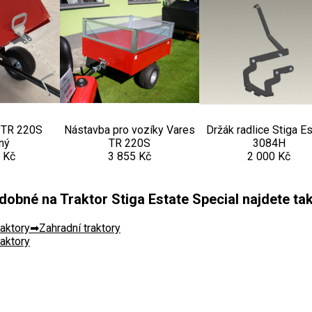
 TR 220S
Nástavba pro vozíky Vares
Držák radlice Stiga E
ný
TR 220S
3084H
 Kč
3 855 Kč
2 000 Kč
obné na Traktor Stiga Estate Special najdete tak
raktory
Zahradní traktory
raktory