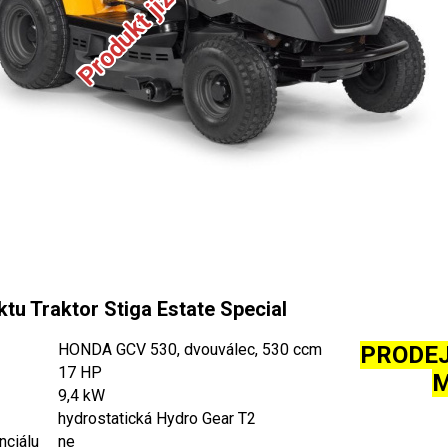
tu Traktor Stiga Estate Special
HONDA GCV 530, dvouválec, 530 ccm
PRODEJ
17 HP
9,4 kW
hydrostatická Hydro Gear T2
nciálu
ne