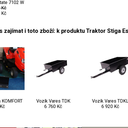
state 7102 W
 Kč
 Kč
 zajímat i toto zboží: k produktu Traktor Stiga E
cm KOMFORT
Vozík Vares TDK
Vozík Vares TDK
 Kč
6 760 Kč
6 920 Kč