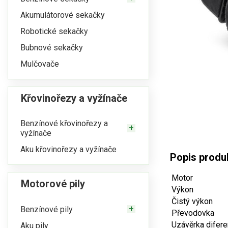
Akumulátorové sekačky
Robotické sekačky
Bubnové sekačky
Mulčovače
Křovinořezy a vyžínače
Benzínové křovinořezy a
vyžínače
Aku křovinořezy a vyžínače
Popis produk
Motor
Motorové pily
Výkon
Čistý výkon
Benzínové pily
Převodovka
Uzávěrka difere
Aku pily