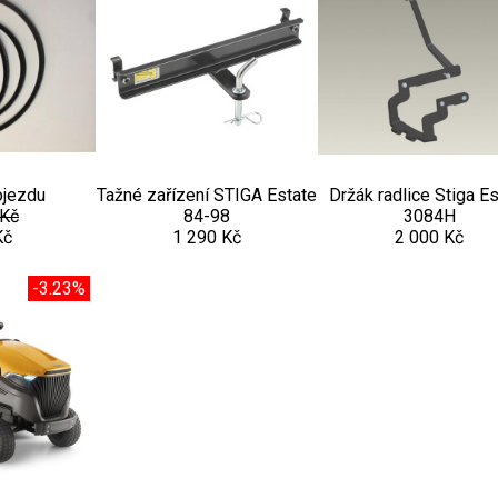
jezdu
Tažné zařízení STIGA Estate
Držák radlice Stiga E
 Kč
84-98
3084H
Kč
1 290 Kč
2 000 Kč
-3.23%