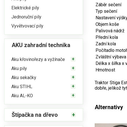
Záběr sečení
Elektrické pily
Typ sečení
Jednoruční pily
Nastavení výšk
Objem koše
Vyvětvovací pily
Palivová nádrž
Přední kola
Zadní kola
AKU zahradní technika
Počítadlo moto
Zvláštní výbava
Aku křovinořezy a vyžínače
Délka x šířka x 
Aku pily
Hmotnost
Aku sekačky
Traktor Stiga E
Aku STIHL
dobře, jelikož t
Aku AL-KO
Alternativy
Štípačka na dřevo