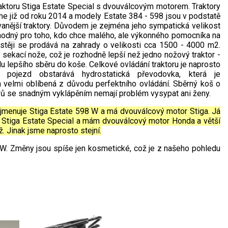
ktoru Stiga Estate Special s dvouválcovým motorem. Traktory
e již od roku 2014 a modely Estate 384 - 598 jsou v podstatě
anější traktory. Důvodem je zejména jeho sympatická velikost
hodný pro toho, kdo chce malého, ale výkonného pomocníka na
stěji se prodává na zahrady o velikosti cca 1500 - 4000 m2.
 sekací nože, což je rozhodně lepší než jedno nožový traktor -
u lepšího sběru do koše. Celkové ovládání traktoru je naprosto
 pojezd obstarává hydrostatická převodovka, která je
 velmi oblíbená z důvodu perfektního ovládání. Sběrný koš o
rů se snadným vyklápěním nemají problém vysypat ani ženy.
jmenuje Stiga Estate 598 W a má dvouválcový motor Stiga. Já
Stiga Estate Special a mám dvouválcový motor Honda a větší
. Jinak jsme naprosto stejní.
HW. Změny jsou spíše jen kosmetické, což je z našeho pohledu