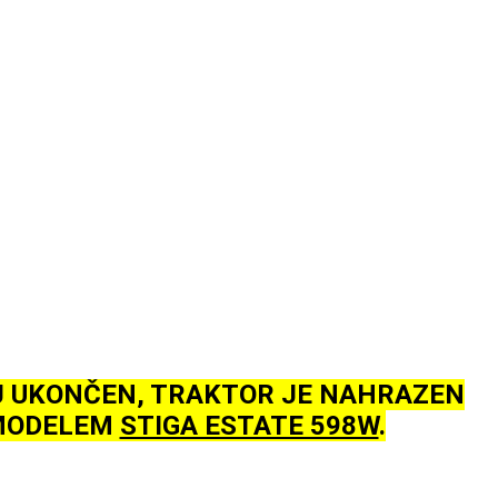
 UKONČEN, TRAKTOR JE NAHRAZEN
MODELEM
STIGA ESTATE 598W
.