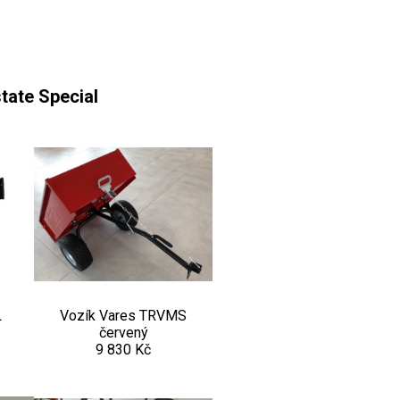
state Special
L
Vozík Vares TRVMS
červený
9 830 Kč