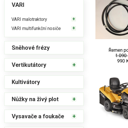
VARI
VARI malotraktory
VARI multifunkční nosiče
Sněhové frézy
Řemen po
1 090
990 
Vertikutátory
Kultivátory
Nůžky na živý plot
Vysavače a foukače