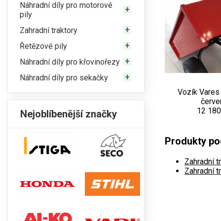
Náhradní díly pro motorové
pily
Zahradní traktory
Řetězové pily
Náhradní díly pro křovinořezy
Náhradní díly pro sekačky
Vozík Vares
červe
12 180
Nejoblíbenější značky
Produkty pod
Zahradní t
Zahradní t