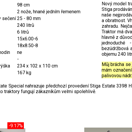
Nový model tra
98 cm
Stiga prodávám
2 nože, hnané jedním řemenem
naše nejprodáv
y sečení
25 - 80 mm
a obratnost. V
240 litrů
zahradu. Nejča
Traktor má dva
6 litrů
hlavně z důvod
15x6.00-6
jednoduché -
18x8.50-8
bezúdržbová a
hodin
ne
objemu 240 lit
-
Můj brácha se 
výška
234 x 102 x 110 cm
mám označení 
167 kg
palivovou nádrž
state Special nahrazuje předchozí provedení Stiga Estate 3398 
yto traktory fungují zákazníkům velmi spolehlivě.
-9.17%