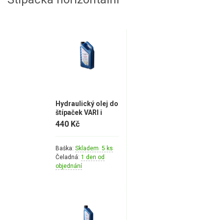
Hydraulický olej do
štípaček VARI i
dalších značek OT-
440 Kč
HP 32 (ISO VG 32) –
4L
Baška:
Skladem 5 ks
Čeladná:
1 den od
objednání