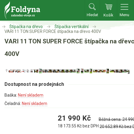
Hledat
Menu
Košík
Zahradní traktory
Štípačka na dřevo
Štípačka vertikální
VARI 11 TON SUPER FORCE štípačka na dřevo 400V
VARI 11 TON SUPER FORCE štípačka na dřev
Zahradní traktory
Zahradní ridery
400V
Aku traktory
Příslušenství
Dostupnost na prodejnách
Sekačky
Baška:
Není skladem
Benzínové sekačky
Čeladná:
Není skladem
Akumulátorové sekačky
21 990
Kč
Běžná cena:
24 99
Robotické sekačky
18 173.55
Kč bez DPH
20 652.89
Kč bez
Bubnové sekačky