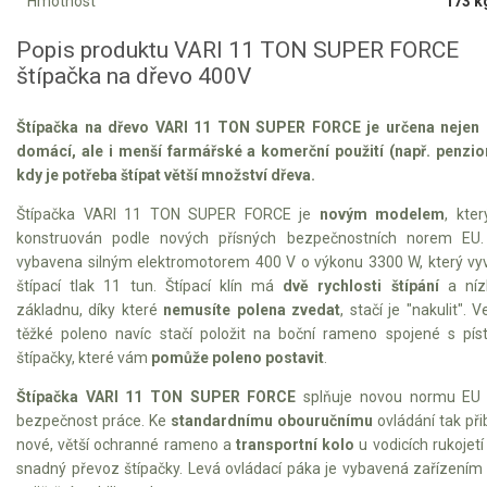
VARI multifunkční nosiče
Hmotnost
173 k
Popis produktu VARI 11 TON SUPER FORCE
Sněhové frézy
štípačka na dřevo 400V
Vertikutátory
Štípačka na dřevo VARI 11 TON SUPER FORCE je určena nejen 
domácí, ale i menší farmářské a komerční použití (např. penzio
Kultivátory
kdy je potřeba štípat větší množství dřeva.
Nůžky na živý plot
Štípačka VARI 11 TON SUPER FORCE je
novým modelem
, kter
konstruován podle nových přísných bezpečnostních norem EU.
Vysavače a foukače
vybavena silným elektromotorem 400 V o výkonu 3300 W, který vy
štípací tlak 11 tun. Štípací klín má
dvě rychlosti štípání
a níz
Elektrocentrály
základnu, díky které
nemusíte polena zvedat
, stačí je "nakulit". V
těžké poleno navíc stačí položit na boční rameno spojené s pí
Štěpkovače a drtiče
štípačky, které vám
pomůže poleno postavit
.
Štípačka VARI 11 TON SUPER FORCE
splňuje novou normu EU 
Elektrické skútry
bezpečnost práce. Ke
standardnímu obouručnímu
ovládání tak při
nové, větší ochranné rameno a
transportní kolo
u vodicích rukojetí
Elektrické tříkolky
snadný převoz štípačky. Levá ovládací páka je vybavená zařízením