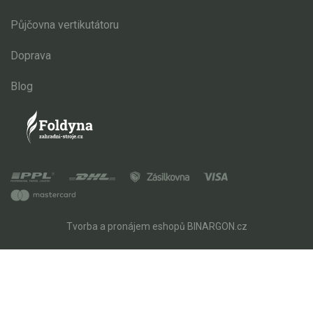
Půjčovna vertikutátoru
Doprava
Blog
Tvorba a pronájem eshopů
BINARGON.cz