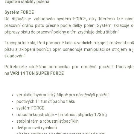
zajištění stability polena.
Elektrické tříkolky pro seniory
Systém FORCE
Elektrické tříkolky pracovní
Do štípače je zabudován systém FORCE, díky kterému lze nast
pracovní dráhu pístu přesně podle délky polen. Systém zkracuje 
Elektrické čtyřkolky
přípravy pístu do pracovní polohy a tím zrychluje dobu štípání.
Transportní kola, třetí pomocné kolo u vodicích rukojetí, možnost sní
Náhradní díly
pístu a sklopení bočních opěr usnadňuje manipulaci se strojem a 
skladování.
Náhradní díly pro motorové pily
Potřebujete silnějšího pomocníka pro náročné použití? Podívejt
Zahradní traktory
na
VARI 14 TON SUPER FORCE
.
Řetězové pily
Náhradní díly pro křovinořezy
vertikální hydraulický štípač pro náročnější použití
Náhradní díly pro sekačky
poctivých 11 tun štípacího tlaku
systém FORCE
robustní konstrukce – hmotnost štípačky 173 kg
stabilní rám a robustní štípací klín
dvě pracovní rychlosti