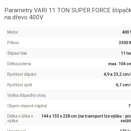
Parametry VARI 11 TON SUPER FORCE štípač
Aku křovinořezy a vyžínače
na dřevo 400V
Aku pily
Aku sekačky
Motor
400 
Aku STIHL
Příkon
3300 
Aku AL-KO
Štípací tlak
11 tu
Délka polena
max. 104 c
Štípačka na dřevo
Rychlost štípání
4,9 a 23,2 cm/
Štípačka horizontální
Rychlost zpět
6,1 cm/
Štípačka vertikální
Výška štípacího stolu
Objem olejové náplně
7 
VARI
Délka x šířka x
144 x 133 x 228 cm (na transport lze výšku - pís
výška
snížit
VARI malotraktory