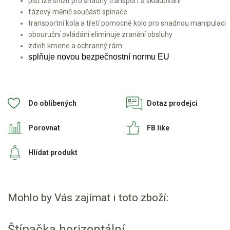
píst lze snížit pro snadný transport a skladování
fázový měnič součástí spínače
transportní kola a třetí pomocné kolo pro snadnou manipulaci
obouruční ovládání eliminuje zranění obsluhy
zdvih kmene a ochranný rám
splňuje novou bezpečnostní normu EU
Do oblíbených
Dotaz prodejci
Porovnat
FB like
Hlídat produkt
Mohlo by Vás zajímat i toto zboží:
Štípačka horizontální