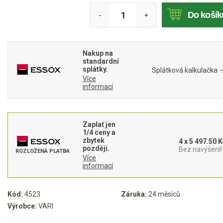
Mulčovače
Do košík
-
+
Křovinořezy a vyžínače
Nakup na
Benzínové křovinořezy a vyžínače
standardní
splátky.
Splátková kalkulačka
Aku křovinořezy a vyžínače
Více
informací
Motorové pily
Zaplať jen
Benzínové pily
1/4 ceny a
zbytek
4 x 5 497.50 K
Aku pily
později.
Bez navýšení!
ROZLOŽENÁ PLATBA
Více
Elektrické pily
informací
Jednoruční pily
Vyvětvovací pily
Kód:
4523
Záruka:
24 měsíců
Výrobce:
VARI
AKU zahradní technika