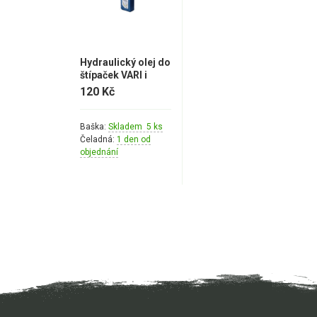
Hydraulický olej do
štípaček VARI i
dalších značek OT-
120 Kč
HP 32 (ISO VG 32) –
1L
Baška:
Skladem 5 ks
Čeladná:
1 den od
objednání