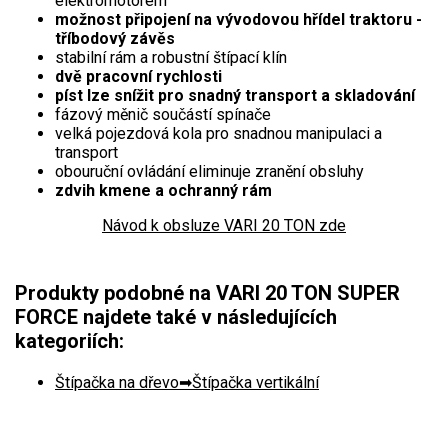
elektromotorem
VARI multifunkční nosiče
možnost připojení na vývodovou hřídel traktoru -
tříbodový závěs
Sněhové frézy
stabilní rám a robustní štípací klín
dvě pracovní rychlosti
píst lze snížit pro snadný transport a skladování
Vertikutátory
fázový měnič součástí spínače
velká pojezdová kola pro snadnou manipulaci a
Kultivátory
transport
obouruční ovládání eliminuje zranění obsluhy
Nůžky na živý plot
zdvih kmene a ochranný rám
Návod k obsluze VARI 20 TON zde
Vysavače a foukače
Elektrocentrály
Produkty podobné na VARI 20 TON SUPER
FORCE najdete také v následujících
Štěpkovače a drtiče
kategoriích:
Elektrické skútry
Štípačka na dřevo
Štípačka vertikální
Elektrické tříkolky