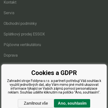
Kontakt
Servis
Obchodní podmínky
Splátkový prodej ESSOX
Půjčovna vertikutátoru
Doprava
Blog
Cookies a GDPR
Zahradní stroje Foldyna s.r.o. a partneři potřebují Váš souhlas k
využití jednotlivých dat, aby Vám mimo jiné mohli ukazovat
informace týkající se Vašich zájmů pomocí personalizace
reklam. Souhlas udělíte kliknutím na políčko "Ano, souhlasím".
Zamítnout vše
Ano, souhlasím