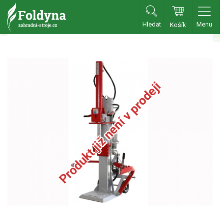
Hledat
Menu
Košík
Zahradní traktory
Zahradní traktory
Zahradní ridery
Produkt již není v prodeji
Aku traktory
Příslušenství
Sekačky
Benzínové sekačky
Akumulátorové sekačky
Robotické sekačky
Bubnové sekačky