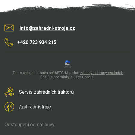
Elektrické tříkolky pro seniory
Elektrické tříkolky pracovní
info@zahradni-stroje.cz
Elektrické čtyřkolky
+420 723 934 215
Náhradní díly
Náhradní díly pro motorové pily
Zahradní traktory
Tento web je chráněn reCAPTCHA a platí
zásady ochrany osobních
údajů
a
podmínky služby
Google
Řetězové pily
Náhradní díly pro křovinořezy
Servis zahradních traktorů
Náhradní díly pro sekačky
/zahradnístroje
Odstoupení od smlouvy