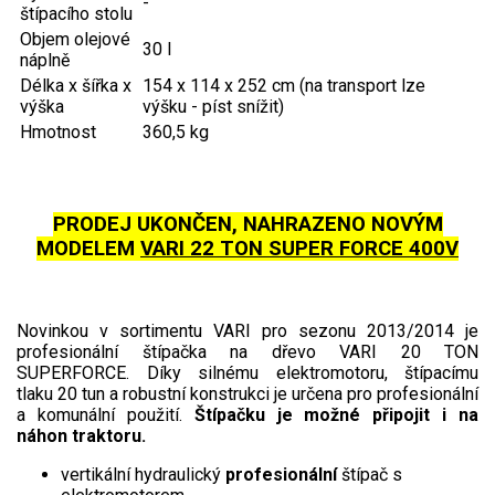
-
štípacího stolu
Objem olejové
Aku křovinořezy a vyžínače
30 l
náplně
Aku pily
Délka x šířka x
154 x 114 x 252 cm (na transport lze
výška
výšku - píst snížit)
Aku sekačky
Hmotnost
360,5 kg
Aku STIHL
Aku AL-KO
PRODEJ UKONČEN, NAHRAZENO NOVÝM
Štípačka na dřevo
MODELEM
VARI 22 TON SUPER FORCE 400V
Štípačka horizontální
Novinkou v sortimentu VARI pro sezonu 2013/2014 je
Štípačka vertikální
profesionální štípačka na dřevo VARI 20 TON
SUPERFORCE. Díky silnému elektromotoru, štípacímu
tlaku 20 tun a robustní konstrukci je určena pro profesionální
VARI
a komunální použití.
Štípačku je možné připojit i na
náhon traktoru.
VARI malotraktory
vertikální hydraulický
profesionální
štípač s