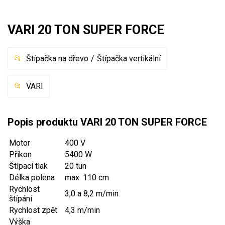
Mulčovače
VARI 20 TON SUPER FORCE
Křovinořezy a vyžínače
Štípačka na dřevo
Štípačka vertikální
Benzínové křovinořezy a vyžínače
Aku křovinořezy a vyžínače
VARI
Motorové pily
Popis produktu VARI 20 TON SUPER FORCE
Benzínové pily
Motor
400 V
Aku pily
Příkon
5400 W
Elektrické pily
Štípací tlak
20 tun
Jednoruční pily
Délka polena
max. 110 cm
Rychlost
Vyvětvovací pily
3,0 a 8,2 m/min
štípání
Rychlost zpět
4,3 m/min
AKU zahradní technika
Výška