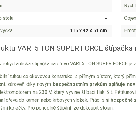
ní
Rychl
o stolu
-
Objem
 výška
116 x 42 x 61 cm
Hmot
duktu VARI 5 TON SUPER FORCE štípačka 
ektrohydraulická štípačka na dřevo VARI 5 TON SUPER FORCE je v
bilní tuhou celokovovou konstrukci s přímým pístem, který přímo
ní
, zároveň díky novým
bezpečnostním prvkům splňuje nov
ktromotorem na 230 V, který vyvine štípací tlak 5 t. Pětitunová
ání dřeva do kamen nebo krbových vložek. Práci s ní
bezpečně z
mi kolečky. Pro pohodlné štípání lze dokoupit stojan.