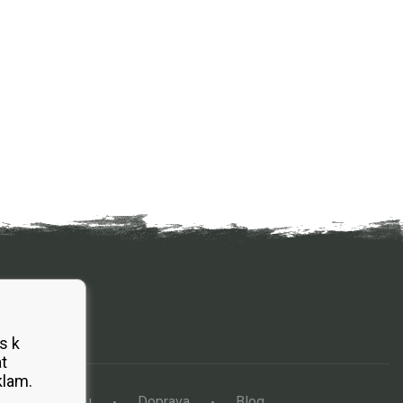
s k
t
klam.
a vertikutátoru
Doprava
Blog