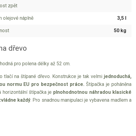
ost zpět
 olejové náplně
3,5 l
nost
50 kg
na dřevo
hodná pro polena délky až 52 cm.
 tlačí na štípané dřevo. Konstrukce je tak velmi
jednoduchá,
ou normu EU pro bezpečnost práce.
Štípačka je poháněna
 horizontální štípačka je
plnohodnotnou náhradou klasické
vládne každý
. Pro snadnou manipulaci je vybavena madlem a