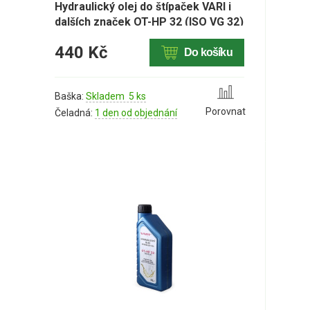
Hydraulický olej do štípaček VARI i
dalších značek OT-HP 32 (ISO VG 32)
– 4L
440 Kč
Do košíku
Baška:
Skladem 5 ks
Porovnat
Čeladná:
1 den od objednání