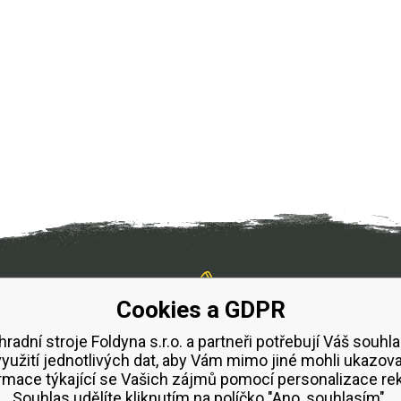
+420 723 934 215
Cookies a GDPR
/zahradnístroje
hradní stroje Foldyna s.r.o. a partneři potřebují Váš souhla
využití jednotlivých dat, aby Vám mimo jiné mohli ukazova
rmace týkající se Vašich zájmů pomocí personalizace re
Souhlas udělíte kliknutím na políčko "Ano, souhlasím".
bchodní podmínky
Splátkový prodej ESSOX
Půjčovn