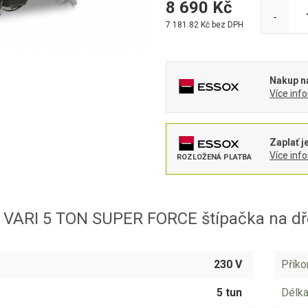
8 690
Kč
-
7 181.82
Kč bez DPH
Nakup na
Více inf
Zaplať j
Více inf
ROZLOŽENÁ PLATBA
 VARI 5 TON SUPER FORCE štípačka na d
230 V
Příko
5 tun
Délka