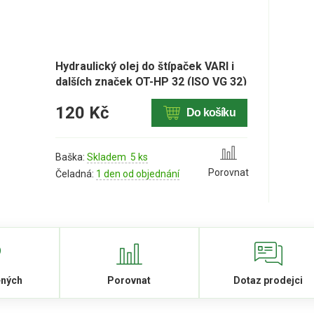
Hydraulický olej do štípaček VARI i
dalších značek OT-HP 32 (ISO VG 32)
– 1L
120 Kč
Do košíku
Baška:
Skladem 5 ks
Porovnat
Čeladná:
1 den od objednání
ených
Porovnat
Dotaz prodejci