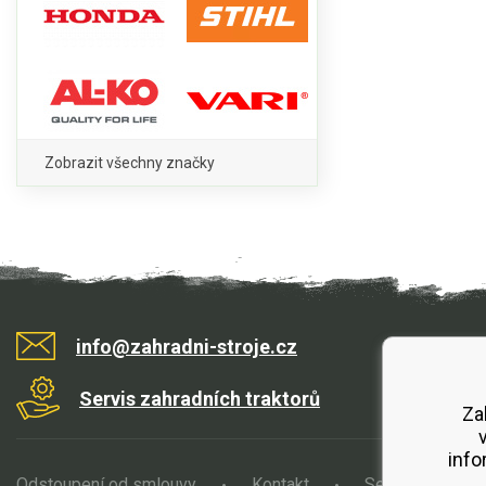
Zobrazit všechny značky
info@zahradni-stroje.cz
Servis zahradních traktorů
Za
info
Odstoupení od smlouvy
Kontakt
Servis
O