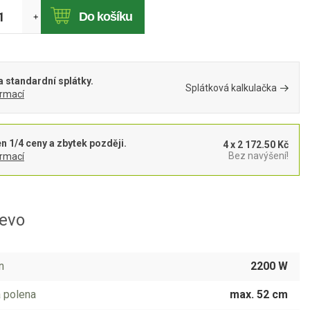
Do košíku
+
 standardní splátky.
Splátková kalkulačka
ormací
en 1/4 ceny a zbytek později.
4 x 2 172.50 Kč
Bez navýšení!
ormací
řevo
n
2200 W
 polena
max. 52 cm