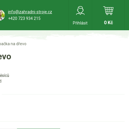
info@zahradni-stroje.cz
+420 723 934 215
0 Kč
Přihlásit
pačka na dřevo
evo
ěsíců
I