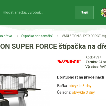
Najít
na dřevo
Štípačka horizontální
VARI 5 TON SUPER FORCE ští
TON SUPER FORCE štípačka na dř
Kód:
4537
Záruka:
24 m
Výrobce:
VAR
Dostupnost na prodejnách
Baška:
obvykle 3 dny
Čeladná:
obvykle 3 dny