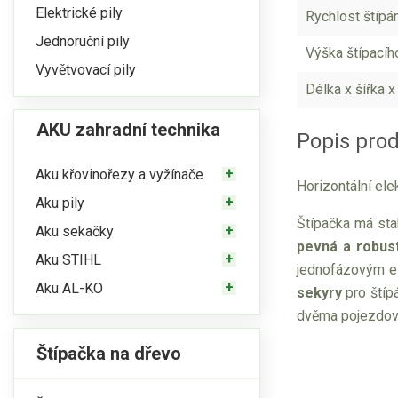
Elektrické pily
Rychlost štípá
Jednoruční pily
Výška štípacíh
Vyvětvovací pily
Délka x šířka x
AKU zahradní technika
Popis pro
Aku křovinořezy a vyžínače
Horizontální el
Aku pily
Štípačka má sta
Aku sekačky
pevná a robust
Aku STIHL
jednofázovým ele
Aku AL-KO
sekyry
pro štíp
dvěma pojezdový
Štípačka na dřevo