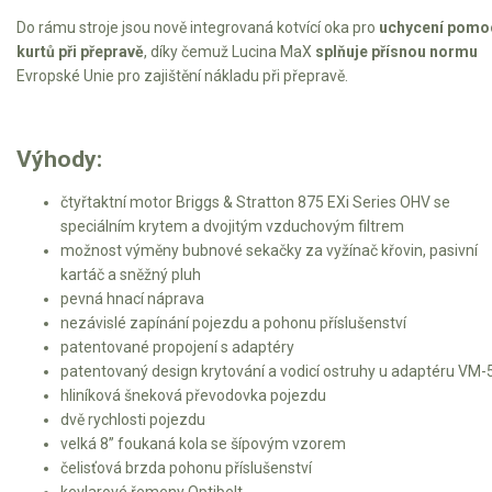
Do rámu stroje jsou nově integrovaná kotvící oka pro
uchycení pomo
Elektrické tříkolky pracovní
kurtů při přepravě
, díky čemuž Lucina MaX
splňuje přísnou normu
Evropské Unie pro zajištění nákladu při přepravě.
Elektrické čtyřkolky
Náhradní díly
Výhody:
Náhradní díly pro motorové pily
čtyřtaktní motor Briggs & Stratton 875 EXi Series OHV se
speciálním krytem a dvojitým vzduchovým filtrem
Zahradní traktory
možnost výměny bubnové sekačky za vyžínač křovin, pasivní
Řetězové pily
kartáč a sněžný pluh
pevná hnací náprava
Náhradní díly pro křovinořezy
nezávislé zapínání pojezdu a pohonu příslušenství
Náhradní díly pro sekačky
patentované propojení s adaptéry
patentovaný design krytování a vodicí ostruhy u adaptéru VM-
hliníková šneková převodovka pojezdu
dvě rychlosti pojezdu
velká 8’’ foukaná kola se šípovým vzorem
čelisťová brzda pohonu příslušenství
kevlarové řemeny Optibelt