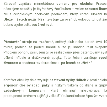
Zároveň zajišťuje mimořádnou
ochranu pro obsluhu
. Pracov
Sněhové frézy
nástrojem sekačky je čtyřnožový žací buben – velice
robustní liso
díl
s celoplošným ocelovým podběhem, který chrání uložení no
Vertikutátory
Uložení žacích nožů T-Bar
zvyšuje zároveň obvodovou tuhost ža
bubnu a jeho celkovou
životnost
.
Kultivátory
Nůžky na živý plot
Přestavění stroje
na mulčovač, sněžný pluh nebo kartáč trvá 1
minut, probíhá za použití nářadí a lze jej snadno řešit svépom
Vysavače a foukače
Připojení pohonu příslušenství je realizováno přes patentovaný sy
dělené hřídele a drážkované spojky. Toto řešení zajišťuje
vyso
Elektrocentrály
životnost
a snadnou rozebíratelnost
i po letech používání
!
Štěpkovače a drtiče
Komfort obsluhy dále zvyšuje
nastavení výšky řídítek
v šesti poloh
Elektrické skútry
ergonomické ovládací páky
s nízkým tlakem do dlaně a
gripy
vzduchovými komorami
, které eliminují mikrovibrace. Le
Elektrické tříkolky
prostupnost terénem zajišťují velká 8“ foukaná kola se šípovým vzor
Elektrické tříkolky pro seniory