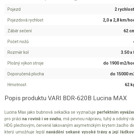
Pojezd
2 rychlost
Aku křovinořezy a vyžínače
Pojezdová rychlost
2,0 a 2,8 km/ho
Aku pily
Aku sekačky
Záběr sečení
62 c
Aku STIHL
Počet nožů
Aku AL-KO
Rozměr kol
3.50 x 
Plošný výkon stroje
do 1900 m2/ho
Štípačka na dřevo
Doporučená plocha
do 15000 m
VARI
Hmotnost
62 k
Popis produktu VARI BDR-620B Lucina MAX
VARI malotraktory
VARI multifunkční nosiče
Lucina Max jako bubnová sekačka se vyznačuje
perfektním vyváž
VARI Lucina Max / Hurricane MAX
pro práci
na rovině i ve svahu
, má pevnou nápravu, tuhý a odolný r
HDG plechovým, červeně lakovaným asymetrickým krytem žacího di
VARI Raptor Hydro
který umožňuje lepší
navádění sekané vysoké trávy a její řádkov