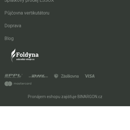
Splátkový prodej ESSOX
Půjčovna vertikutátoru
Doprava
Blog
Pronájem eshopu zajišťuje
BINARGON.cz