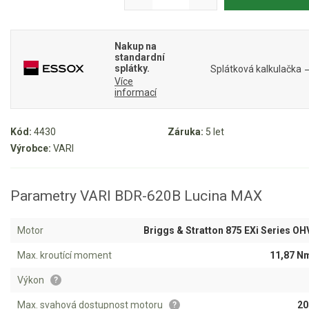
Mulčovače
Křovinořezy a vyžínače
Nakup na
standardní
splátky.
Splátková kalkulačka
Více
Benzínové křovinořezy a vyžínače
informací
Aku křovinořezy a vyžínače
Kód:
4430
Záruka:
5 let
Motorové pily
Výrobce:
VARI
Benzínové pily
Parametry VARI BDR-620B Lucina MAX
Aku pily
Elektrické pily
Motor
Briggs & Stratton 875 EXi Series OH
Jednoruční pily
Max. kroutící moment
11,87 N
Vyvětvovací pily
Výkon
?
AKU zahradní technika
Max. svahová dostupnost motoru
20
?