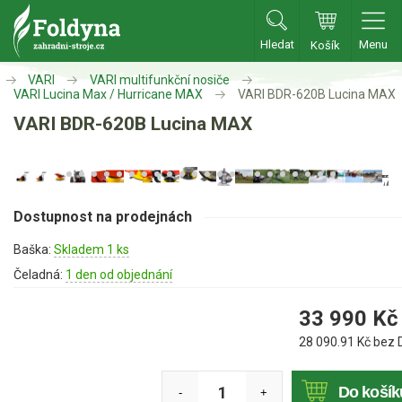
Hledat
Menu
Košík
Zahradní traktory
VARI
VARI multifunkční nosiče
VARI Lucina Max / Hurricane MAX
VARI BDR-620B Lucina MAX
VARI BDR-620B Lucina MAX
Zahradní traktory
Zahradní ridery
Aku traktory
Příslušenství
Dostupnost na prodejnách
Baška:
Skladem 1 ks
Sekačky
Čeladná:
1 den od objednání
Benzínové sekačky
33 990
Kč
Akumulátorové sekačky
28 090.91
Kč bez 
Robotické sekačky
Bubnové sekačky
Do košík
-
+