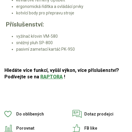
ergonomická řídítka a ovládácí prvky
kotvící body pro přepravu stroje
Příslušenství:
vyžínač křovin VM-580
sněžný pluh SP-800
pasivní zametací kartáč PK-950
Hledáte více funkcí, vyšší výkon, více příslušenství?
Podívejte se na
RAPTORA
!
Do oblíbených
Dotaz prodejci
Porovnat
FB like