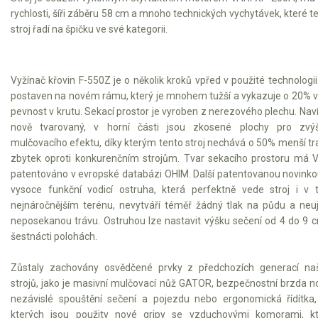
Vertikutátory
rychlosti, šíři záběru 58 cm a mnoho technických vychytávek, které t
stroj řadí na špičku ve své kategorii.
Kultivátory
Nůžky na živý plot
Vyžínač křovin F-550Z je o několik kroků vpřed v použité technologii
postaven na novém rámu, který je mnohem tužší a vykazuje o 20% v
Vysavače a foukače
pevnost v krutu. Sekací prostor je vyroben z nerezového plechu. Naví
nově tvarovaný, v horní části jsou zkosené plochy pro zvýš
Elektrocentrály
mulčovacího efektu, díky kterým tento stroj nechává o 50% menší tr
zbytek oproti konkurenčním strojům. Tvar sekacího prostoru má 
Štěpkovače a drtiče
patentováno v evropské databázi OHIM. Další patentovanou novinko
vysoce funkční vodicí ostruha, která perfektně vede stroj i v
Elektrické skútry
nejnáročnějším terénu, nevytváří téměř žádný tlak na půdu a neuj
neposekanou trávu. Ostruhou lze nastavit výšku sečení od 4 do 9 
Elektrické tříkolky
šestnácti polohách.
Elektrické tříkolky pro seniory
Zůstaly zachovány osvědčené prvky z předchozích generací na
strojů, jako je masivní mulčovací nůž GATOR, bezpečnostní brzda n
Elektrické tříkolky pracovní
nezávislé spouštění sečení a pojezdu nebo ergonomická řídítka
kterých jsou použity nové gripy se vzduchovými komorami, kt