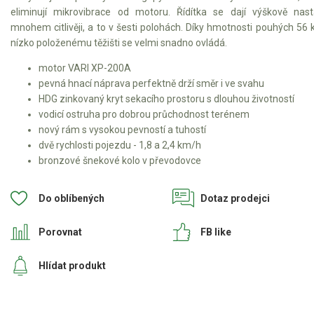
Elektrické čtyřkolky
eliminují mikrovibrace od motoru. Řídítka se dají výškově nast
mnohem citlivěji, a to v šesti polohách. Díky hmotnosti pouhých 56 
Náhradní díly
nízko položenému těžišti se velmi snadno ovládá.
motor VARI XP-200A
Náhradní díly pro motorové pily
pevná hnací náprava perfektně drží směr i ve svahu
Zahradní traktory
HDG zinkovaný kryt sekacího prostoru s dlouhou životností
vodicí ostruha pro dobrou průchodnost terénem
Řetězové pily
nový rám s vysokou pevností a tuhostí
Náhradní díly pro křovinořezy
dvě rychlosti pojezdu - 1,8 a 2,4 km/h
bronzové šnekové kolo v převodovce
Náhradní díly pro sekačky
Do oblíbených
Dotaz prodejci
Porovnat
FB like
Hlídat produkt