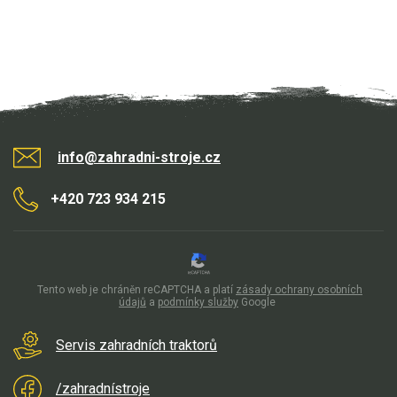
info@zahradni-stroje.cz
+420 723 934 215
Tento web je chráněn reCAPTCHA a platí
zásady ochrany osobních
údajů
a
podmínky služby
Google
Servis zahradních traktorů
/zahradnístroje