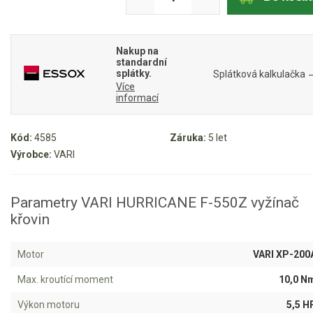
Mulčovače
Nakup na
Křovinořezy a vyžínače
standardní
splátky.
Splátková kalkulačka
Více
Benzínové křovinořezy a vyžínače
informací
Aku křovinořezy a vyžínače
Kód:
4585
Záruka:
5 let
Motorové pily
Výrobce:
VARI
Benzínové pily
Parametry VARI HURRICANE F-550Z vyžínač
Aku pily
křovin
Elektrické pily
Jednoruční pily
Motor
VARI XP-200
Vyvětvovací pily
Max. kroutící moment
10,0 N
Výkon motoru
5,5 H