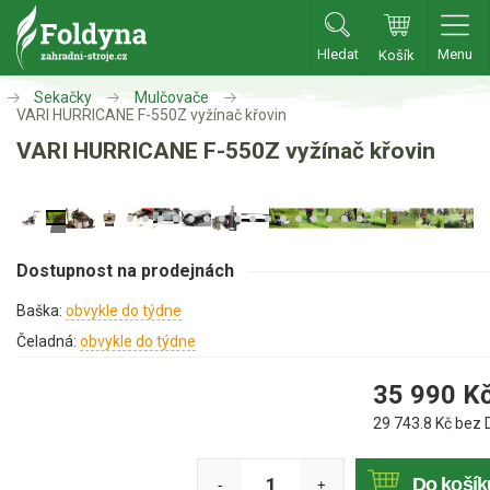
Hledat
Menu
Košík
Zahradní traktory
Sekačky
Mulčovače
VARI HURRICANE F-550Z vyžínač křovin
VARI HURRICANE F-550Z vyžínač křovin
Zahradní traktory
Zahradní ridery
Aku traktory
Příslušenství
Dostupnost na prodejnách
Baška:
obvykle do týdne
Sekačky
Čeladná:
obvykle do týdne
Benzínové sekačky
35 990
K
Akumulátorové sekačky
29 743.8
Kč bez 
Robotické sekačky
Do košík
-
+
Bubnové sekačky