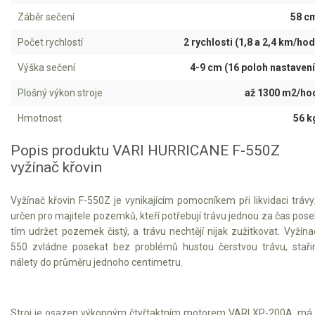
AKU zahradní technika
Záběr sečení
58 c
Aku křovinořezy a vyžínače
Počet rychlostí
2 rychlosti (1,8 a 2,4 km/hod
Aku pily
Výška sečení
4-9 cm (16 poloh nastavení
Aku sekačky
Plošný výkon stroje
až 1300 m2/ho
Aku STIHL
Hmotnost
56 k
Aku AL-KO
Popis produktu VARI HURRICANE F-550Z
Štípačka na dřevo
vyžínač křovin
VARI
Vyžínač křovin F-550Z je vynikajícím pomocníkem při likvidaci trávy
určen pro majitele pozemků, kteří potřebují trávu jednou za čas pose
VARI malotraktory
tím udržet pozemek čistý, a trávu nechtějí nijak zužitkovat. Vyžína
550 zvládne posekat bez problémů hustou čerstvou trávu, staři
VARI multifunkční nosiče
nálety do průměru jednoho centimetru.
Sněhové frézy
Stroj je osazen výkonným čtyřtaktním motorem VARI XP-200A, má