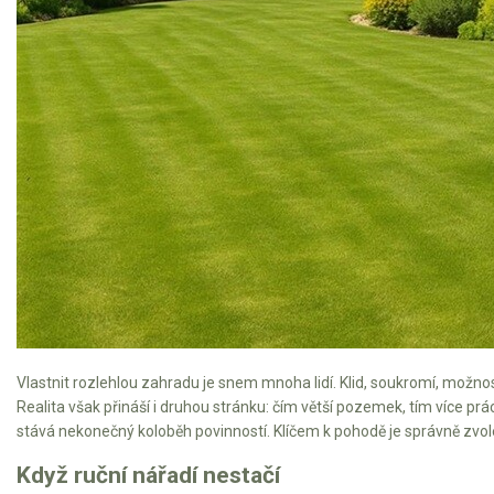
Mulčovače
Křovinořezy a vyžínače
Benzínové křovinořezy a vyžínače
Aku křovinořezy a vyžínače
Motorové pily
Benzínové pily
Aku pily
Elektrické pily
Vlastnit rozlehlou zahradu je snem mnoha lidí. Klid, soukromí, možnos
Jednoruční pily
Realita však přináší i druhou stránku: čím větší pozemek, tím více prác
stává nekonečný koloběh povinností. Klíčem k pohodě je správně zvolen
Vyvětvovací pily
Když ruční nářadí nestačí