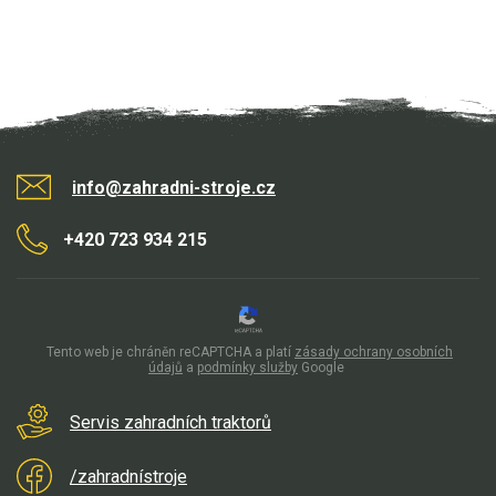
info@zahradni-stroje.cz
+420 723 934 215
Tento web je chráněn reCAPTCHA a platí
zásady ochrany osobních
údajů
a
podmínky služby
Google
Servis zahradních traktorů
/zahradnístroje