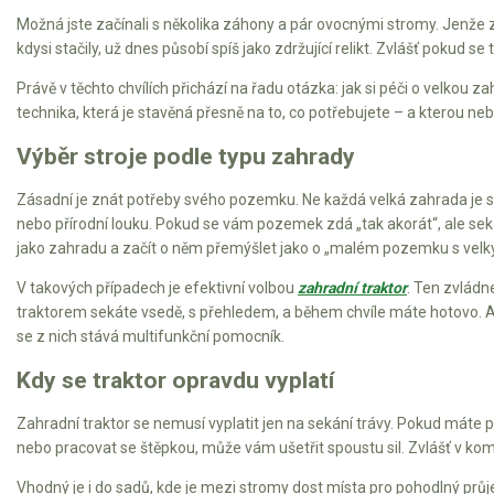
AKU zahradní technika
Možná jste začínali s několika záhony a pár ovocnými stromy. Jenže zah
kdysi stačily, už dnes působí spíš jako zdržující relikt. Zvlášť pokud 
Aku křovinořezy a vyžínače
Právě v těchto chvílích přichází na řadu otázka: jak si péči o velkou 
Aku pily
technika, která je stavěná přesně na to, co potřebujete – a kterou n
Aku sekačky
Výběr stroje podle typu zahrady
Aku STIHL
Aku AL-KO
Zásadní je znát potřeby svého pozemku. Ne každá velká zahrada je ste
nebo přírodní louku. Pokud se vám pozemek zdá „tak akorát“, ale se
jako zahradu a začít o něm přemýšlet jako o „malém pozemku s velk
Štípačka na dřevo
V takových případech je efektivní volbou
zahradní traktor
. Ten zvládn
VARI
traktorem sekáte vsedě, s přehledem, a během chvíle máte hotovo. A 
se z nich stává multifunkční pomocník.
VARI malotraktory
Kdy se traktor opravdu vyplatí
VARI multifunkční nosiče
Zahradní traktor se nemusí vyplatit jen na sekání trávy. Pokud máte 
nebo pracovat se štěpkou, může vám ušetřit spoustu sil. Zvlášť v ko
Sněhové frézy
Vhodný je i do sadů, kde je mezi stromy dost místa pro pohodlný prů