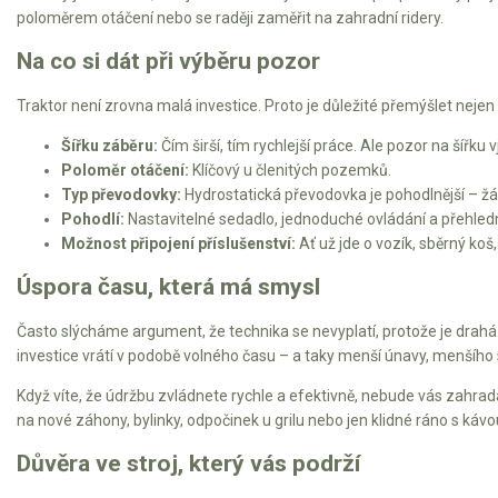
Vertikutátory
poloměrem otáčení nebo se raději zaměřit na zahradní ridery.
Kultivátory
Na co si dát při výběru pozor
Traktor není zrovna malá investice. Proto je důležité přemýšlet nejen
Nůžky na živý plot
Šířku záběru:
Čím širší, tím rychlejší práce. Ale pozor na šířk
Vysavače a foukače
Poloměr otáčení:
Klíčový u členitých pozemků.
Typ převodovky:
Hydrostatická převodovka je pohodlnější – žád
Elektrocentrály
Pohodlí:
Nastavitelné sedadlo, jednoduché ovládání a přehledný
Možnost připojení příslušenství:
Ať už jde o vozík, sběrný koš
Štěpkovače a drtiče
Úspora času, která má smysl
Elektrické skútry
Často slýcháme argument, že technika se nevyplatí, protože je drahá
investice vrátí v podobě volného času – a taky menší únavy, menšího s
Elektrické tříkolky
Když víte, že údržbu zvládnete rychle a efektivně, nebude vás zahrada
Elektrické tříkolky pro seniory
na nové záhony, bylinky, odpočinek u grilu nebo jen klidné ráno s kávo
Elektrické tříkolky pracovní
Důvěra ve stroj, který vás podrží