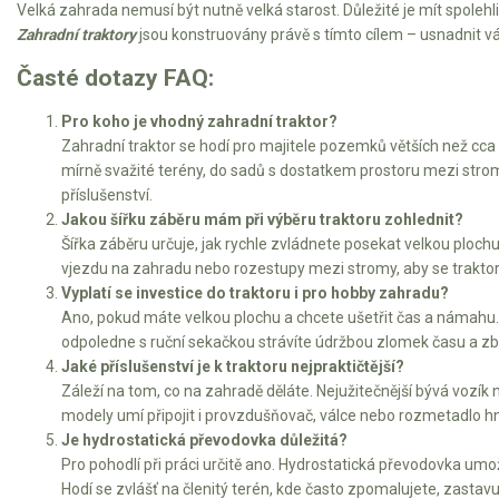
Velká zahrada nemusí být nutně velká starost. Důležité je mít spol
Elektrické čtyřkolky
Zahradní traktory
jsou konstruovány právě s tímto cílem – usnadnit vá
Náhradní díly
Časté dotazy FAQ:
Náhradní díly pro motorové pily
Pro koho je vhodný zahradní traktor?
Zahradní traktor se hodí pro majitele pozemků větších než cca 1
Zahradní traktory
mírně svažité terény, do sadů s dostatkem prostoru mezi stromy a
Řetězové pily
příslušenství.
Jakou šířku záběru mám při výběru traktoru zohlednit?
Náhradní díly pro křovinořezy
Šířka záběru určuje, jak rychle zvládnete posekat velkou plochu. 
Náhradní díly pro sekačky
vjezdu na zahradu nebo rozestupy mezi stromy, aby se traktor
Vyplatí se investice do traktoru i pro hobby zahradu?
Ano, pokud máte velkou plochu a chcete ušetřit čas a námahu.
odpoledne s ruční sekačkou strávíte údržbou zlomek času a z
Jaké příslušenství je k traktoru nejpraktičtější?
Záleží na tom, co na zahradě děláte. Nejužitečnější bývá vozík 
modely umí připojit i provzdušňovač, válce nebo rozmetadlo hno
Je hydrostatická převodovka důležitá?
Pro pohodlí při práci určitě ano. Hydrostatická převodovka umož
Hodí se zvlášť na členitý terén, kde často zpomalujete, zastavu