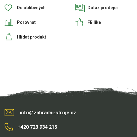
Do oblíbených
Dotaz prodejci
Kultivátory
Porovnat
FB like
Nůžky na živý plot
Hlídat produkt
Vysavače a foukače
Elektrocentrály
Štěpkovače a drtiče
Elektrické skútry
Elektrické tříkolky
Elektrické tříkolky pro seniory
info@zahradni-stroje.cz
Elektrické tříkolky pracovní
+420 723 934 215