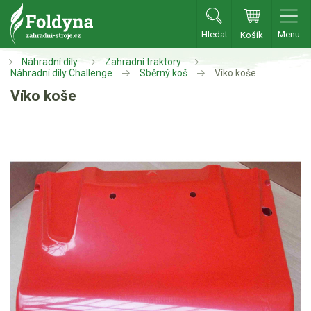
Hledat
Menu
Košík
Zahradní traktory
Náhradní díly
Zahradní traktory
Náhradní díly Challenge
Sběrný koš
Víko koše
Víko koše
Zahradní traktory
Zahradní ridery
Aku traktory
Příslušenství
Sekačky
Benzínové sekačky
Akumulátorové sekačky
Robotické sekačky
Bubnové sekačky