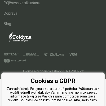
Půjčovna vertikutátoru
Řetězové pily
Doprava
Náhradní díly pro křovinořezy
Náhradní díly pro sekačky
Blog
Tvorba a pronájem eshopů
BINARGON.cz
Cookies a GDPR
Zahradní stroje Foldyna s.r.o. a partneři potřebují Váš souhlas k
využití jednotlivých dat, aby Vám mimo jiné mohli ukazovat
informace týkající se Vašich zájmů pomocí personalizace
reklam. Souhlas udělíte kliknutím na políčko "Ano, souhlasím".