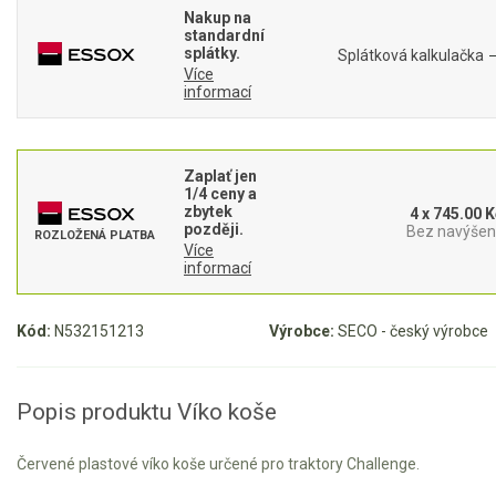
Nakup na
standardní
Aku křovinořezy a vyžínače
splátky.
Splátková kalkulačka
Více
Aku pily
informací
Aku sekačky
Aku STIHL
Zaplať jen
Aku AL-KO
1/4 ceny a
zbytek
4 x 745.00 K
později.
Bez navýšení
ROZLOŽENÁ PLATBA
Štípačka na dřevo
Více
informací
VARI
Kód:
N532151213
Výrobce:
SECO - český výrobce
VARI malotraktory
VARI multifunkční nosiče
Popis produktu Víko koše
Sněhové frézy
Červené plastové víko koše určené pro traktory Challenge.
Vertikutátory