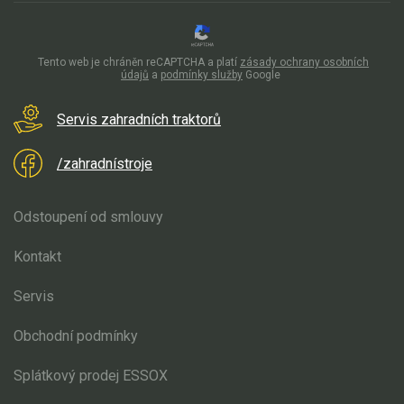
Elektrické čtyřkolky
Náhradní díly
Tento web je chráněn reCAPTCHA a platí
zásady ochrany osobních
údajů
a
podmínky služby
Google
Náhradní díly pro motorové pily
Servis zahradních traktorů
Zahradní traktory
Náhradní díly Challenge
/zahradnístroje
Díly pro motory
Odstoupení od smlouvy
Přední náprava, řízení
Elektro instalace
Kontakt
Sběrný koš
Žací ústrojí 92, 102 cm
Servis
Pojezd, převodovka
Obchodní podmínky
Náhradní díly Honda
Splátkový prodej ESSOX
Náhradní díly Starjet
Náhradní díly Stiga Estate