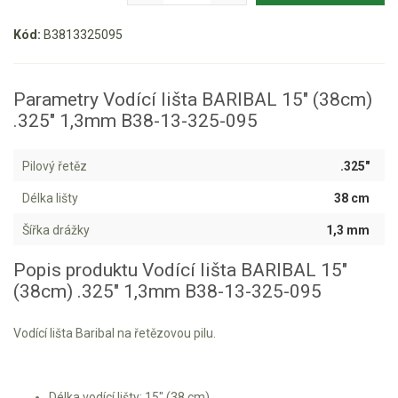
Aku křovinořezy a vyžínače
Kód:
B3813325095
Aku pily
Aku sekačky
Parametry Vodící lišta BARIBAL 15" (38cm)
.325" 1,3mm B38-13-325-095
Aku STIHL
Aku AL-KO
Pilový řetěz
.325"
Štípačka na dřevo
Délka lišty
38 cm
Šířka drážky
1,3 mm
VARI
Popis produktu Vodící lišta BARIBAL 15"
VARI malotraktory
(38cm) .325" 1,3mm B38-13-325-095
VARI multifunkční nosiče
Vodící lišta Baribal na řetězovou pilu.
Sněhové frézy
Vertikutátory
Délka vodící lišty: 15" (38 cm)