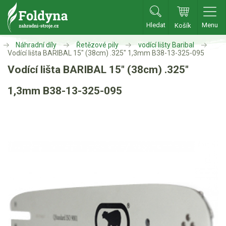
Hledat
Menu
Košík
Zahradní traktory
Náhradní díly
Řetězové pily
vodící lišty Baribal
Vodící lišta BARIBAL 15" (38cm) .325" 1,3mm B38-13-325-095
Vodící lišta BARIBAL 15" (38cm) .325"
Zahradní traktory
Zahradní ridery
1,3mm B38-13-325-095
Aku traktory
Příslušenství
Sekačky
Benzínové sekačky
Akumulátorové sekačky
Robotické sekačky
Bubnové sekačky