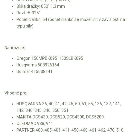
Šířka drážky: 050" 1,3 mm
Kultivátory
Rozteč: 325"
Počet článků: 64 (počet článků se může lišit v závislosti na
Nůžky na živý plot
typu pily)
Vysavače a foukače
Nahrazuje:
Elektrocentrály
Oregon 150MPBK095 150SLBK095
Štěpkovače a drtiče
Husqvarna 508926164
Dolmar 415038141
Elektrické skútry
Elektrické tříkolky
Vhodné pro:
HUSQVARNA 36, 40, 41, 42, 45, 50, 51, 55, 136, 137, 141,
Elektrické tříkolky pro seniory
142, 340, 345, 346, 350, 351
MAKITA DCS430, DCS520, DCS4300, DCS5200
Elektrické tříkolky pracovní
OLEOMAC 938, 941
PARTNER 400, 405, 401, 411, 450, 460, 461, 462, 470, 510,