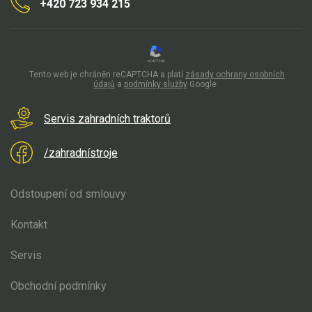
+420 723 934 215
Tento web je chráněn reCAPTCHA a platí
zásady ochrany osobních
údajů
a
podmínky služby
Google
Servis zahradních traktorů
/zahradnístroje
Odstoupení od smlouvy
Kontakt
Servis
Obchodní podmínky