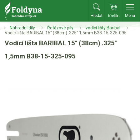
Hledat
Menu
Košík
Zahradní traktory
Náhradní díly
Řetězové pily
vodící lišty Baribal
Vodící lišta BARIBAL 15" (38cm) .325" 1,5mm B38-15-325-095
Vodící lišta BARIBAL 15" (38cm) .325"
Zahradní traktory
Zahradní ridery
1,5mm B38-15-325-095
Aku traktory
Příslušenství
Sekačky
Benzínové sekačky
Akumulátorové sekačky
Robotické sekačky
Bubnové sekačky