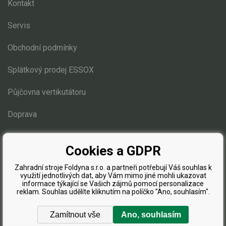
Kontakt
Servis
Obchodní podmínky
Splátkový prodej ESSOX
Půjčovna vertikutátoru
Doprava
Blog
Cookies a GDPR
Zahradní stroje Foldyna s.r.o. a partneři potřebují Váš souhlas k
využití jednotlivých dat, aby Vám mimo jiné mohli ukazovat
informace týkající se Vašich zájmů pomocí personalizace
reklam. Souhlas udělíte kliknutím na políčko "Ano, souhlasím".
Zamítnout vše
Ano, souhlasím