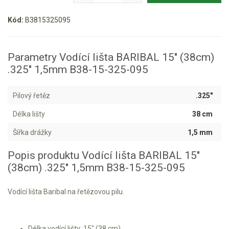
Aku křovinořezy a vyžínače
Kód:
B3815325095
Aku pily
Aku sekačky
Parametry Vodící lišta BARIBAL 15" (38cm)
.325" 1,5mm B38-15-325-095
Aku STIHL
Aku AL-KO
Pilový řetěz
.325"
Štípačka na dřevo
Délka lišty
38 cm
Šířka drážky
1,5 mm
VARI
Popis produktu Vodící lišta BARIBAL 15"
VARI malotraktory
(38cm) .325" 1,5mm B38-15-325-095
VARI multifunkční nosiče
Vodící lišta Baribal na řetězovou pilu.
Sněhové frézy
Vertikutátory
Délka vodící lišty: 15" (38 cm)