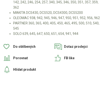
Elektrické čtyřkolky
142, 242, 246, 254, 257, 340, 345, 346, 350, 351, 357, 359,
362
Náhradní díly
MAKITA DCS430, DCS520, DCS4300, DCS5200
OLEOMAC 938, 942, 945, 946, 947, 950, 951, 952, 956, 962
PARTNER 360, 365, 400, 405, 450, 465, 495, 500, 510, 540,
Náhradní díly pro motorové pily
545
Zahradní traktory
SOLO 639, 645, 647, 650, 651, 654, 941, 944
Řetězové pily
Do oblíbených
Dotaz prodejci
Jonsered - VÝPRODEJ
vodící lišty Stihl
Porovnat
FB like
vodící lišty Baribal
Hlídat produkt
Náhradní díly pro křovinořezy
Náhradní díly pro sekačky