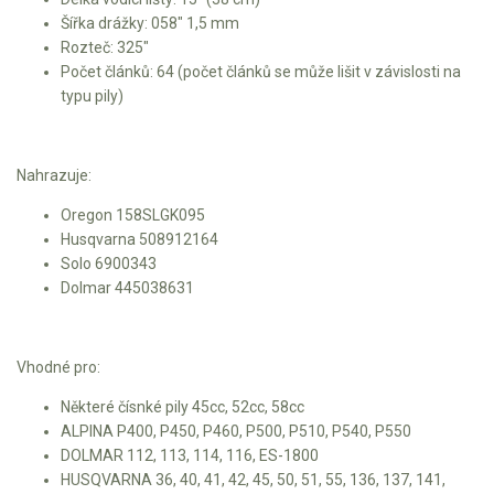
Šířka drážky: 058" 1,5 mm
Kultivátory
Rozteč: 325"
Počet článků: 64 (počet článků se může lišit v závislosti na
Nůžky na živý plot
typu pily)
Vysavače a foukače
Nahrazuje:
Elektrocentrály
Oregon 158SLGK095
Štěpkovače a drtiče
Husqvarna 508912164
Solo 6900343
Dolmar 445038631
Elektrické skútry
Elektrické tříkolky
Vhodné pro:
Elektrické tříkolky pro seniory
Některé čísnké pily 45cc, 52cc, 58cc
ALPINA P400, P450, P460, P500, P510, P540, P550
Elektrické tříkolky pracovní
DOLMAR 112, 113, 114, 116, ES-1800
HUSQVARNA 36, 40, 41, 42, 45, 50, 51, 55, 136, 137, 141,