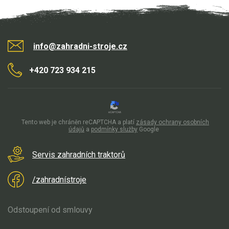
info@zahradni-stroje.cz
+420 723 934 215
Tento web je chráněn reCAPTCHA a platí
zásady ochrany osobních
údajů
a
podmínky služby
Google
Servis zahradních traktorů
/zahradnístroje
Odstoupení od smlouvy