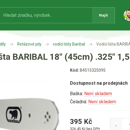
Najít
díly
Řetězové pily
vodící lišty Baribal
Vodící lišta BARI
lišta BARIBAL 18" (45cm) .325" 
Kód:
B4515325095
Dostupnost na prodejnách
Baška:
Není skladem
Čeladná:
Není skladem
395
Kč
-
326.45
Kč bez DPH