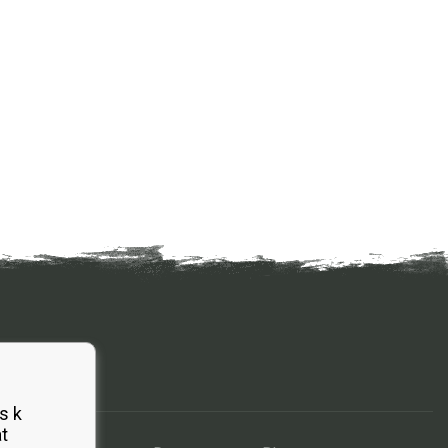
s k
t