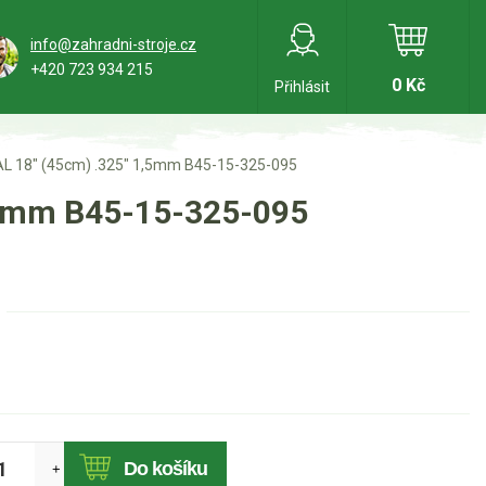
info@zahradni-stroje.cz
+420 723 934 215
0 Kč
Přihlásit
BAL 18" (45cm) .325" 1,5mm B45-15-325-095
1,5mm B45-15-325-095
Do košíku
+