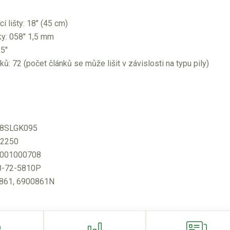
í lišty: 18" (45 cm)
ky: 058" 1,5 mm
25"
ků: 72 (počet článků se může lišit v závislosti na typu pily)
88SLGK095
12250
 001000708
8-72-5810P
861, 6900861N