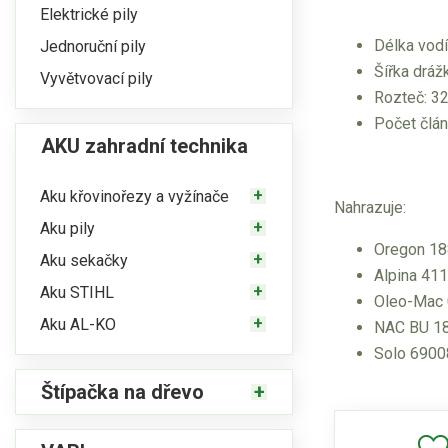
Elektrické pily
Délka vodíc
Jednoruční pily
Šířka dráž
Vyvětvovací pily
Rozteč: 3
Počet člán
AKU zahradní technika
Aku křovinořezy a vyžínače
Nahrazuje:
Aku pily
Oregon 1
Aku sekačky
Alpina 41
Aku STIHL
Oleo-Mac
Aku AL-KO
NAC BU 1
Solo 6900
Štípačka na dřevo