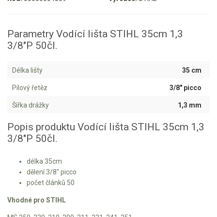
Aku křovinořezy a vyžínače
Parametry Vodící lišta STIHL 35cm 1,3
Aku pily
3/8"P 50čl.
Aku sekačky
Aku STIHL
Délka lišty
35 cm
Aku AL-KO
Pilový řetěz
3/8" picco
Štípačka na dřevo
Šířka drážky
1,3 mm
Popis produktu Vodící lišta STIHL 35cm 1,3
VARI
3/8"P 50čl.
VARI malotraktory
délka 35cm
VARI multifunkční nosiče
dělení 3/8" picco
počet článků 50
Sněhové frézy
Vhodné pro STIHL
Vertikutátory