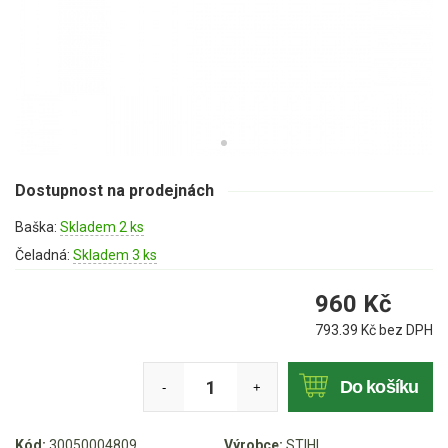
Mulčovače
Křovinořezy a vyžínače
Benzínové křovinořezy a vyžínače
Aku křovinořezy a vyžínače
Dostupnost na prodejnách
Motorové pily
Baška:
Skladem 2 ks
Benzínové pily
Čeladná:
Skladem 3 ks
Aku pily
960
Kč
Elektrické pily
793.39
Kč bez DPH
Jednoruční pily
Vyvětvovací pily
Do košíku
-
+
AKU zahradní technika
Kód:
30050004809
Výrobce:
STIHL