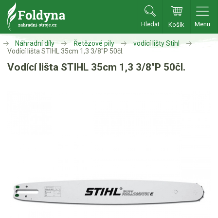
Hledat
Menu
Košík
Zahradní traktory
Náhradní díly
Řetězové pily
vodící lišty Stihl
Vodící lišta STIHL 35cm 1,3 3/8"P 50čl.
Vodící lišta STIHL 35cm 1,3 3/8"P 50čl.
Zahradní traktory
Zahradní ridery
Aku traktory
Příslušenství
Sekačky
Benzínové sekačky
Akumulátorové sekačky
Robotické sekačky
Bubnové sekačky