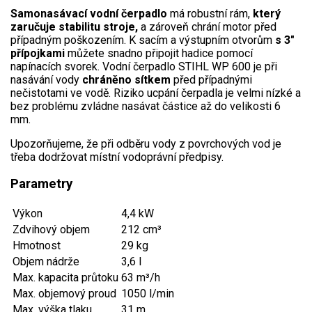
AKU zahradní technika
Samonasávací vodní čerpadlo
má robustní rám,
který
zaručuje stabilitu stroje,
a zároveň chrání motor před
Aku křovinořezy a vyžínače
případným poškozením. K sacím a výstupním otvorům
s 3"
přípojkami
můžete snadno připojit hadice pomocí
Aku pily
napínacích svorek. Vodní čerpadlo STIHL WP 600 je při
nasávání vody
chráněno sítkem
před případnými
Aku sekačky
nečistotami ve vodě. Riziko ucpání čerpadla je velmi nízké a
Aku STIHL
bez problému zvládne nasávat částice až do velikosti 6
mm.
Aku AL-KO
Upozorňujeme, že při odběru vody z povrchových vod je
třeba dodržovat místní vodoprávní předpisy.
Štípačka na dřevo
Parametry
VARI
Výkon
4,4 kW
VARI malotraktory
Zdvihový objem
212 cm³
Hmotnost
29 kg
VARI multifunkční nosiče
Objem nádrže
3,6 l
Max. kapacita průtoku
63 m³/h
Sněhové frézy
Max. objemový proud
1050 l/min
Max. výška tlaku
31 m