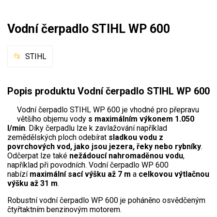
Mulčovače
Vodní čerpadlo STIHL WP 600
Křovinořezy a vyžínače
STIHL
Benzínové křovinořezy a vyžínače
Aku křovinořezy a vyžínače
Popis produktu Vodní čerpadlo STIHL WP 600
Motorové pily
Vodní čerpadlo STIHL WP 600 je vhodné pro přepravu
většího objemu vody
s maximálním výkonem 1.050
l/min
. Díky čerpadlu lze k zavlažování například
Benzínové pily
zemědělských ploch odebírat
sladkou vodu z
Aku pily
povrchových vod, jako jsou jezera, řeky nebo rybníky
.
Odčerpat lze také
nežádoucí nahromaděnou vodu
,
Elektrické pily
například při povodních. Vodní čerpadlo WP 600
nabízí
maximální sací výšku až 7 m
a
celkovou výtlačnou
Jednoruční pily
výšku až 31 m
.
Vyvětvovací pily
Robustní vodní čerpadlo WP 600 je poháněno osvědčeným
čtyřtaktním benzinovým motorem.