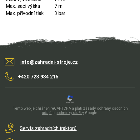
Vertikutátory
Max. sací výška
7 m
Max. přívodní tlak
3 bar
Kultivátory
Nůžky na živý plot
Vysavače a foukače
Elektrocentrály
info@zahradni-stroje.cz
Štěpkovače a drtiče
+420 723 934 215
Elektrické skútry
Elektrické tříkolky
Tento web je chráněn reCAPTCHA a platí
zásady ochrany osobních
údajů
a
podmínky služby
Google
Elektrické tříkolky pro seniory
Elektrické tříkolky pracovní
Servis zahradních traktorů