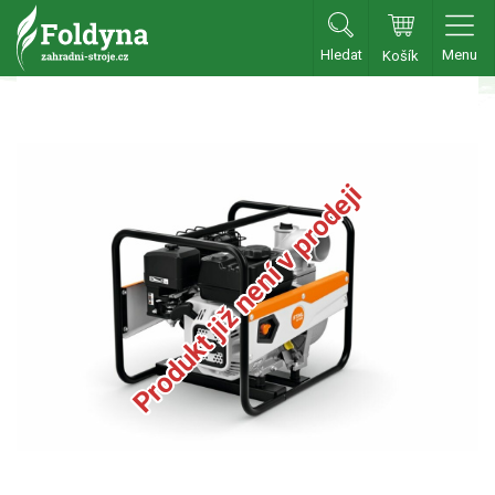
Hledat
Menu
Košík
Zahradní traktory
Zahradní traktory
Produkt již není v prodeji
Zahradní ridery
Aku traktory
Příslušenství
Sekačky
Benzínové sekačky
Akumulátorové sekačky
Robotické sekačky
Bubnové sekačky