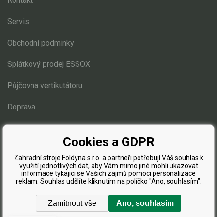
Kontakt
Servis
Obchodní podmínky
Splátkový prodej ESSOX
Půjčovna vertikutátoru
Doprava
Blog
Cookies a GDPR
Zahradní stroje Foldyna s.r.o. a partneři potřebují Váš souhlas k
využití jednotlivých dat, aby Vám mimo jiné mohli ukazovat
informace týkající se Vašich zájmů pomocí personalizace
reklam. Souhlas udělíte kliknutím na políčko "Ano, souhlasím".
Zamítnout vše
Ano, souhlasím