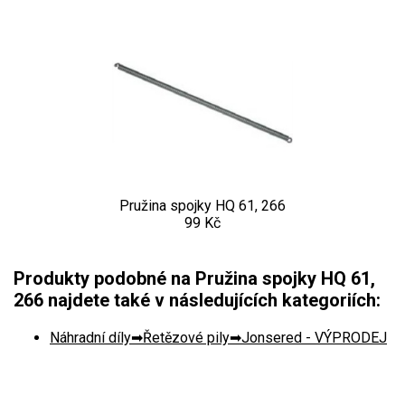
Kultivátory
Nůžky na živý plot
Vysavače a foukače
Elektrocentrály
Štěpkovače a drtiče
Pružina spojky HQ 61, 266
99 Kč
Elektrické skútry
Produkty podobné na Pružina spojky HQ 61,
Elektrické tříkolky
266 najdete také v následujících kategoriích:
Elektrické tříkolky pro seniory
Náhradní díly
Řetězové pily
Jonsered - VÝPRODEJ
Elektrické tříkolky pracovní