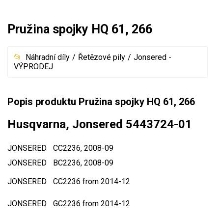
Mulčovače
Pružina spojky HQ 61, 266
Křovinořezy a vyžínače
Náhradní díly
Řetězové pily
Jonsered -
Benzínové křovinořezy a vyžínače
VÝPRODEJ
Aku křovinořezy a vyžínače
Motorové pily
Popis produktu Pružina spojky HQ 61, 266
Husqvarna, Jonsered 5443724-01
Benzínové pily
Aku pily
JONSERED
CC2236, 2008-09
Elektrické pily
JONSERED
BC2236, 2008-09
Jednoruční pily
JONSERED
CC2236 from 2014-12
Vyvětvovací pily
JONSERED
GC2236 from 2014-12
AKU zahradní technika