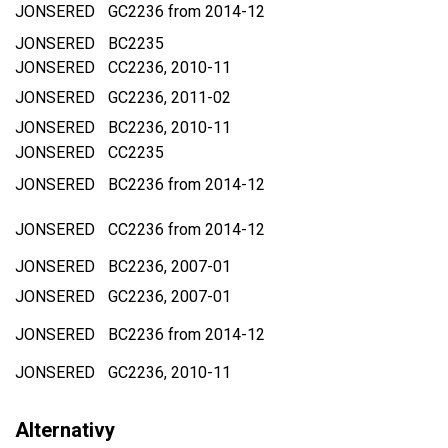
JONSERED
GC2236 from 2014-12
Aku křovinořezy a vyžínače
JONSERED
BC2235
JONSERED
CC2236, 2010-11
Aku pily
JONSERED
GC2236, 2011-02
Aku sekačky
JONSERED
BC2236, 2010-11
Aku STIHL
JONSERED
CC2235
Aku AL-KO
JONSERED
BC2236 from 2014-12
Štípačka na dřevo
JONSERED
CC2236 from 2014-12
VARI
JONSERED
BC2236, 2007-01
JONSERED
GC2236, 2007-01
VARI malotraktory
JONSERED
BC2236 from 2014-12
VARI multifunkční nosiče
JONSERED
GC2236, 2010-11
Sněhové frézy
Alternativy
Vertikutátory