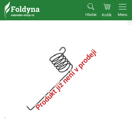
Hledat
Menu
Košík
Zahradní traktory
Zahradní traktory
Zahradní ridery
Produkt již není v prodeji
Aku traktory
Příslušenství
Sekačky
Benzínové sekačky
Akumulátorové sekačky
Robotické sekačky
Bubnové sekačky