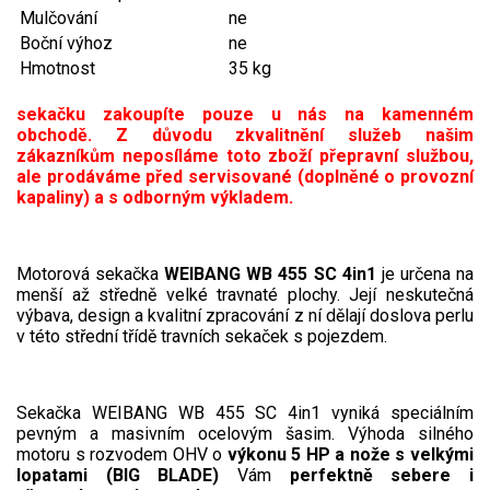
Jednoruční pily
Mulčování
ne
Boční výhoz
ne
Vyvětvovací pily
Hmotnost
35 kg
AKU zahradní technika
sekačku zakoupíte pouze u nás na kamenném
obchodě. Z důvodu zkvalitnění služeb našim
zákazníkům neposíláme toto zboží přepravní službou,
Aku křovinořezy a vyžínače
ale prodáváme před servisované (doplněné o provozní
Aku pily
kapaliny) a s odborným výkladem.
Aku sekačky
Aku STIHL
Motorová sekačka
WEIBANG WB 455 SC 4in1
je určena na
menší až středně velké travnaté plochy. Její neskutečná
Aku AL-KO
výbava, design a kvalitní zpracování z ní dělají doslova perlu
v této střední třídě travních sekaček s pojezdem.
Štípačka na dřevo
VARI
Sekačka
WEIBANG WB 455 SC 4in1
vyniká speciálním
pevným a masivním ocelovým šasim. Výhoda silného
motoru s rozvodem OHV o
výkonu 5 HP a nože s velkými
VARI malotraktory
lopatami (BIG BLADE)
Vám
perfektně sebere i