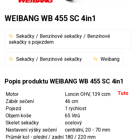
Akumulátorové sekačky
WEIBANG WB 455 SC 4in1
Robotické sekačky
Bubnové sekačky
Sekačky
Benzínové sekačky
Benzínové
Mulčovače
sekačky s pojezdem
Křovinořezy a vyžínače
Sekačky
Benzínové sekačky
Weibang
Benzínové křovinořezy a vyžínače
Popis produktu WEIBANG WB 455 SC 4in1
Aku křovinořezy a vyžínače
Tuto
Motor
Loncin OHV, 139 ccm
Motorové pily
Záběr sečení
46 cm
Pojezd
1 rychlost
Benzínové pily
Objem koše
65 litrů
Skelet sekačky
ocelový
Aku pily
Nastavení výšky sečení
centrální, 20 - 70 mm
Elektrické pily
Průměr kol - přední / zadní
180 / 220 mm