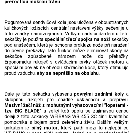
přerostlou mokrou trávu.
VARI multifunkční nosiče
Sněhové frézy
Pogumovaná sendvičová kola jsou uložena v oboustranných
kuličkových ložiscích, centrální nastavení výšky sečení je u
Vertikutátory
této značky samozřejmostí. Velkým nadstandardem u této
sekačky je použita
speciální třecí spojka na noži
sekačky
Kultivátory
pod unášečem, která je schopna prokluzu nože při naražení
do pevné překážky. Tato funkce může eliminovat škody na
sekačce způsobené nárazem nože do překážky.
Nůžky na živý plot
Ergonomická rukojeť s ovládacími prvky otáček motoru a
speciální povlak na obvodu sběracího koše, který stimuluje
Vysavače a foukače
proud vzduchu,
aby se neprášilo na obsluhu.
Elektrocentrály
Dále je tato sekačka vybavena
pevnými zadními koly
a
Štěpkovače a drtiče
sklopnou rukojetí pro snadné uskladnění a přepravu.
Masivní žačí nůž s mohutnými vyhazovacími "lopatami -
tzv. BIG BLADE"
a velký koš spolu se zajímavou cenou
Elektrické skútry
dělají z této sekačky WEIBANG WB 455 SC 4in1 kvalitního
pomocníka s bojem proti zelenému živlu. Dalším velkým
Elektrické tříkolky
unikátem je
silný motor
, který patří mezi to nejlepší co