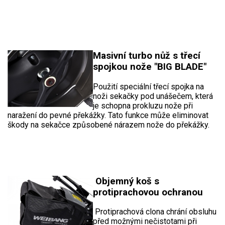
Masivní turbo nůž s třecí
spojkou nože "BIG BLADE"
Použití speciální třecí spojka na
noži sekačky pod unášečem, která
je schopna prokluzu nože při
naražení do pevné překážky. Tato funkce může eliminovat
škody na sekačce způsobené nárazem nože do překážky.
Objemný koš s
protiprachovou ochranou
Protiprachová clona chrání obsluhu
před možnými nečistotami při