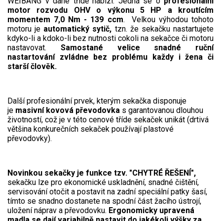
WEIBANG v dané třídě nabízí. Jedná se o
profesionální
motor rozvodu OHV o výkonu 5 HP a kroutícím
Elektrické tříkolky pro seniory
momentem 7,0 Nm - 139 ccm
. Velkou výhodou tohoto
Elektrické tříkolky pracovní
motoru je
automatický sytič,
tzn. že sekačku nastartujete
kdyko-li a kdoko-li bez nutnosti cokoli na sekačce či motoru
nastavovat.
Samostané velice snadné ruční
Elektrické čtyřkolky
nastartování zvládne bez problému každy i žena či
starší člověk.
Náhradní díly
Další profesionální prvek, kterým sekačka disponuje
Náhradní díly pro motorové pily
je
masivní kovová převodovka
s garantovanou dlouhou
Zahradní traktory
životností, což je v této cenové tříde sekaček unikát (drtivá
většina konkurečních sekaček používají plastové
Řetězové pily
převodovky).
Náhradní díly pro křovinořezy
Náhradní díly pro sekačky
Novinkou sekačky je funkce tzv. "CHYTRÉ ŘEŠENÍ",
sekačku lze pro ekonomické uskladnění, snadné čištění,
servisování otočit a postavit na zadní speciální patky šasí,
tímto se snadno dostanete na spodní část žacího ústrojí,
uložení náprav a převodovku.
Ergonomicky upravená
madla se dají variabilně nastavit do jakékoli výšky za