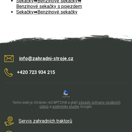
Sekačky
Benzínové sekačky
Benzínové sekačky s pojezdem
Sekačky
Benzínové sekačky
info@zahradni-stroje.cz
+420 723 934 215
Tento web je chráněn reCAPTCHA a platí
zásady ochrany osobních
údajů
a
podmínky služby
Google
Servis zahradních traktorů