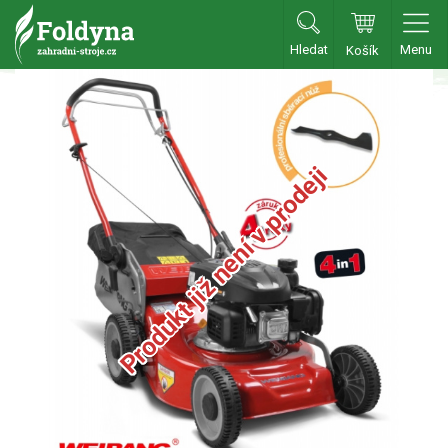
Hledat
Menu
Košík
Zahradní traktory
Zahradní traktory
Zahradní ridery
Produkt již není v prodeji
Aku traktory
Příslušenství
Sekačky
Benzínové sekačky
Benzínové sekačky s pojezdem
Benzínové sekačky bez pojezdu
Benzínové sekačky se startérem