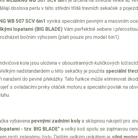
čka
WEIBANG WB 507 SCV 6in1
je určena na středně velké až vel
dělají doslova perlu v této střední třídě travních sekaček s pojez
NG WB 507 SCV 6in1
vyniká speciálním pevným a masivním oce
elkými lopatami (BIG BLADE)
Vám perfektně sebere i přerostlou
u rozházet bočním výhozem (platí pouze pro model 6in1).
vičová kola jsou uložena v oboustranných kuličkových ložiscích,
Velkým nadstandardem u této sekačky je použita
speciální třec
ři naražení do pevné překážky. Tato funkce může eliminovat šk
ojeť s ovládacími prvky otáček motoru a speciální povlak na obv
sluhu.
kačka vybavena
pevnými zadními koly
a sklopnou rukojetí pro sn
lopatami - tzv. BIG BLADE"
a velký koš spolu se zajímavou ceno
em proti zelenému živlu. Dalším velkým unikátem je
silný motor