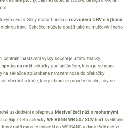
ké travnaté plochy. Její neskutečná výbava, design a kvalitní
dem.
lovým šasim. Silný motor Loncin s
rozvodem OHV o výkonu
 mokrou trávu. Sekačku můžete použít také na mulčování nebo
 centrální nastavení výšky sečení je u této značky
í spojka na noži
sekačky pod unášečem, která je schopna
ody na sekačce způsobené nárazem nože do překážky.
odu sběracího koše, který stimuluje proud vzduchu, aby se
adné uskladnění a přepravu.
Masivní žačí nůž s mohutnými
u dělají z této sekačky
WEIBANG WB 507 SCV 6in1
kvalitního
, který patří mezi to nejlepší co WEIBANG v dané třídě nabízí.