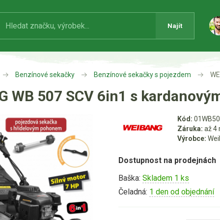
Najít
Benzínové sekačky
Benzínové sekačky s pojezdem
WE
 WB 507 SCV 6in1 s kardanov
Kód:
01WB50
Záruka:
až 4 
Výrobce:
Wei
Dostupnost na prodejnách
Baška:
Skladem 1 ks
Čeladná:
1 den od objednání