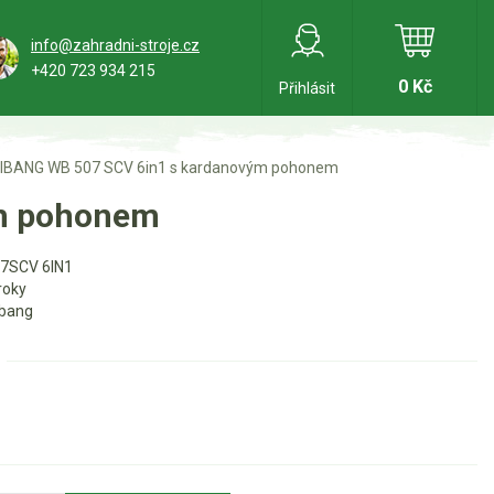
info@zahradni-stroje.cz
+420 723 934 215
0 Kč
Přihlásit
IBANG WB 507 SCV 6in1 s kardanovým pohonem
ým pohonem
7SCV 6IN1
roky
bang