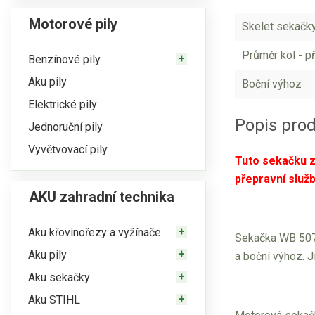
Motorové pily
Skelet sekačk
Průměr kol - př
Benzínové pily
Aku pily
Boční výhoz
Elektrické pily
Popis pro
Jednoruční pily
Vyvětvovací pily
Tuto sekačku z
přepravní služ
AKU zahradní technika
Aku křovinořezy a vyžínače
Sekačka WB 507
Aku pily
a boční výhoz. J
Aku sekačky
Aku STIHL