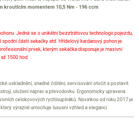
ým kroutícím momentem 10,5 Nm - 196 ccm
.
honu. Jedná se o unikátní bezztrátovou technologii pojezdu,
í spodní části sekačky atd. Hřídelový kardanový pohon je
profesionální prvek, kterým sekačka disponuje je masivní
 až 1500 hod.
é uskladnění, snadné čištění, servisování otočit a postavit
ústrojí, uložení náprav a převodovku. Ergonomicky upravená
asivních celokovových rychloupínáků. Novinkou od roku 2017 je
, který výrazně umocňuje luxusní vzhled a eleganci.