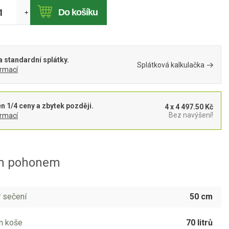
Do košíku
+
 standardní splátky.
Splátková kalkulačka
ormací
en 1/4 ceny a zbytek později.
4 x 4 497.50 Kč
Bez navýšení!
ormací
ým pohonem
 sečení
50 cm
m koše
70 litrů