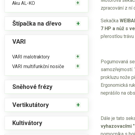
Motorová seka
Aku AL-KO
zpracování z ní 
Sekačka
WEIBA
Štípačka na dřevo
7 HP a nůž s v
přerostlou tráv
VARI
VARI malotraktory
Pogumovaná send
VARI multifunkční nosiče
samozřejmostí. 
prokluzu nože p
Ergonomická ruk
Sněhové frézy
neprášilo na ob
Vertikutátory
Dále je tato se
Kultivátory
vyhazovacími "
pomocníka s boj