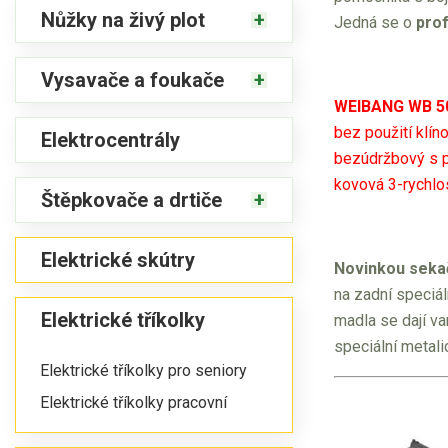
Nůžky na živý plot
Jedná se o
pro
Vysavače a foukače
WEIBANG WB 5
bez použití klí
Elektrocentrály
bezúdržbový s po
kovová 3-rychlo
Štěpkovače a drtiče
Elektrické skútry
Novinkou sekač
na zadní speciál
Elektrické tříkolky
madla se dají va
speciální metali
Elektrické tříkolky pro seniory
Elektrické tříkolky pracovní