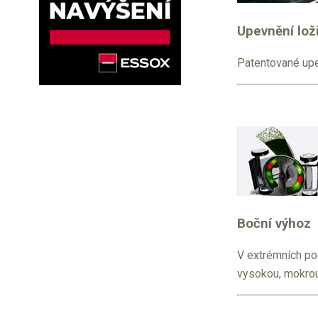
Upevnění lož
Patentované upe
Boční výhoz
V extrémních pod
vysokou, mokrou