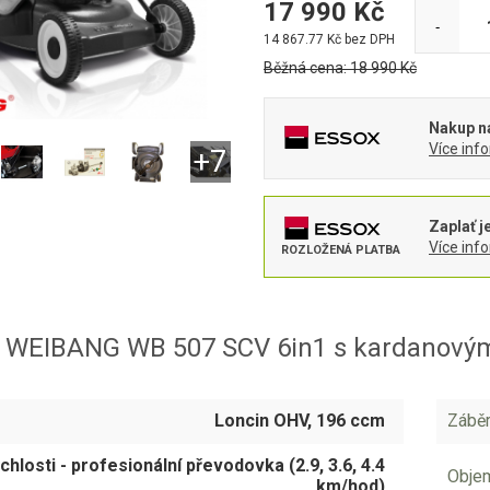
17 990
Kč
-
14 867.77
Kč bez DPH
Běžná cena:
18 990
Kč
Nakup na
Více inf
Zaplať j
Více inf
ROZLOŽENÁ PLATBA
 WEIBANG WB 507 SCV 6in1 s kardanov
Loncin OHV, 196 ccm
Záběr
ychlosti - profesionální převodovka (2.9, 3.6, 4.4
Obje
km/hod)