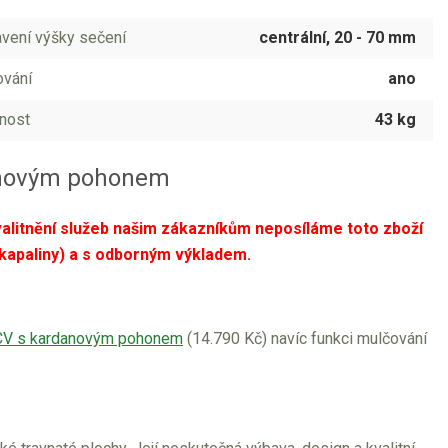
vení výšky sečení
centrální, 20 - 70 mm
vání
ano
nost
43 kg
anovým pohonem
litnění služeb našim zákazníkům neposíláme toto zboží
kapaliny) a s odborným výkladem.
V s kardanovým pohonem
(14.790 Kč) navíc funkci mulčování