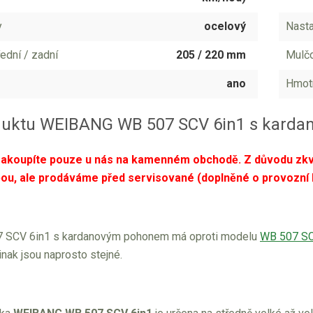
y
ocelový
Nasta
ední / zadní
205 / 220 mm
Mulčo
ano
Hmot
duktu WEIBANG WB 507 SCV 6in1 s kard
akoupíte pouze u nás na kamenném obchodě. Z důvodu zkva
bou, ale prodáváme před servisované (doplněné o provozní 
 SCV 6in1 s kardanovým pohonem má oproti modelu
WB 507 SC
inak jsou naprosto stejné.