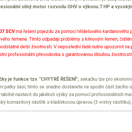
fesionální silný motor rozvodu OHV o výkonu 7 HP a vysok
07 SCV
má řešení pojezdu za pomocí hřídelového kardanového po
nového řemene. Tímto odpadají problémy s klínovým řemen, čištěn
dstatně delší životností. V neposlední řadě nutno upozornit na 
stní profesionální převodovka s garantovanou dlouhou životností
ky je funkce tzv. "CHYTRÉ ŘEŠENÍ",
sekačku lze pro ekonomick
ní patky šasí, tímto se snadno dostanete na spodní část žacího 
riabilně nastavit do jakékoli výšky za pomocí profesionálních m
cký komaxitový nástřik s kladívkovou úpravou (3 vrstvy nástřiku)