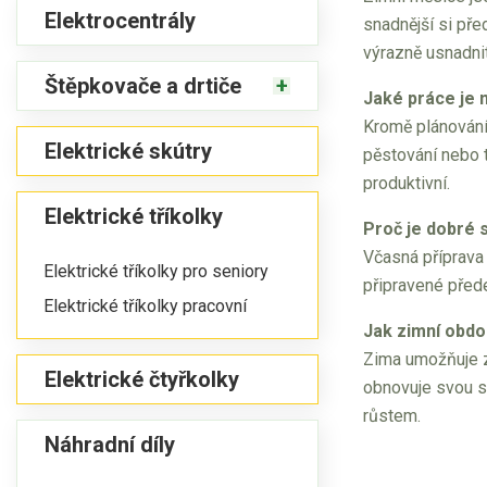
Elektrocentrály
snadnější si pře
výrazně usnadnit 
Štěpkovače a drtiče
Jaké práce je 
Kromě plánování
Elektrické skútry
pěstování nebo t
produktivní.
Elektrické tříkolky
Proč je dobré 
Včasná příprava 
Elektrické tříkolky pro seniory
připravené přede
Elektrické tříkolky pracovní
Jak zimní obdo
Zima umožňuje z
Elektrické čtyřkolky
obnovuje svou st
růstem.
Náhradní díly