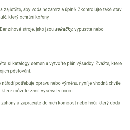
 a zajistěte, aby voda nezamrzla úplně. Zkontrolujte také stav
č, který ochrání kořeny.
 Benzínové stroje, jako jsou
sekačky
, vypusťte nebo
te si katalogy semen a vytvořte plán výsadby. Zvažte, které
ejich pěstování.
é nářadí potřebuje opravu nebo výměnu, nyní je vhodná chvíle
, které můžete začít vysévat v únoru.
 záhony a zapracujte do nich kompost nebo hnůj, který dodá