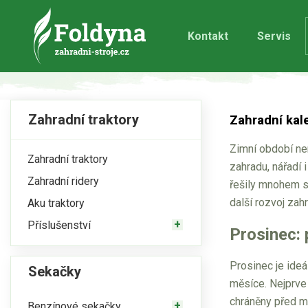
Kontakt
Servis
Zahradní traktory
Zahradní kal
Zimní období nem
Zahradní traktory
zahradu, nářadí 
Zahradní ridery
řešily mnohem sl
další rozvoj zah
Aku traktory
Příslušenství
Prosinec: 
Prosinec je ide
Sekačky
měsíce. Nejprve 
chráněny před 
Benzínové sekačky