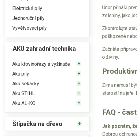
Únor přináší prv
Elektrické pily
zeleniny, jako j
Jednoruční pily
Vyvětvovací pily
Zkontrolujte sta
poškozené nebo k
AKU zahradní technika
Začněte připravo
o živiny.
Aku křovinořezy a vyžínače
Produktiv
Aku pily
Aku sekačky
Zima nemusí být
starostí na jaře
Aku STIHL
Aku AL-KO
FAQ - čast
Štípačka na dřevo
Jak poznám, že
Dobrou ochranou 