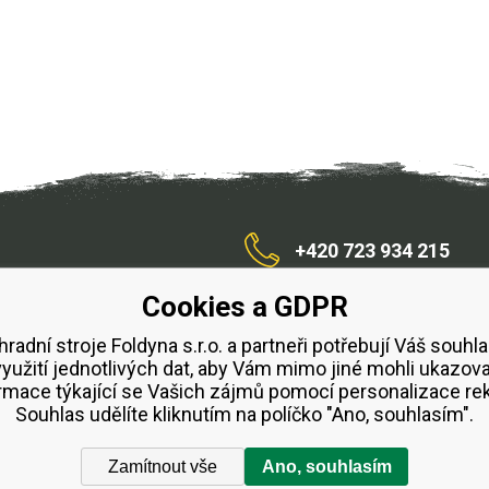
+420 723 934 215
Cookies a GDPR
/zahradnístroje
hradní stroje Foldyna s.r.o. a partneři potřebují Váš souhla
využití jednotlivých dat, aby Vám mimo jiné mohli ukazova
bchodní podmínky
Splátkový prodej ESSOX
Půjčovn
rmace týkající se Vašich zájmů pomocí personalizace re
Souhlas udělíte kliknutím na políčko "Ano, souhlasím".
Zamítnout vše
Ano, souhlasím