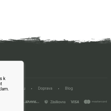
s k
t
a vertikutátoru
Doprava
Blog
klam.