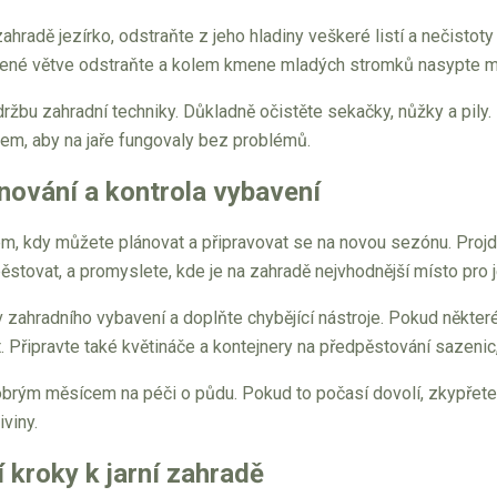
hradě jezírko, odstraňte z jeho hladiny veškeré listí a nečistoty
ené větve odstraňte a kolem kmene mladých stromků nasypte mul
držbu zahradní techniky. Důkladně očistěte sekačky, nůžky a pily.
ivem, aby na jaře fungovaly bez problémů.
nování a kontrola vybavení
m, kdy můžete plánovat a připravovat se na novou sezónu. Projdě
ěstovat, a promyslete, kde je na zahradě nejvhodnější místo pro j
v zahradního vybavení a doplňte chybějící nástroje. Pokud někter
 Připravte také květináče a kontejnery na předpěstování sazenic
obrým měsícem na péči o půdu. Pokud to počasí dovolí, zkypřete
viny.
í kroky k jarní zahradě