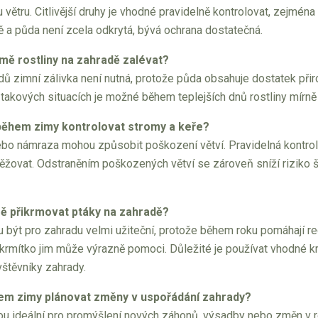
větru. Citlivější druhy je vhodné pravidelně kontrolovat, zejmé
 a půda není zcela odkrytá, bývá ochrana dostatečná.
imě rostliny na zahradě zalévat?
adů zimní zálivka není nutná, protože půda obsahuje dostatek př
takových situacích je možné během teplejších dnů rostliny mírně 
během zimy kontrolovat stromy a keře?
 nebo námraza mohou způsobit poškození větví. Pravidelná kontro
žovat. Odstraněním poškozených větví se zároveň sníží riziko ší
ě přikrmovat ptáky na zahradě?
u být pro zahradu velmi užiteční, protože během roku pomáhají r
 krmítko jim může výrazně pomoci. Důležité je používat vhodné k
štěvníky zahrady.
em zimy plánovat změny v uspořádání zahrady?
u ideální pro promýšlení nových záhonů, výsadby nebo změn v roz