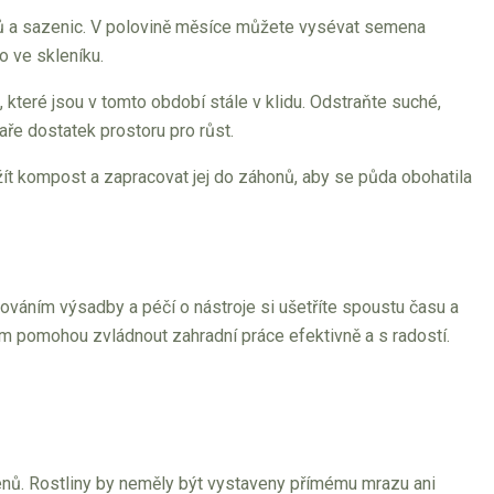
honů a sazenic. V polovině měsíce můžete vysévat semena
o ve skleníku.
, které jsou v tomto období stále v klidu. Odstraňte suché,
aře dostatek prostoru pro růst.
žít kompost a zapracovat jej do záhonů, aby se půda obohatila
ováním výsadby a péčí o nástroje si ušetříte spoustu času a
ám pomohou zvládnout zahradní práce efektivně a s radostí.
řenů. Rostliny by neměly být vystaveny přímému mrazu ani