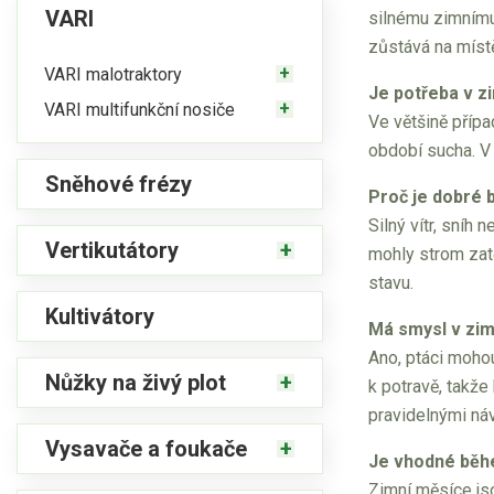
VARI
silnému zimnímu 
zůstává na místě
VARI malotraktory
Je potřeba v z
VARI multifunkční nosiče
Ve většině příp
období sucha. V 
Sněhové frézy
Proč je dobré 
Silný vítr, sníh
Vertikutátory
mohly strom zatě
stavu.
Kultivátory
Má smysl v zim
Ano, ptáci moho
Nůžky na živý plot
k potravě, takže
pravidelnými náv
Vysavače a foukače
Je vhodné běh
Zimní měsíce jso