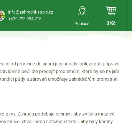
info@zahradni-stroje.cz
+420 723 934 215
0 Kč
Přihlásit
e od prosince do února jsou ideální příležitostí připravit
ravidelné péči lze předejít problémům, které by se na jaře
uje kondici půdy a zároveň umožňuje zahrádkářům promyslet
ké zimy. Zahrada potřebuje ochranu, aby zvládla mrazivé
ou mulče, chvojí nebo netkanou textilií, aby byly kořeny