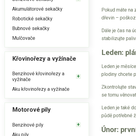
Akumulátorové sekačky
Pokud máte na za
dřevin – poškoz
Robotické sekačky
Bubnové sekačky
Dále je čas na ú
Mulčovače
stabilizujte pal
Leden: plá
Křovinořezy a vyžínače
Leden je měsíce
Benzínové křovinořezy a
plodiny chcete p
vyžínače
Zkontrolujte sta
Aku křovinořezy a vyžínače
se tomu věnovat.
Leden je také d
Motorové pily
půdě potřebné ži
Benzínové pily
Únor: prvn
Aku pily