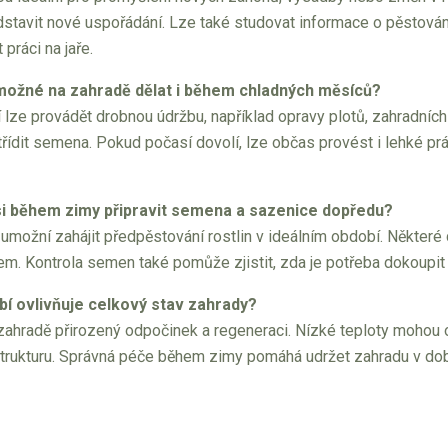
dstavit nové uspořádání. Lze také studovat informace o pěstován
práci na jaře.
možné na zahradě dělat i během chladných měsíců?
 lze provádět drobnou údržbu, například opravy plotů, zahradníc
řídit semena. Pokud počasí dovolí, lze občas provést i lehké p
si během zimy připravit semena a sazenice dopředu?
umožní zahájit předpěstování rostlin v ideálním období. Některé d
m. Kontrola semen také pomůže zjistit, zda je potřeba dokoupit 
bí ovlivňuje celkový stav zahrady?
ahradě přirozený odpočinek a regeneraci. Nízké teploty mohou 
rukturu. Správná péče během zimy pomáhá udržet zahradu v dobré 