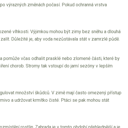
na po výrazných změnách počasí. Pokud ochranná vrstva
irozené vlhkosti. Výjimkou mohou být zimy bez sněhu a dlouhá
zalít. Důležité je, aby voda nezůstávala stát v zamrzlé půdě.
la pomůže včas odhalit prasklé nebo zlomené části, které by
ření chorob. Stromy tak vstoupí do jarní sezóny v lepším
egulovat množství škůdců. V zimě mají často omezený přístup
rmivo a udržovat krmítko čisté. Ptáci se pak mohou stát
místění rostlin. Zahrada je v tomto období přehlednější a je