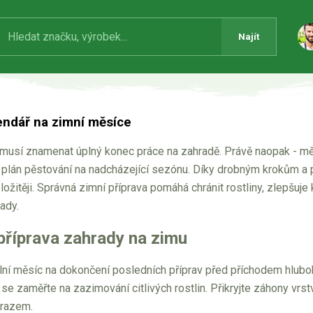
Najít
endář na zimní měsíce
usí znamenat úplný konec práce na zahradě. Právě naopak - měsíc
i plán pěstování na nadcházející sezónu. Díky drobným krokům a p
ožitěji. Správná zimní příprava pomáhá chránit rostliny, zlepš
rady.
příprava zahrady na zimu
ální měsíc na dokončení posledních příprav před příchodem hlubo
se zaměřte na zazimování citlivých rostlin. Přikryjte záhony vrstv
mrazem.