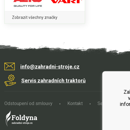
Zobrazit všechny značky
info@zahradni-stroje.cz
Servis zahradních traktorů
Za
Odstoupení od smlouvy
Kontakt
Servis
O
info