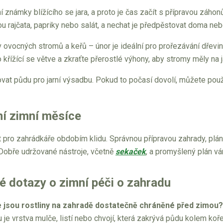
ní známky blížícího se jara, a proto je čas začít s přípravou zá
sou rajčata, papriky nebo salát, a nechat je předpěstovat doma neb
v ovocných stromů a keřů – únor je ideální pro prořezávání dřevin
řížící se větve a zkraťte přerostlé výhony, aby stromy měly na j
vat půdu pro jarní výsadbu. Pokud to počasí dovolí, můžete pou
ní zimní měsíce
 pro zahrádkáře obdobím klidu. Správnou přípravou zahrady, plán
. Dobře udržované nástroje, včetně
sekaček
, a promyšlený plán v
é dotazy o zimní péči o zahradu
 jsou rostliny na zahradě dostatečně chráněné před zimou?
je vrstva mulče, listí nebo chvojí, která zakrývá půdu kolem ko