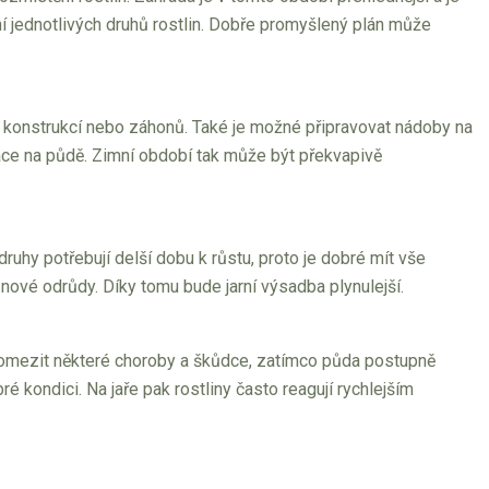
í jednotlivých druhů rostlin. Dobře promyšlený plán může
h konstrukcí nebo záhonů. Také je možné připravovat nádoby na
ráce na půdě. Zimní období tak může být překvapivě
ruhy potřebují delší dobu k růstu, proto je dobré mít vše
nové odrůdy. Díky tomu bude jarní výsadba plynulejší.
omezit některé choroby a škůdce, zatímco půda postupně
kondici. Na jaře pak rostliny často reagují rychlejším