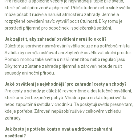
Pro relaxaci a společné večery je nejvhodnější teplé bílé světlo,
které působí přirozeně a příjemně. Příliš studené nebo silné světlo
může působit rušivě a narušit atmosféru zahrady. Jemné a
rozptýlené osvětlení navíc vytváří pocit útulnosti. Díky tomu je
prostředí příjemné pro odpočinek i společenská setkání.
Jak zajistit, aby zahradní osvětlení nerušilo okolí?
Důležité je správné nasměrování světla pouze na potřebná místa.
Svítidla by neměla oslňovat ani zbytečně osvětlovat okolní prostor.
Pomoci mohou také světla s nižší intenzitou nebo regulací jasu.
Díky tomu zůstane zahrada příjemná a zároveň nebude rušit
sousedy ani noční přírodu.
Jaké osvětlení je nejvhodnější pro zahradní cesty a schody?
Pro cesty a schody je důležité rovnoměrné a dostatečné osvětlení,
které umožní bezpečný pohyb. Vhodná jsou nízká stojací světla
nebo zapuštěná svítidla v chodníku. Ta poskytují světlo přesně tam,
kde je potřeba. Zároveň nepůsobí rušivě v celkovém vzhledu
zahrady.
Jak často je potřeba kontrolovat a udržovat zahradní
osvětlení?