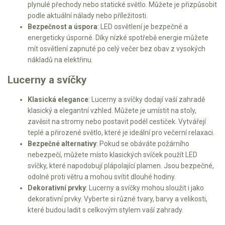
AKU zahradní technika
plynulé přechody nebo statické světlo. Můžete je přizpůsobit
podle aktuální nálady nebo příležitosti.
Aku křovinořezy a vyžínače
Bezpečnost a úspora
: LED osvětlení je bezpečné a
energeticky úsporné. Díky nízké spotřebě energie můžete
Aku pily
mít osvětlení zapnuté po celý večer bez obav z vysokých
Aku sekačky
nákladů na elektřinu.
Aku STIHL
Lucerny a svíčky
Aku AL-KO
Klasická elegance
: Lucerny a svíčky dodají vaší zahradě
klasický a elegantní vzhled. Můžete je umístit na stoly,
Štípačka na dřevo
zavěsit na stromy nebo postavit podél cestiček. Vytvářejí
teplé a přirozené světlo, které je ideální pro večerní relaxaci.
VARI
Bezpečné alternativy
: Pokud se obáváte požárního
nebezpečí, můžete místo klasických svíček použít LED
VARI malotraktory
svíčky, které napodobují plápolající plamen. Jsou bezpečné,
odolné proti větru a mohou svítit dlouhé hodiny.
VARI multifunkční nosiče
Dekorativní prvky
: Lucerny a svíčky mohou sloužit i jako
dekorativní prvky. Vyberte si různé tvary, barvy a velikosti,
Sněhové frézy
které budou ladit s celkovým stylem vaší zahrady.