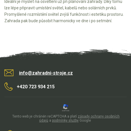
Ideální je myslet na osvětlení už při plánování zahrady. Díky tomu
lze lépe připravit umístění světel, kabelů nebo solárních prvků.
Promyšlené rozmístění světel zvýší funkčnost i estetiku prostoru.
Zahrada pak bude působit harmonicky ve dne i po setmění.
info@zahradni-stroje.cz
+420 723 934 215
Tento web je chráněn reCAPTCHA a platí
zásady ochrany osobních
údajů
a
podmínky služby
Google