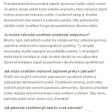
Pravidelná kontrola pomáhá zajistit správnou funkci všech světel.
Je dobré občas očistit kryty svítidel od prachu nebo nečistot, které
mohou snižovat intenzitu světla. U solárních lamp je vhodné
zkontrolovat stav baterií a solárních panelů. Díky jednoduché
údržbě může osvětlení fungovat spolehlivě po dlouhou dobu.
Je možné zahradní osvětlení instalovat svépomocí?
Mnoho typů zahradních světel lze instalovat bez odborné pomoci,
zejména solární nebo nízkonapěťové systémy. Ty obvykle
nevyžadují složité zapojení ani pokládku kabelů. U složitějších
elektrických instalací je však vhodné obrátit se na odborníka.
Správná instalace zajistí bezpečnost i dlouhodobou spolehlivost.
Jak může osvětlení zvýraznit zajímavé prvky v zahradě?
Světlo lze využít k vytvoření zajímavých vizuálních efektů a
zdůraznění dominantních prvků. Osvětlením stromů, soch nebo
vodních ploch lze vytvořit působivou atmosféru. Správně umístěné
světlo dokáže vytvořit kontrast mezi světlem a stínem. Díky tomu
zahrada získá večer zcela nový charakter.
Jak plánovat osvětlení při návrhu nové zahrady?