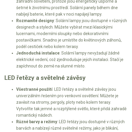
zahradní osvětlení, protože jsou energeticky úsporné a
šetrné k životnímu prostředí. Solární panely během dne
Mulčovače
nabíjejí baterie, které pak v noci napájejí lampy.
Rozmanité designy
: Solární lampy jsou dostupné v různých
Křovinořezy a vyžínače
designech a stylech. Můžete vybírat mezi klasickými
lucernami, moderními sloupky nebo dekorativními
Benzínové křovinořezy a vyžínače
postavičkami. Snadno je umístíte do květinových záhonů,
podél cestiček nebo kolem terasy.
Aku křovinořezy a vyžínače
Jednoduchá instalace
: Solární lampy nevyžadují žádné
elektrické vedení, což zjednodušuje jejich instalaci. Stačí je
Motorové pily
zapíchnout do země na slunné místo.
LED řetězy a světelné závěsy
Benzínové pily
Aku pily
Všestranné použití
: LED řetězy a světelné závěsy jsou
univerzálním řešením pro venkovní osvětlení. Můžete je
Elektrické pily
zavěsit na stromy, pergoly, ploty nebo kolem terasy.
Jednoruční pily
Vytvoříte tak jemné a rozptýlené světlo, které přidá zahradě
romantický nádech.
Vyvětvovací pily
Různé barvy a režimy
: LED řetězy jsou dostupné v různých
barvách a nabízejí různé světelné režimy, jako je blikání,