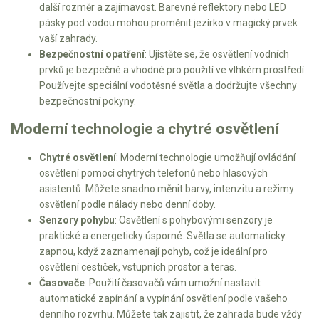
další rozměr a zajímavost. Barevné reflektory nebo LED
Elektrické čtyřkolky
pásky pod vodou mohou proměnit jezírko v magický prvek
vaší zahrady.
Náhradní díly
Bezpečnostní opatření
: Ujistěte se, že osvětlení vodních
prvků je bezpečné a vhodné pro použití ve vlhkém prostředí.
Náhradní díly pro motorové pily
Používejte speciální vodotěsné světla a dodržujte všechny
Zahradní traktory
bezpečnostní pokyny.
Řetězové pily
Moderní technologie a chytré osvětlení
Náhradní díly pro křovinořezy
Chytré osvětlení
: Moderní technologie umožňují ovládání
Náhradní díly pro sekačky
osvětlení pomocí chytrých telefonů nebo hlasových
asistentů. Můžete snadno měnit barvy, intenzitu a režimy
osvětlení podle nálady nebo denní doby.
Senzory pohybu
: Osvětlení s pohybovými senzory je
praktické a energeticky úsporné. Světla se automaticky
zapnou, když zaznamenají pohyb, což je ideální pro
osvětlení cestiček, vstupních prostor a teras.
Časovače
: Použití časovačů vám umožní nastavit
automatické zapínání a vypínání osvětlení podle vašeho
denního rozvrhu. Můžete tak zajistit, že zahrada bude vždy