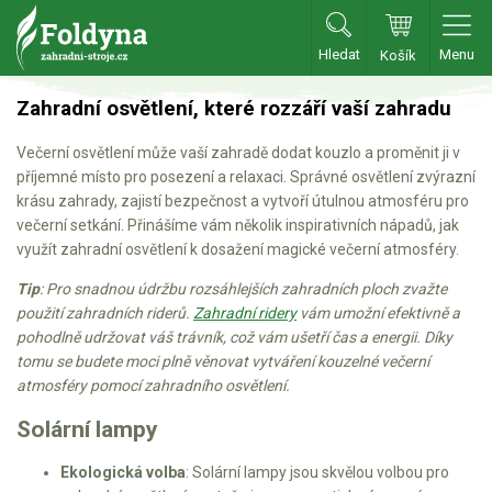
Hledat
Menu
Košík
Zahradní traktory
Zahradní osvětlení, které rozzáří vaší zahradu
Večerní osvětlení může vaší zahradě dodat kouzlo a proměnit ji v
Zahradní traktory
příjemné místo pro posezení a relaxaci. Správné osvětlení zvýrazní
Zahradní ridery
krásu zahrady, zajistí bezpečnost a vytvoří útulnou atmosféru pro
večerní setkání. Přinášíme vám několik inspirativních nápadů, jak
Aku traktory
využít zahradní osvětlení k dosažení magické večerní atmosféry.
Příslušenství
Tip
: Pro snadnou údržbu rozsáhlejších zahradních ploch zvažte
použití zahradních riderů.
Zahradní ridery
vám umožní efektivně a
Sekačky
pohodlně udržovat váš trávník, což vám ušetří čas a energii. Díky
tomu se budete moci plně věnovat vytváření kouzelné večerní
Benzínové sekačky
atmosféry pomocí zahradního osvětlení.
Akumulátorové sekačky
Solární lampy
Robotické sekačky
Ekologická volba
: Solární lampy jsou skvělou volbou pro
Bubnové sekačky