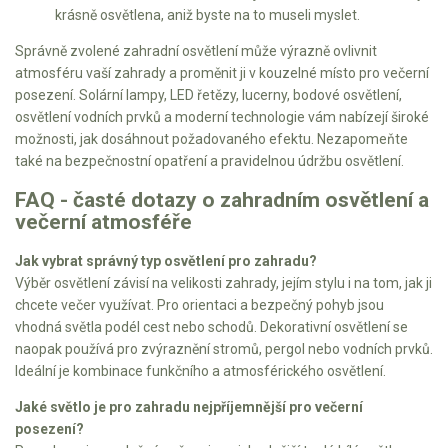
krásně osvětlena, aniž byste na to museli myslet.
Správně zvolené zahradní osvětlení může výrazně ovlivnit
atmosféru vaší zahrady a proměnit ji v kouzelné místo pro večerní
posezení. Solární lampy, LED řetězy, lucerny, bodové osvětlení,
osvětlení vodních prvků a moderní technologie vám nabízejí široké
možnosti, jak dosáhnout požadovaného efektu. Nezapomeňte
také na bezpečnostní opatření a pravidelnou údržbu osvětlení.
FAQ - časté dotazy o zahradním osvětlení a
večerní atmosféře
Jak vybrat správný typ osvětlení pro zahradu?
Výběr osvětlení závisí na velikosti zahrady, jejím stylu i na tom, jak ji
chcete večer využívat. Pro orientaci a bezpečný pohyb jsou
vhodná světla podél cest nebo schodů. Dekorativní osvětlení se
naopak používá pro zvýraznění stromů, pergol nebo vodních prvků.
Ideální je kombinace funkčního a atmosférického osvětlení.
Jaké světlo je pro zahradu nejpříjemnější pro večerní
posezení?