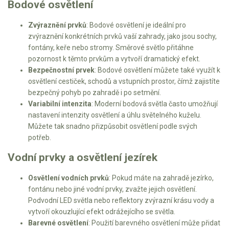
Vertikutátory
Bodové osvětlení
Zvýraznění prvků
: Bodové osvětlení je ideální pro
Kultivátory
zvýraznění konkrétních prvků vaší zahrady, jako jsou sochy,
fontány, keře nebo stromy. Směrové světlo přitáhne
Nůžky na živý plot
pozornost k těmto prvkům a vytvoří dramatický efekt.
Bezpečnostní prvek
: Bodové osvětlení můžete také využít k
Vysavače a foukače
osvětlení cestiček, schodů a vstupních prostor, čímž zajistíte
bezpečný pohyb po zahradě i po setmění.
Elektrocentrály
Variabilní intenzita
: Moderní bodová světla často umožňují
nastavení intenzity osvětlení a úhlu světelného kuželu.
Štěpkovače a drtiče
Můžete tak snadno přizpůsobit osvětlení podle svých
potřeb.
Elektrické skútry
Vodní prvky a osvětlení jezírek
Elektrické tříkolky
Osvětlení vodních prvků
: Pokud máte na zahradě jezírko,
fontánu nebo jiné vodní prvky, zvažte jejich osvětlení.
Elektrické tříkolky pro seniory
Podvodní LED světla nebo reflektory zvýrazní krásu vody a
Elektrické tříkolky pracovní
vytvoří okouzlující efekt odrážejícího se světla.
Barevné osvětlení
: Použití barevného osvětlení může přidat