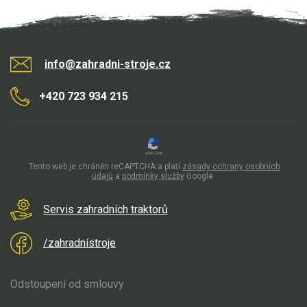
info@zahradni-stroje.cz
+420 723 934 215
Tento web je chráněn reCAPTCHA a platí
zásady ochrany osobních
údajů
a
podmínky služby
Google
Servis zahradních traktorů
/zahradnístroje
Odstoupení od smlouvy