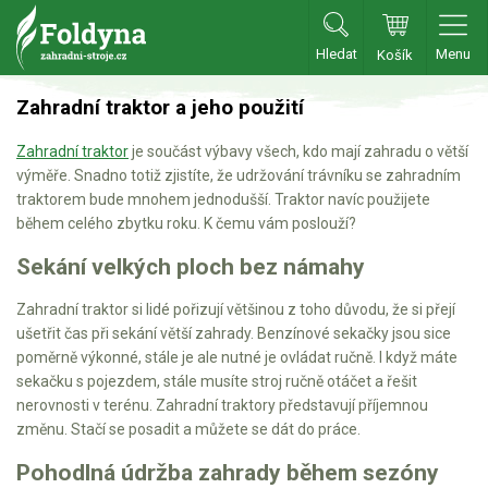
Hledat
Menu
Košík
Zahradní traktory
Zahradní traktor a jeho použití
Zahradní traktor
je součást výbavy všech, kdo mají zahradu o větší
Zahradní traktory
výměře. Snadno totiž zjistíte, že udržování trávníku se zahradním
Zahradní ridery
traktorem bude mnohem jednodušší. Traktor navíc použijete
během celého zbytku roku. K čemu vám poslouží?
Aku traktory
Sekání velkých ploch bez námahy
Příslušenství
Zahradní traktor si lidé pořizují většinou z toho důvodu, že si přejí
Sekačky
ušetřit čas při sekání větší zahrady. Benzínové sekačky jsou sice
poměrně výkonné, stále je ale nutné je ovládat ručně. I když máte
Benzínové sekačky
sekačku s pojezdem, stále musíte stroj ručně otáčet a řešit
nerovnosti v terénu. Zahradní traktory představují příjemnou
Akumulátorové sekačky
změnu. Stačí se posadit a můžete se dát do práce.
Robotické sekačky
Pohodlná údržba zahrady během sezóny
Bubnové sekačky