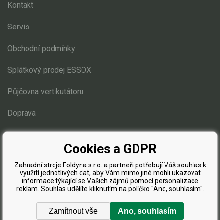
Kontakt
Servis
Obchodní podmínky
Splátkový prodej ESSOX
Půjčovna vertikutátoru
Doprava
Blog
Cookies a GDPR
Zahradní stroje Foldyna s.r.o. a partneři potřebují Váš souhlas k
využití jednotlivých dat, aby Vám mimo jiné mohli ukazovat
informace týkající se Vašich zájmů pomocí personalizace
reklam. Souhlas udělíte kliknutím na políčko "Ano, souhlasím".
Zamítnout vše
Ano, souhlasím