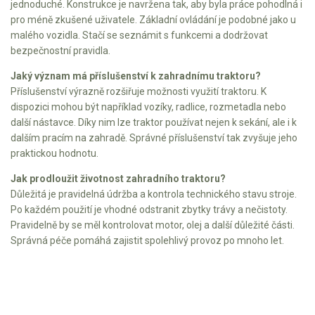
jednoduché. Konstrukce je navržena tak, aby byla práce pohodlná i
Elektrické čtyřkolky
pro méně zkušené uživatele. Základní ovládání je podobné jako u
malého vozidla. Stačí se seznámit s funkcemi a dodržovat
Náhradní díly
bezpečnostní pravidla.
Náhradní díly pro motorové pily
Jaký význam má příslušenství k zahradnímu traktoru?
Příslušenství výrazně rozšiřuje možnosti využití traktoru. K
Zahradní traktory
dispozici mohou být například vozíky, radlice, rozmetadla nebo
Řetězové pily
další nástavce. Díky nim lze traktor používat nejen k sekání, ale i k
dalším pracím na zahradě. Správné příslušenství tak zvyšuje jeho
Náhradní díly pro křovinořezy
praktickou hodnotu.
Náhradní díly pro sekačky
Jak prodloužit životnost zahradního traktoru?
Důležitá je pravidelná údržba a kontrola technického stavu stroje.
Po každém použití je vhodné odstranit zbytky trávy a nečistoty.
Pravidelně by se měl kontrolovat motor, olej a další důležité části.
Správná péče pomáhá zajistit spolehlivý provoz po mnoho let.