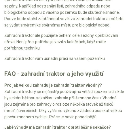
AKU zahradní technika
sezóny. Například odstranění listí, zahradního odpadu nebo
biologického odpadu z vašeho pozemku bude skutečně snadné.
Aku křovinořezy a vyžínače
Pouze bude stačit zapřáhnout vozík za zahradní traktor a můžete
Aku pily
se vydat směrem ke sběrnému místu pro biologický odpad.
Aku sekačky
Zahradní traktor ale použijete během celé sezóny k přibližování
dřeva. Není přeci potřeba je vozit v kolečkách, když máte
Aku STIHL
potřebnou techniku.
Aku AL-KO
Zahradní traktor vám usnadní práci na vašem pozemku.
Štípačka na dřevo
FAQ - zahradní traktor a jeho využití
VARI
Pro jak velkou zahradu je zahradní traktor vhodný?
Zahradní traktory se nejčastěji používají na větších pozemcích, kde
VARI malotraktory
by sekání běžnou sekačkou zabralo příliš mnoho času. Vhodné
VARI multifunkční nosiče
jsou zejména pro zahrady o rozloze několika stovek až tisíců
metrů čtverečních. Díky vyššímu výkonu zvládnou posekat velkou
plochu mnohem rychleji. Práce je navíc pohodlnější.
Sněhové frézy
Jaké výhody má zahradní traktor oproti běžné sekačce?