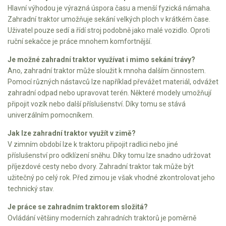
Vertikutátory
Hlavní výhodou je výrazná úspora času a menší fyzická námaha.
Zahradní traktor umožňuje sekání velkých ploch v krátkém čase.
Kultivátory
Uživatel pouze sedí a řídí stroj podobně jako malé vozidlo. Oproti
ruční sekačce je práce mnohem komfortnější.
Nůžky na živý plot
Je možné zahradní traktor využívat i mimo sekání trávy?
Ano, zahradní traktor může sloužit k mnoha dalším činnostem.
Vysavače a foukače
Pomocí různých nástavců lze například převážet materiál, odvážet
zahradní odpad nebo upravovat terén. Některé modely umožňují
Elektrocentrály
připojit vozík nebo další příslušenství. Díky tomu se stává
univerzálním pomocníkem.
Štěpkovače a drtiče
Jak lze zahradní traktor využít v zimě?
Elektrické skútry
V zimním období lze k traktoru připojit radlici nebo jiné
příslušenství pro odklízení sněhu. Díky tomu lze snadno udržovat
Elektrické tříkolky
příjezdové cesty nebo dvory. Zahradní traktor tak může být
užitečný po celý rok. Před zimou je však vhodné zkontrolovat jeho
technický stav.
Elektrické tříkolky pro seniory
Elektrické tříkolky pracovní
Je práce se zahradním traktorem složitá?
Ovládání většiny moderních zahradních traktorů je poměrně