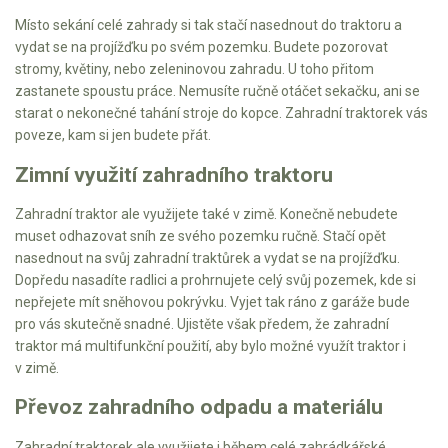
Místo sekání celé zahrady si tak stačí nasednout do traktoru a
Mulčovače
vydat se na projížďku po svém pozemku. Budete pozorovat
stromy, květiny, nebo zeleninovou zahradu. U toho přitom
Křovinořezy a vyžínače
zastanete spoustu práce. Nemusíte ručně otáčet sekačku, ani se
starat o nekonečné tahání stroje do kopce. Zahradní traktorek vás
Benzínové křovinořezy a vyžínače
poveze, kam si jen budete přát.
Aku křovinořezy a vyžínače
Zimní využití zahradního traktoru
Zahradní traktor ale využijete také v zimě. Konečně nebudete
Motorové pily
muset odhazovat sníh ze svého pozemku ručně. Stačí opět
nasednout na svůj zahradní traktůrek a vydat se na projížďku.
Benzínové pily
Dopředu nasadíte radlici a prohrnujete celý svůj pozemek, kde si
Aku pily
nepřejete mít sněhovou pokrývku. Vyjet tak ráno z garáže bude
pro vás skutečně snadné. Ujistěte však předem, že zahradní
Elektrické pily
traktor má multifunkční použití, aby bylo možné využít traktor i
Jednoruční pily
v zimě.
Vyvětvovací pily
Převoz zahradního odpadu a materiálu
Zahradní traktorek ale využijete i během celé zahrádkářské