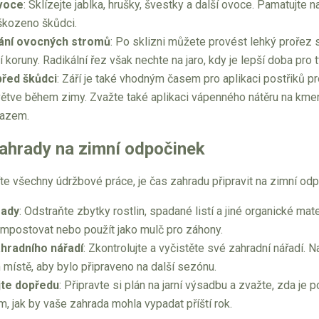
ovoce
: Sklízejte jablka, hrušky, švestky a další ovoce. Pamatujte n
škozeno škůdci.
ání ovocných stromů
: Po sklizni můžete provést lehký prořez 
í koruny. Radikální řez však nechte na jaro, kdy je lepší doba pro 
řed škůdci
: Září je také vhodným časem pro aplikaci postřiků p
ětve během zimy. Zvažte také aplikaci vápenného nátěru na km
azem.
zahrady na zimní odpočinek
e všechny údržbové práce, je čas zahradu připravit na zimní odp
rady
: Odstraňte zbytky rostlin, spadané listí a jiné organické mat
mpostovat nebo použít jako mulč pro záhony.
hradního nářadí
: Zkontrolujte a vyčistěte své zahradní nářadí.
místě, aby bylo připraveno na další sezónu.
jte dopředu
: Připravte si plán na jarní výsadbu a zvažte, zda j
m, jak by vaše zahrada mohla vypadat příští rok.