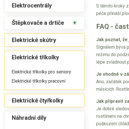
Elektrocentrály
S těmito kroky z
péče přináší plo
Štěpkovače a drtiče
FAQ - čast
Elektrické skútry
Jak poznat, že
Signálem bývá po
režimu do podzi
Elektrické tříkolky
lépe zvládnout p
Elektrické tříkolky pro seniory
Je vhodné v zá
Elektrické tříkolky pracovní
Ano, začátek pod
měsících. Rostli
Elektrické čtyřkolky
Jak připravit z
Je dobré sledova
rostlinami na ch
Náhradní díly
poškození chla