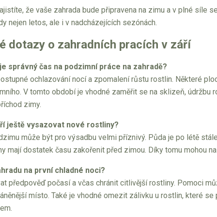
ajistíte, že vaše zahrada bude připravena na zimu a v plné síle se
dy nejen letos, ale i v nadcházejících sezónách.
é dotazy o zahradních pracích v září
 je správný čas na podzimní práce na zahradě?
stupné ochlazování nocí a zpomalení růstu rostlin. Některé plod
mního. V tomto období je vhodné zaměřit se na sklizeň, údržbu r
říchod zimy.
ří ještě vysazovat nové rostliny?
zimu může být pro výsadbu velmi příznivý. Půda je po létě stále
ny mají dostatek času zakořenit před zimou. Díky tomu mohou na ja
ahradu na první chladné noci?
t předpověď počasí a včas chránit citlivější rostliny. Pomoci mů
ráněnější místo. Také je vhodné omezit zálivku u rostlin, které se 
dem.