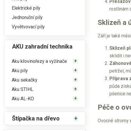
Přesazov
Elektrické pily
rostlinám 
Jednoruční pily
Sklizeň a
Vyvětvovací pily
Září je také měs
AKU zahradní technika
Sklizeň p
sklidit i 
Aku křovinořezy a vyžínače
Záhonové
Aku pily
petržel, m
Příprava 
Aku sekačky
půda získa
Aku STIHL
pšenice ne
Aku AL-KO
Péče o ovo
Štípačka na dřevo
Ovocné stromy a 