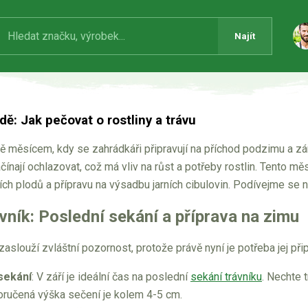
Najít
dě: Jak pečovat o rostliny a trávu
dě měsícem, kdy se zahrádkáři připravují na příchod podzimu a zá
čínají ochlazovat, což má vliv na růst a potřeby rostlin. Tento měs
ch plodů a přípravu na výsadbu jarních cibulovin. Podívejme se n
vník: Poslední sekání a příprava na zimu
 zaslouží zvláštní pozornost, protože právě nyní je potřeba jej při
sekání
: V září je ideální čas na poslední
sekání trávníku
. Nechte 
ručená výška sečení je kolem 4-5 cm.