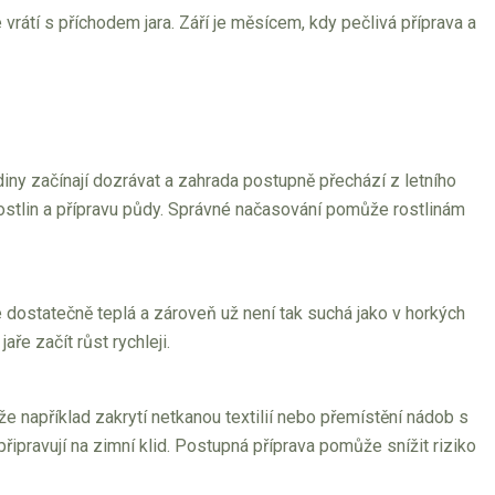
 vrátí s příchodem jara. Září je měsícem, kdy pečlivá příprava a
iny začínají dozrávat a zahrada postupně přechází z letního
ostlin a přípravu půdy. Správné načasování pomůže rostlinám
 dostatečně teplá a zároveň už není tak suchá jako v horkých
ře začít růst rychleji.
že například zakrytí netkanou textilií nebo přemístění nádob s
připravují na zimní klid. Postupná příprava pomůže snížit riziko