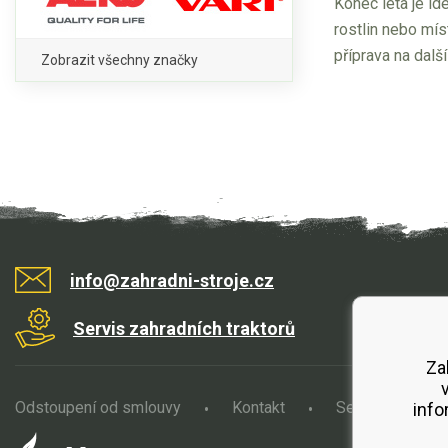
Konec léta je id
rostlin nebo mí
příprava na dalš
Zobrazit všechny značky
info@zahradni-stroje.cz
Servis zahradních traktorů
Za
Odstoupení od smlouvy
Kontakt
Servis
O
info