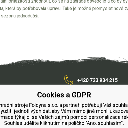
eální příležitostí zhodnotit, co se na zahradě osvědčilo a co b
sta, která by potřebovala úpravu. Také je možné promyslet nové
í sezónu jednodušší.
+420 723 934 215
Cookies a GDPR
/zahradnístroje
hradní stroje Foldyna s.r.o. a partneři potřebují Váš souhla
využití jednotlivých dat, aby Vám mimo jiné mohli ukazova
bchodní podmínky
Splátkový prodej ESSOX
Půjčovn
rmace týkající se Vašich zájmů pomocí personalizace re
Souhlas udělíte kliknutím na políčko "Ano, souhlasím".