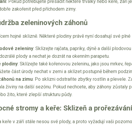
ání
: Pokud potřebujete přesadit některé trvalky nebo keře, září
dobře zakořenit před příchodem zimy.
 údržba zeleninových záhonů
ícem hojné sklizně. Některé plodiny právě nyní dosahují své plné z
lodové zeleniny
: Sklízejte rajčata, papriky, dýně a další plodovo
nedozrálé plody a nechat je dozrát na okenním parapetu.
 plodiny
: Sklízejte také kořenovou zeleninu, jako jsou mrkev, řep
ůžete část úrody nechat v zemi a sklízet postupně během podzi
záhonů na zimu
: Po sklizni odstraňte zbytky rostlin a plevele.
la živiny na další sezónu. Pokud nechcete, aby záhony zůstaly p
bo žito, které zlepší strukturu půdy.
cné stromy a keře: Sklizeň a prořezáván
keře v září stále nesou své plody, a proto vyžadují vaši pozorno