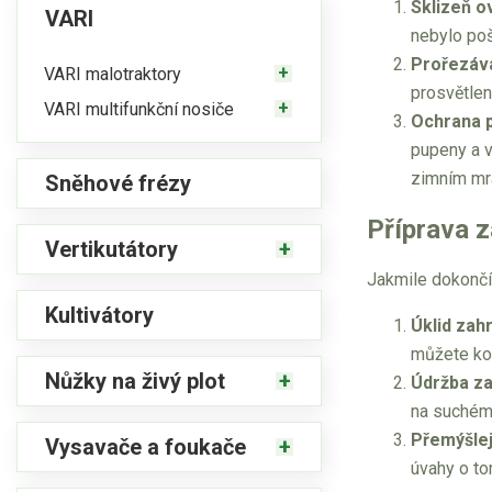
Sklizeň 
VARI
nebylo po
Prořezáv
VARI malotraktory
prosvětlen
VARI multifunkční nosiče
Ochrana p
pupeny a v
zimním mr
Sněhové frézy
Příprava 
Vertikutátory
Jakmile dokončít
Kultivátory
Úklid zah
můžete ko
Nůžky na živý plot
Údržba za
na suchém 
Přemýšle
Vysavače a foukače
úvahy o to