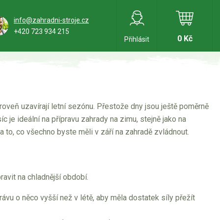
info@zahradni-stroje.cz
+420 723 934 215
0 Kč
Přihlásit
roveň uzavírají letní sezónu. Přestože dny jsou ještě poměrně
íc je ideální na přípravu zahrady na zimu, stejně jako na
a to, co všechno byste měli v září na zahradě zvládnout.
pravit na chladnější období.
trávu o něco vyšší než v létě, aby měla dostatek síly přežít