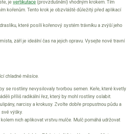
ste, je
vertikutace
(provzdušnění) vhodným krokem. Tím
ním kořenům. Tento krok je obzvláště důležitý před aplikací
raslíku, které posílí kořenový systém trávníku a zvýší jeho
sta, září je ideální čas na jejich opravu. Vysejte nové travní
ící chladné měsíce.
aby se rostliny nevysilovaly tvorbou semen. Keře, které kvetly
li příliš radikální řez, který by mohl rostliny oslabit.
 tulipány, narcisy a krokusy. Zvolte dobře propustnou půdu a
 své výšky.
e kolem nich aplikovat vrstvu mulče. Mulč pomáhá udržovat