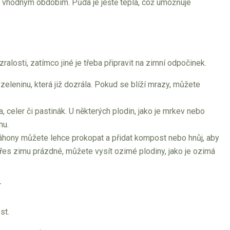
 je vhodným obdobím. Půda je ještě teplá, což umožňuje
ralosti, zatímco jiné je třeba připravit na zimní odpočinek.
u zeleninu, která již dozrála. Pokud se blíží mrazy, můžete
a, celer či pastinák. U některých plodin, jako je mrkev nebo
mu.
 Záhony můžete lehce prokopat a přidat kompost nebo hnůj, aby
řes zimu prázdné, můžete vysít ozimé plodiny, jako je ozimá
í
st.