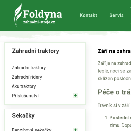
Kontakt
Servis
Zahradní traktory
Září na zahra
Září je na zahra
Zahradní traktory
teplé, noci se za
Zahradní ridery
sklizeň poslední
Aku traktory
Péče o trá
Příslušenství
Trávník si v září
Sekačky
Poslední 
zimu. Dopo
Benzínové sekačky