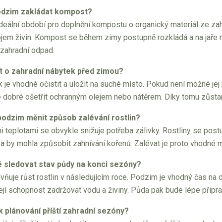
odzim zakládat kompost?
deální období pro doplnění kompostu o organický materiál ze zah
jem živin. Kompost se během zimy postupně rozkládá a na jaře 
 zahradní odpad.
t o zahradní nábytek před zimou?
 je vhodné očistit a uložit na suché místo. Pokud není možné jej
e dobré ošetřit ochranným olejem nebo nátěrem. Díky tomu zůsta
podzim měnit způsob zalévání rostlin?
mi teplotami se obvykle snižuje potřeba zálivky. Rostliny se postu
a by mohla způsobit zahnívání kořenů. Zalévat je proto vhodné m
té sledovat stav půdy na konci sezóny?
ivňuje růst rostlin v následujícím roce. Podzim je vhodný čas na
ejí schopnost zadržovat vodu a živiny. Půda pak bude lépe připra
 k plánování příští zahradní sezóny?