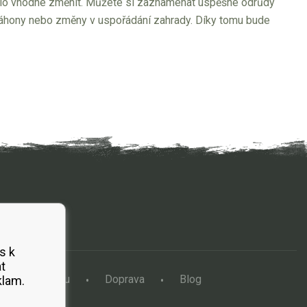
y bylo vhodné změnit. Můžete si zaznamenat úspěšné odrůdy
 záhony nebo změny v uspořádání zahrady. Díky tomu bude
s k
t
a vertikutátoru
Doprava
Blog
klam.