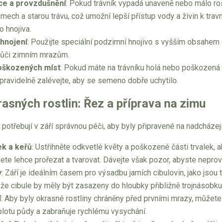
ce a provzdušnění
: Pokud trávník vypadá unaveně nebo málo ro
 mech a starou trávu, což umožní lepší přístup vody a živin k trav
 hnojiva.
hnojení
: Použijte speciální podzimní hnojivo s vyšším obsahem d
vůči zimním mrazům.
oškozených míst
: Pokud máte na trávníku holá nebo poškozená mí
ravidelně zalévejte, aby se semeno dobře uchytilo.
asných rostlin: Řez a příprava na zimu
 potřebují v září správnou péči, aby byly připravené na nadcházej
ek a keřů
: Ustřihněte odkvetlé květy a poškozené části trvalek, 
ete lehce prořezat a tvarovat. Dávejte však pozor, abyste neprovádě
y
: Září je ideálním časem pro výsadbu jarních cibulovin, jako jsou
 že cibule by měly být zasazeny do hloubky přibližně trojnásobku
í
: Aby byly okrasné rostliny chráněny před prvními mrazy, můžet
eplotu půdy a zabraňuje rychlému vysychání.