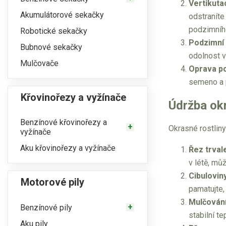
Vertikuta
Akumulátorové sekačky
odstraníte
podzimního
Robotické sekačky
Podzimní 
Bubnové sekačky
odolnost 
Mulčovače
Oprava p
semeno a p
Křovinořezy a vyžínače
Údržba okr
Benzínové křovinořezy a
Okrasné rostliny
vyžínače
Aku křovinořezy a vyžínače
Řez trval
v létě, můž
Cibulovin
Motorové pily
pamatujte,
Mulčován
Benzínové pily
stabilní t
Aku pily