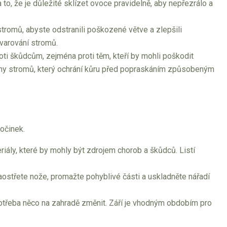
a to, že je důležité sklízet ovoce pravidelně, aby nepřezrálo a
stromů, abyste odstranili poškozené větve a zlepšili
tvarování stromů.
roti škůdcům, zejména proti těm, kteří by mohli poškodit
eny stromů, který ochrání kůru před popraskáním způsobeným
očinek.
eriály, které by mohly být zdrojem chorob a škůdců. Listí
 Naostřete nože, promažte pohyblivé části a uskladněte nářadí
e potřeba něco na zahradě změnit. Září je vhodným obdobím pro