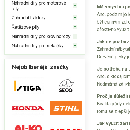
Náhradní díly pro motorové
Má smysl na p
pily
Ano, podzim je i
Zahradní traktory
být cenným zdro
Řetězové pily
efektivně využít
Náhradní díly pro křovinořezy
Jak se postara
Náhradní díly pro sekačky
Zahradní nábytek
Dřevěné prvky j
Nejoblíbenější značky
Je potřeba na 
Ano, s klesající
Nadměrná zálivk
Proč je důleži
Kvalita půdy ovl
tomu se zlepší j
Jak využít září