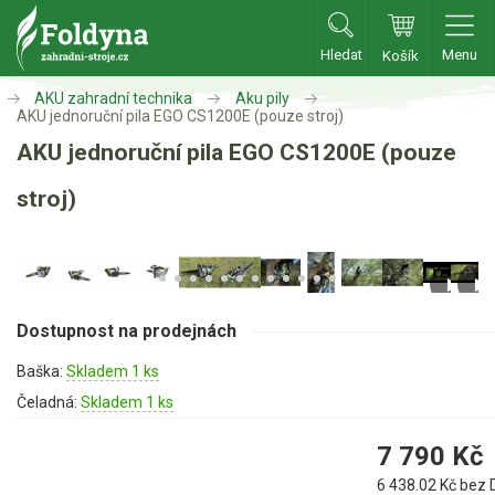
Hledat
Menu
Košík
Zahradní traktory
AKU zahradní technika
Aku pily
AKU jednoruční pila EGO CS1200E (pouze stroj)
AKU jednoruční pila EGO CS1200E (pouze
Zahradní traktory
Zahradní ridery
stroj)
Aku traktory
Příslušenství
Sekačky
Dostupnost na prodejnách
Benzínové sekačky
Baška:
Skladem 1 ks
Čeladná:
Skladem 1 ks
Akumulátorové sekačky
Robotické sekačky
7 790
Kč
Bubnové sekačky
6 438.02
Kč bez 