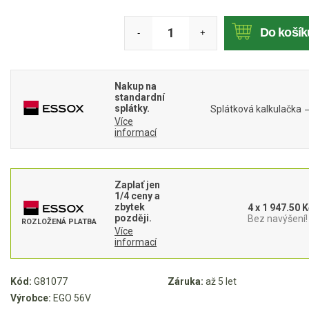
Mulčovače
Do košík
-
+
Křovinořezy a vyžínače
Benzínové křovinořezy a vyžínače
Nakup na
standardní
Aku křovinořezy a vyžínače
splátky.
Splátková kalkulačka
Více
informací
Motorové pily
Benzínové pily
Zaplať jen
1/4 ceny a
Aku pily
zbytek
4 x 1 947.50 K
později.
Bez navýšení!
Elektrické pily
ROZLOŽENÁ PLATBA
Více
Jednoruční pily
informací
Vyvětvovací pily
Kód:
G81077
Záruka:
až 5 let
Výrobce:
EGO 56V
AKU zahradní technika