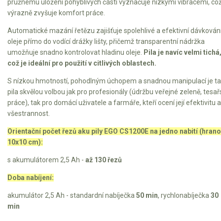
pružnému uložení pohyblivých částí vyznačuje nízkými vibracemi, co
výrazně zvyšuje komfort práce.
Automatické mazání řetězu zajišťuje spolehlivé a efektivní dávkován
oleje přímo do vodící drážky lišty, přičemž transparentní nádržka
umožňuje snadno kontrolovat hladinu oleje.
Pila je navíc velmi tichá
což je ideální pro použití v citlivých oblastech.
S nízkou hmotností, pohodlným úchopem a snadnou manipulací je ta
pila skvělou volbou jak pro profesionály (údržbu veřejné zeleně, tesa
práce), tak pro domácí uživatele a farmáře, kteří ocení její efektivitu a
všestrannost.
Orientační počet řezů aku pily EGO CS1200E na jedno nabití (hrano
10x10 cm):
s akumulátorem 2,5 Ah -
až 130 řezů
Doba nabíjení:
akumulátor 2,5 Ah - standardní nabíječka
50 min
, rychlonabíječka
30
min