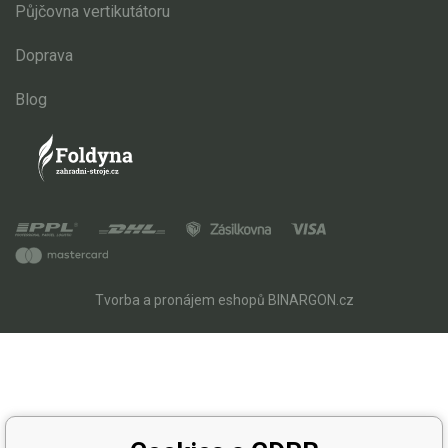
Půjčovna vertikutátoru
Doprava
Blog
Tvorba a pronájem eshopů
BINARGON.cz