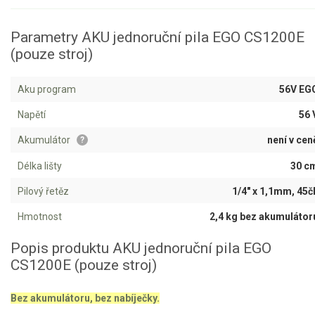
Parametry AKU jednoruční pila EGO CS1200E
Aku křovinořezy a vyžínače
(pouze stroj)
Aku pily
Aku pily STIHL
Aku program
56V EG
Aku pily EGO
Napětí
56 
Aku sekačky
Akumulátor
není v cen
?
Aku STIHL
Délka lišty
30 c
Aku AL-KO
Pilový řetěz
1/4" x 1,1mm, 45čl
Štípačka na dřevo
Hmotnost
2,4 kg bez akumulátor
VARI
Popis produktu AKU jednoruční pila EGO
CS1200E (pouze stroj)
VARI malotraktory
Bez akumulátoru, bez nabíječky.
VARI multifunkční nosiče