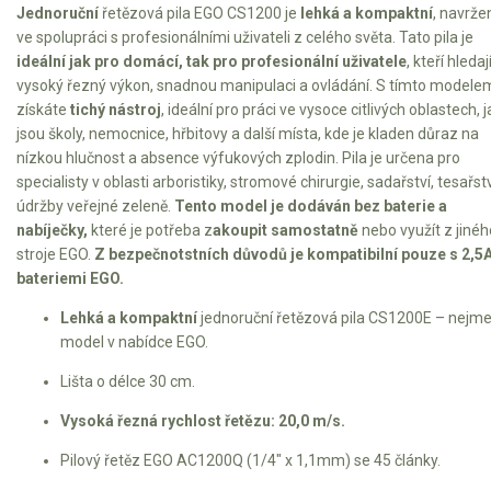
Jednoruční
řetězová pila EGO CS1200 je
lehká a kompaktní
, navrže
Sněhové frézy
ve spolupráci s profesionálními uživateli z celého světa. Tato pila je
ideální jak pro domácí, tak pro profesionální uživatele
, kteří hledaj
Vertikutátory
vysoký řezný výkon, snadnou manipulaci a ovládání. S tímto modele
získáte
tichý nástroj
, ideální pro práci ve vysoce citlivých oblastech, 
Kultivátory
jsou školy, nemocnice, hřbitovy a další místa, kde je kladen důraz na
nízkou hlučnost a absence výfukových zplodin. Pila je určena pro
Nůžky na živý plot
specialisty v oblasti arboristiky, stromové chirurgie, sadařství, tesařstv
údržby veřejné zeleně.
Tento model je dodáván bez baterie a
Vysavače a foukače
nabíječky,
které je potřeba z
akoupit samostatně
nebo využít z jinéh
stroje EGO.
Z bezpečnotstních důvodů je kompatibilní pouze s 2,5
Elektrocentrály
bateriemi EGO.
Lehká a kompaktní
jednoruční řetězová pila CS1200E – nejme
Štěpkovače a drtiče
model v nabídce EGO.
Elektrické skútry
Lišta o délce 30 cm.
Vysoká řezná rychlost řetězu: 20,0 m/s.
Elektrické tříkolky
Pilový řetěz EGO AC1200Q (1/4" x 1,1mm) se 45 články.
Elektrické tříkolky pro seniory