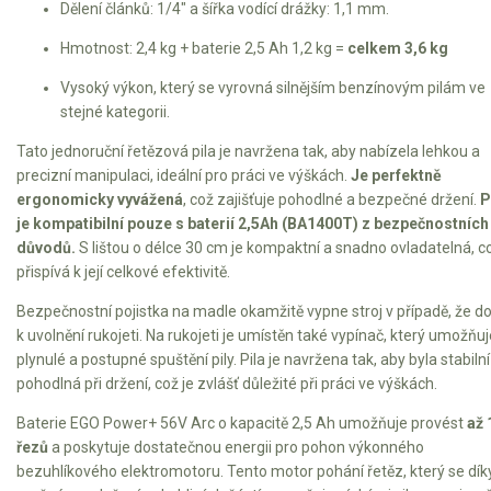
Dělení článků: 1/4" a šířka vodící drážky: 1,1 mm.
Elektrické tříkolky pracovní
Hmotnost: 2,4 kg + baterie 2,5 Ah 1,2 kg =
celkem 3,6 kg
Elektrické čtyřkolky
Vysoký výkon, který se vyrovná silnějším benzínovým pilám ve
stejné kategorii.
Náhradní díly
Tato jednoruční řetězová pila je navržena tak, aby nabízela lehkou a
precizní manipulaci, ideální pro práci ve výškách.
Je perfektně
Náhradní díly pro motorové pily
ergonomicky vyvážená
, což zajišťuje pohodlné a bezpečné držení.
P
je kompatibilní pouze s baterií 2,5Ah (BA1400T) z bezpečnostních
Zahradní traktory
důvodů.
S lištou o délce 30 cm je kompaktní a snadno ovladatelná, c
Řetězové pily
přispívá k její celkové efektivitě.
Náhradní díly pro křovinořezy
Bezpečnostní pojistka na madle okamžitě vypne stroj v případě, že d
Náhradní díly pro sekačky
k uvolnění rukojeti. Na rukojeti je umístěn také vypínač, který umožňuj
plynulé a postupné spuštění pily. Pila je navržena tak, aby byla stabilní
pohodlná při držení, což je zvlášť důležité při práci ve výškách.
Baterie EGO Power+ 56V Arc o kapacitě 2,5 Ah umožňuje provést
až 
řezů
a poskytuje dostatečnou energii pro pohon výkonného
bezuhlíkového elektromotoru. Tento motor pohání řetěz, který se dík