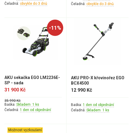
Čeladná:
obvykle do 3 dnů
Čeladná:
obvykle do 3 dnů
-11%
AKU sekačka EGO LM2236E-
AKU PRO-X křovinořez EGO
SP - sada
BCX4500
31 900 Kč
12 990 Kč
35 990 Kč
Baška:
Skladem 1 ks
Baška:
1 den od objednání
Čeladná:
1 den od objednání
Čeladná:
Skladem 1 ks
Možnost vyzkoušení