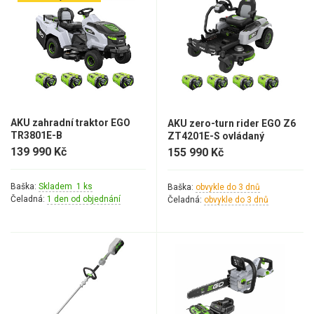
Vertikutátory
Kultivátory
Nůžky na živý plot
Vysavače a foukače
AKU zahradní traktor EGO
AKU zero-turn rider EGO Z6
Elektrocentrály
TR3801E-B
ZT4201E-S ovládaný
volantem
139 990 Kč
155 990 Kč
Štěpkovače a drtiče
Baška:
Skladem 1 ks
Baška:
obvykle do 3 dnů
Elektrické skútry
Čeladná:
1 den od objednání
Čeladná:
obvykle do 3 dnů
Elektrické tříkolky
Elektrické tříkolky pro seniory
Elektrické tříkolky pracovní