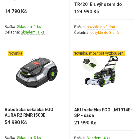
TR4201E s výhozem do
strany
14 790 Kč
124 990 Kč
Baška:
Skladem 1 ks
Baška:
obvykle do 3 dnů
Čeladná:
Skladem 1 ks
Čeladná:
obvykle do 3 dnů
Novinka
Novinka, možnost vyzkoušení
Robotická sekačka EGO
AKU sekačka EGO LM1914E-
AURA R2 RMR1500E
SP - sada
54 990 Kč
21 990 Kč
Baška:
Skladem 3 ks
Baška:
Skladem 4 ks