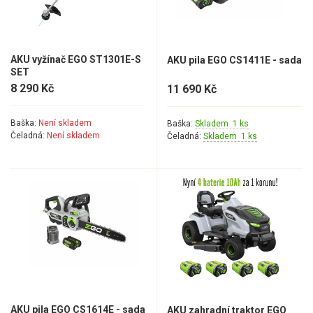
Elektrické čtyřkolky
Náhradní díly
AKU vyžínač EGO ST1301E-S
AKU pila EGO CS1411E - sada
SET
Náhradní díly pro motorové pily
8 290 Kč
11 690 Kč
Zahradní traktory
Řetězové pily
Baška:
Není skladem
Baška:
Skladem 1 ks
Čeladná:
Není skladem
Čeladná:
Skladem 1 ks
Náhradní díly pro křovinořezy
Náhradní díly pro sekačky
AKU pila EGO CS1614E - sada
AKU zahradní traktor EGO