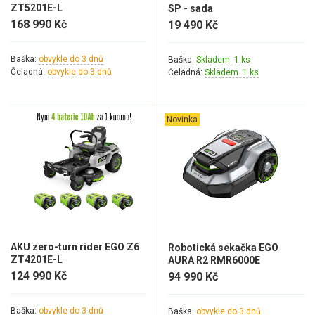
ZT5201E-L
SP - sada
168 990 Kč
19 490 Kč
Baška:
obvykle do 3 dnů
Baška:
Skladem 1 ks
Čeladná:
obvykle do 3 dnů
Čeladná:
Skladem 1 ks
Novinka
AKU zero-turn rider EGO Z6
Robotická sekačka EGO
ZT4201E-L
AURA R2 RMR6000E
124 990 Kč
94 990 Kč
Baška:
obvykle do 3 dnů
Baška:
obvykle do 3 dnů