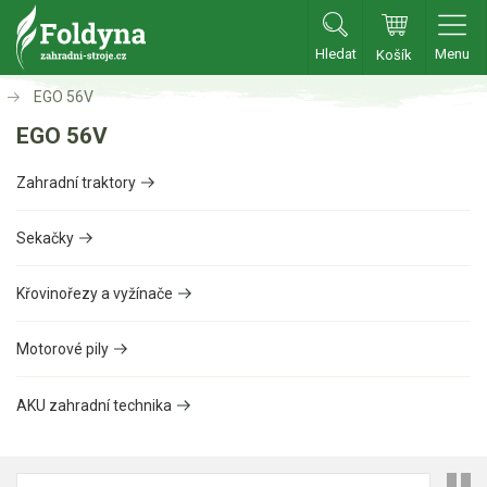
Hledat
Menu
Košík
EGO 56V
Zahradní traktory
EGO 56V
Zahradní traktory
Zahradní traktory
Zahradní ridery
Aku traktory
Sekačky
Příslušenství
Křovinořezy a vyžínače
Sekačky
Motorové pily
Benzínové sekačky
AKU zahradní technika
Akumulátorové sekačky
Robotické sekačky
Bubnové sekačky