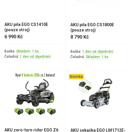
AKU pila EGO CS1410E
AKU pila EGO CS1800E
(pouze stroj)
(pouze stroj)
6 990 Kč
8 790 Kč
Baška:
Skladem 1 ks
Baška:
1 den od objednání
Čeladná:
1 den od objednání
Čeladná:
Skladem 1 ks
Novinka
AKU zero-turn rider EGO Z6
AKU sekačka EGO LM1712E-