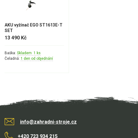
AKU vyžínač EGO ST1613E-T
SET
13 490 Kč
Baška:
Skladem 1 ks
Čeladná:
1 den od objednání
info@zahradni-stroje.cz
+420 723 934 215