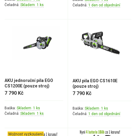
AKU zahradní technika
Čeladná:
Skladem 1 ks
Čeladná:
1 den od objednání
Aku křovinořezy a vyžínače
Aku pily
Aku sekačky
Aku STIHL
Aku AL-KO
Štípačka na dřevo
AKU jednoruční pila EGO
AKU pila EGO CS1610E
VARI
CS1200E (pouze stroj)
(pouze stroj)
7 790 Kč
7 790 Kč
VARI malotraktory
Baška:
Skladem 1 ks
VARI multifunkční nosiče
Baška:
Skladem 1 ks
Čeladná:
Skladem 1 ks
Čeladná:
1 den od objednání
Sněhové frézy
Možnost vyzkoušení