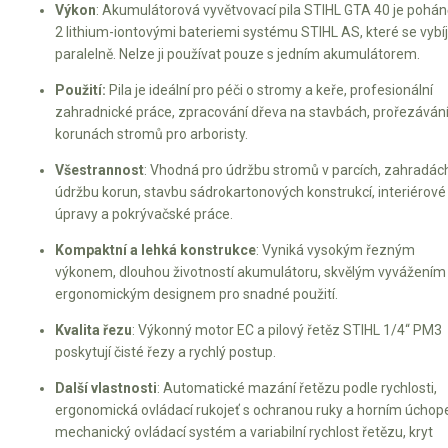
Vertikutátory
Výkon
: Akumulátorová vyvětvovací pila STIHL GTA 40 je pohá
2 lithium-iontovými bateriemi systému STIHL AS, které se vybíj
Kultivátory
paralelně. Nelze ji používat pouze s jedním akumulátorem.
Použití:
Pila je ideální pro péči o stromy a keře, profesionální
Nůžky na živý plot
zahradnické práce, zpracování dřeva na stavbách, prořezávání
korunách stromů pro arboristy.
Vysavače a foukače
Všestrannost
: Vhodná pro údržbu stromů v parcích, zahradác
Elektrocentrály
údržbu korun, stavbu sádrokartonových konstrukcí, interiérové
úpravy a pokrývačské práce.
Štěpkovače a drtiče
Kompaktní a lehká konstrukce
: Vyniká vysokým řezným
výkonem, dlouhou životností akumulátoru, skvělým vyvážením
Elektrické skútry
ergonomickým designem pro snadné použití.
Elektrické tříkolky
Kvalita řezu
: Výkonný motor EC a pilový řetěz STIHL 1/4“ PM3
poskytují čisté řezy a rychlý postup.
Elektrické tříkolky pro seniory
Další vlastnosti
: Automatické mazání řetězu podle rychlosti,
Elektrické tříkolky pracovní
ergonomická ovládací rukojeť s ochranou ruky a horním úcho
mechanický ovládací systém a variabilní rychlost řetězu, kryt