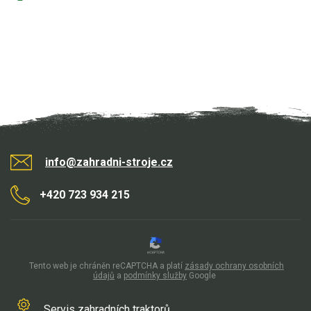
info@zahradni-stroje.cz
+420 723 934 215
Tento web je chráněn reCAPTCHA a platí
zásady ochrany osobních
údajů
a
podmínky služby
Google
Servis zahradních traktorů