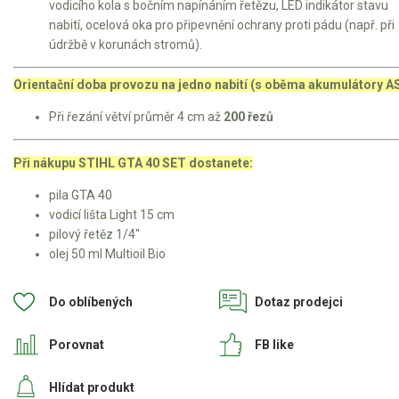
vodicího kola s bočním napínáním řetězu, LED indikátor stavu
Elektrické čtyřkolky
nabití, ocelová oka pro připevnění ochrany proti pádu (např. při
údržbě v korunách stromů).
Náhradní díly
Orientační doba provozu na jedno nabití (s oběma akumulátory A
Náhradní díly pro motorové pily
Při řezání větví průměr 4 cm až
200 řezů
Zahradní traktory
Řetězové pily
Při nákupu STIHL GTA 40 SET dostanete:
Náhradní díly pro křovinořezy
pila GTA 40
Náhradní díly pro sekačky
vodicí lišta Light 15 cm
pilový řetěz 1/4"
olej 50 ml Multioil Bio
Do oblíbených
Dotaz prodejci
Porovnat
FB like
Hlídat produkt