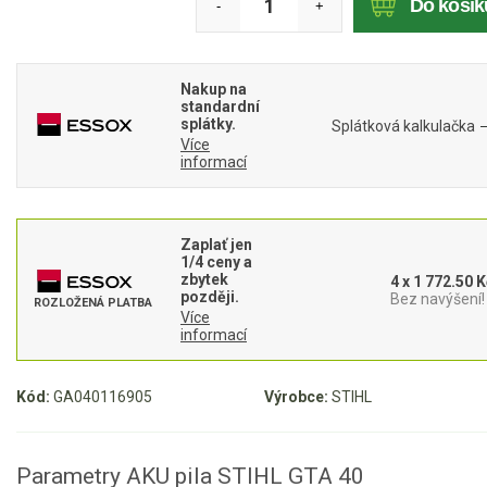
Do košík
-
+
Mulčovače
Křovinořezy a vyžínače
Nakup na
standardní
splátky.
Splátková kalkulačka
Benzínové křovinořezy a vyžínače
Více
informací
Aku křovinořezy a vyžínače
Motorové pily
Zaplať jen
1/4 ceny a
zbytek
4 x 1 772.50 K
Benzínové pily
později.
Bez navýšení!
ROZLOŽENÁ PLATBA
Více
Aku pily
informací
Elektrické pily
Jednoruční pily
Kód:
GA040116905
Výrobce:
STIHL
Vyvětvovací pily
Parametry AKU pila STIHL GTA 40