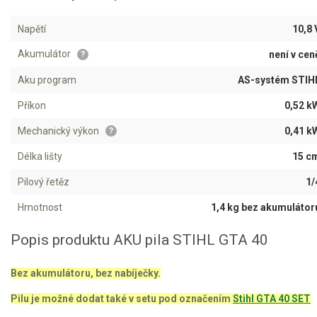
AKU zahradní technika
Napětí
10,8 
Aku křovinořezy a vyžínače
Akumulátor
není v cen
?
Aku pily
Aku program
AS-systém STIH
Aku sekačky
Aku STIHL
Příkon
0,52 k
Aku AL-KO
Mechanický výkon
0,41 k
?
Délka lišty
15 c
Štípačka na dřevo
Pilový řetěz
1/
VARI
Hmotnost
1,4 kg bez akumulátor
VARI malotraktory
Popis produktu AKU pila STIHL GTA 40
VARI multifunkční nosiče
Bez akumulátoru, bez nabíječky.
Sněhové frézy
Pilu je možné dodat také v setu pod označením
Stihl GTA 40 SET