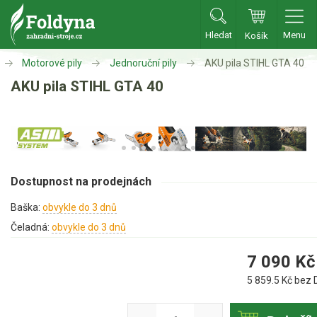
Hledat
Menu
Košík
Zahradní traktory
Motorové pily
Jednoruční pily
AKU pila STIHL GTA 40
AKU pila STIHL GTA 40
Zahradní traktory
Zahradní ridery
Aku traktory
Příslušenství
Dostupnost na prodejnách
Sekačky
Baška:
obvykle do 3 dnů
Čeladná:
obvykle do 3 dnů
Benzínové sekačky
7 090
Kč
Akumulátorové sekačky
5 859.5
Kč bez 
Robotické sekačky
Bubnové sekačky