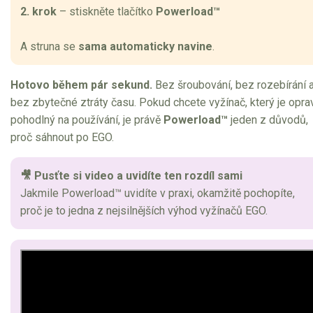
2. krok
– stiskněte tlačítko
Powerload™
A struna se
sama automaticky navine
.
Hotovo během pár sekund.
Bez šroubování, bez rozebírání 
bez zbytečné ztráty času. Pokud chcete vyžínač, který je opra
pohodlný na používání, je právě
Powerload™
jeden z důvodů,
proč sáhnout po EGO.
🎥 Pusťte si video a uvidíte ten rozdíl sami
Jakmile Powerload™ uvidíte v praxi, okamžitě pochopíte,
proč je to jedna z nejsilnějších výhod vyžínačů EGO.