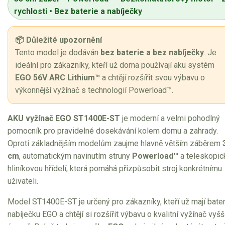
Vertikutátory
rychlosti • Bez baterie a nabíječky
Kultivátory
📦 Důležité upozornění
Nůžky na živý plot
Tento model je dodáván
bez baterie a bez nabíječky
. Je
ideální pro zákazníky, kteří už doma používají aku systém
Vysavače a foukače
EGO 56V ARC Lithium™
a chtějí rozšířit svou výbavu o
výkonnější vyžínač s technologií Powerload™.
Elektrocentrály
Štěpkovače a drtiče
AKU vyžínač EGO ST1400E-ST
je moderní a velmi pohodlný
pomocník pro pravidelné dosekávání kolem domu a zahrady.
Elektrické skútry
Oproti základnějším modelům zaujme hlavně větším záběrem
cm
, automatickým navinutím struny
Powerload™
a teleskopic
Elektrické tříkolky
hliníkovou hřídelí, která pomáhá přizpůsobit stroj konkrétnímu
uživateli.
Elektrické tříkolky pro seniory
Model ST1400E-ST je určený pro zákazníky, kteří už mají bater
Elektrické tříkolky pracovní
nabíječku EGO a chtějí si rozšířit výbavu o kvalitní vyžínač vyšš