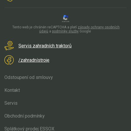
Tento web je chráněn reCAPTCHA a platí
zásady ochrany osobních
údajů
a
podmínky služby
Google
Servis zahradních traktorů
/zahradnístroje
Odstoupení od smlouvy
Kontakt
Servis
Obchodní podmínky
Splátkový prodej ESSOX