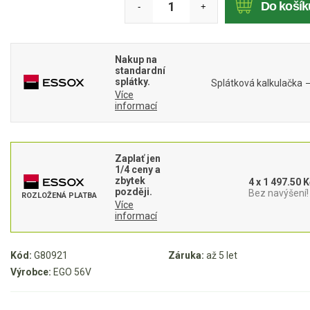
Do košík
-
+
Mulčovače
Křovinořezy a vyžínače
Nakup na
standardní
splátky.
Splátková kalkulačka
Benzínové křovinořezy a vyžínače
Více
informací
Aku křovinořezy a vyžínače
Motorové pily
Zaplať jen
1/4 ceny a
zbytek
4 x 1 497.50 K
Benzínové pily
později.
Bez navýšení!
ROZLOŽENÁ PLATBA
Více
Aku pily
informací
Elektrické pily
Jednoruční pily
Kód:
G80921
Záruka:
až 5 let
Výrobce:
EGO 56V
Vyvětvovací pily