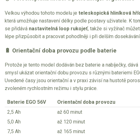
Velkou výhodou tohoto modelu je
teleskopická hliníková hří
která umožňuje nastavení délky podle postavy uživatele. K to
se přidává
nastavitelná loop rukojeť
, takže si vyžínač může
lépe přizpůsobit a pracovat pohodlněji i při delším dosekávání
🔋 Orientační doba provozu podle baterie
Protože je tento model dodáván bez baterie a nabíječky, dává
smysl ukázat orientační dobu provozu s různými bateriemi EG
Uvedené časy jsou orientační a v praxi závisí na hustotě poros
zvoleném rychlostním režimu i stylu práce.
Baterie EGO 56V
Orientační doba provozu
2,5 Ah
až 60 minut
5,0 Ah
až 120 minut
7,5 Ah
až 165 minut