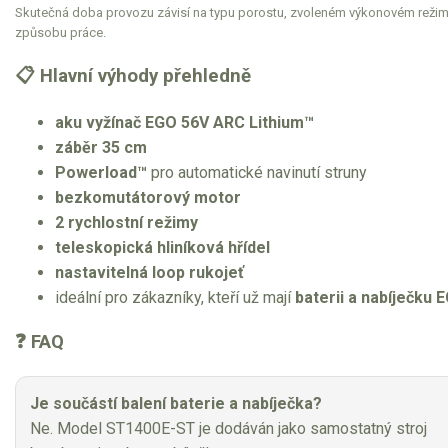
Skutečná doba provozu závisí na typu porostu, zvoleném výkonovém režim
způsobu práce.
📋 Hlavní výhody přehledně
aku vyžínač EGO 56V ARC Lithium™
záběr 35 cm
Powerload™
pro automatické navinutí struny
bezkomutátorový motor
2 rychlostní režimy
teleskopická hliníková hřídel
nastavitelná loop rukojeť
ideální pro zákazníky, kteří už mají
baterii a nabíječku 
❓ FAQ
Je součástí balení baterie a nabíječka?
Ne. Model ST1400E-ST je dodáván jako samostatný stroj