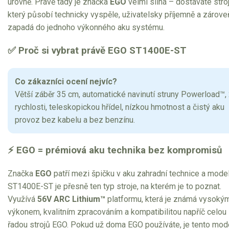
úrovně. Právě tady je značka
EGO
velmi silná – dostáváte stroj
Elektrické čtyřkolky
který působí technicky vyspěle, uživatelsky příjemně a zárove
zapadá do jednoho výkonného aku systému.
Náhradní díly
✅ Proč si vybrat právě EGO ST1400E-ST
Náhradní díly pro motorové pily
Zahradní traktory
Co zákazníci ocení nejvíc?
Řetězové pily
Větší záběr 35 cm, automatické navinutí struny Powerload™,
Náhradní díly pro křovinořezy
rychlosti, teleskopickou hřídel, nízkou hmotnost a čistý aku
provoz bez kabelu a bez benzínu.
Náhradní díly pro sekačky
⚡ EGO = prémiová aku technika bez kompromisů
Značka
EGO
patří mezi špičku v aku zahradní technice a mode
ST1400E-ST je přesně ten typ stroje, na kterém je to poznat.
Využívá
56V ARC Lithium™
platformu, která je známá vysoký
výkonem, kvalitním zpracováním a kompatibilitou napříč celou
řadou strojů EGO. Pokud už doma EGO používáte, je tento mod