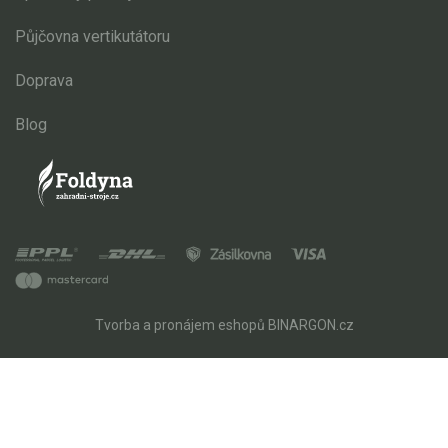
Půjčovna vertikutátoru
Doprava
Blog
Tvorba a pronájem eshopů
BINARGON.cz