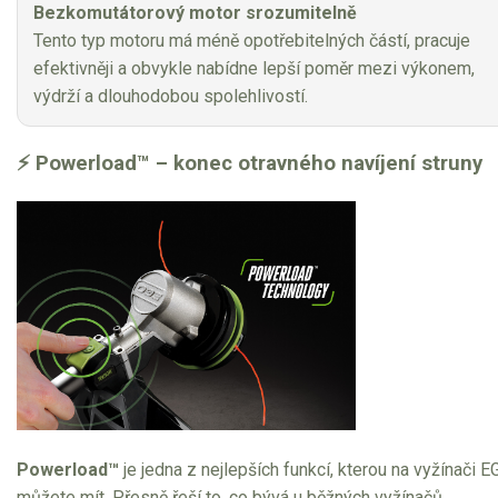
Bezkomutátorový motor srozumitelně
Tento typ motoru má méně opotřebitelných částí, pracuje
efektivněji a obvykle nabídne lepší poměr mezi výkonem,
výdrží a dlouhodobou spolehlivostí.
⚡ Powerload™ – konec otravného navíjení struny
Powerload™
je jedna z nejlepších funkcí, kterou na vyžínači 
můžete mít. Přesně řeší to, co bývá u běžných vyžínačů