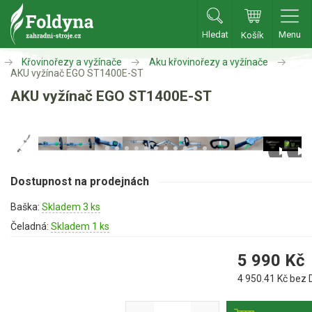
Hledat
Menu
Košík
Zahradní traktory
Křovinořezy a vyžínače
Aku křovinořezy a vyžínače
AKU vyžínač EGO ST1400E-ST
AKU vyžínač EGO ST1400E-ST
Zahradní traktory
Zahradní ridery
Aku traktory
Příslušenství
Dostupnost na prodejnách
Sekačky
Baška:
Skladem 3 ks
Čeladná:
Skladem 1 ks
Benzínové sekačky
Akumulátorové sekačky
5 990
Kč
Robotické sekačky
4 950.41
Kč bez 
Bubnové sekačky