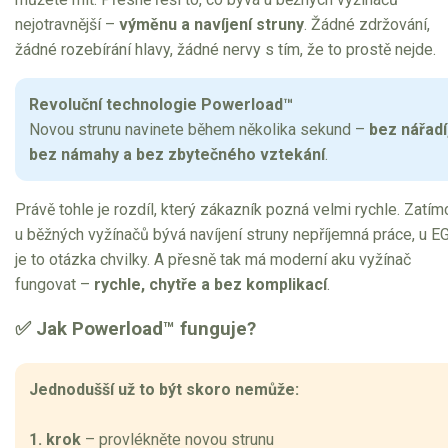
nejotravnější –
výměnu a navíjení struny
. Žádné zdržování,
žádné rozebírání hlavy, žádné nervy s tím, že to prostě nejde.
Revoluční technologie Powerload™
Novou strunu navinete během několika sekund –
bez nářadí
bez námahy a bez zbytečného vztekání
.
Právě tohle je rozdíl, který zákazník pozná velmi rychle. Zatím
u běžných vyžínačů bývá navíjení struny nepříjemná práce, u E
je to otázka chvilky. A přesně tak má moderní aku vyžínač
fungovat –
rychle, chytře a bez komplikací
.
✅ Jak Powerload™ funguje?
Jednodušší už to být skoro nemůže:
1. krok
– provlékněte novou strunu