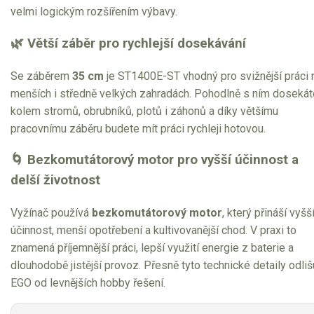
velmi logickým rozšířením výbavy.
🌿 Větší záběr pro rychlejší dosekávání
Se záběrem
35 cm
je ST1400E-ST vhodný pro svižnější práci 
menších i středně velkých zahradách. Pohodlně s ním dosekát
kolem stromů, obrubníků, plotů i záhonů a díky většímu
pracovnímu záběru budete mít práci rychleji hotovou.
🌀 Bezkomutátorový motor pro vyšší účinnost a
delší životnost
Vyžínač používá
bezkomutátorový motor
, který přináší vyšš
účinnost, menší opotřebení a kultivovanější chod. V praxi to
znamená příjemnější práci, lepší využití energie z baterie a
dlouhodobě jistější provoz. Přesně tyto technické detaily odlišu
EGO od levnějších hobby řešení.