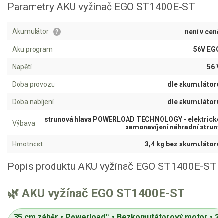
AKU zahradní technika
Parametry AKU vyžínač EGO ST1400E-ST
Aku křovinořezy a vyžínače
Akumulátor
není v cen
?
Aku pily
Aku program
56V EG
Aku sekačky
Napětí
56 
Aku STIHL
Doba provozu
dle akumulátor
Aku AL-KO
Doba nabíjení
dle akumulátor
Štípačka na dřevo
strunová hlava POWERLOAD TECHNOLOGY - elektrick
Výbava
samonavíjení náhradní strun
VARI
Hmotnost
3,4 kg bez akumulátor
VARI malotraktory
Popis produktu AKU vyžínač EGO ST1400E-ST
VARI multifunkční nosiče
🌿 AKU vyžínač EGO ST1400E-ST
Sněhové frézy
35 cm záběr • Powerload™ • Bezkomutátorový motor • 