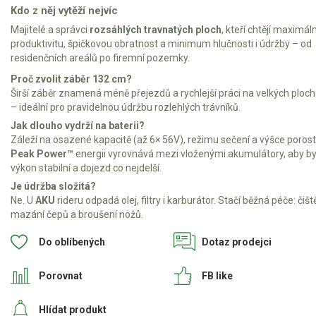
Kdo z něj vytěží nejvíc
Majitelé a správci
rozsáhlých travnatých ploch
, kteří chtějí maximáln
produktivitu, špičkovou obratnost a minimum hlučnosti i údržby – od
residenčních areálů po firemní pozemky.
Proč zvolit záběr 132 cm?
Širší záběr znamená méně přejezdů a rychlejší práci na velkých ploc
– ideální pro pravidelnou údržbu rozlehlých trávníků.
Jak dlouho vydrží na baterii?
Záleží na osazené kapacitě (až 6× 56V), režimu sečení a výšce porost
Peak Power™
energii vyrovnává mezi vloženými akumulátory, aby by
výkon stabilní a dojezd co nejdelší.
Je údržba složitá?
Ne. U
AKU
rideru odpadá olej, filtry i karburátor. Stačí běžná péče: čiště
mazání čepů a broušení nožů.
Do oblíbených
Dotaz prodejci
Porovnat
FB like
Hlídat produkt