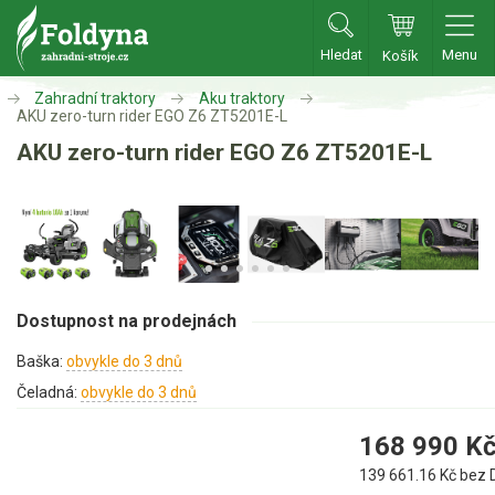
Hledat
Menu
Košík
Zahradní traktory
Aku traktory
Zahradní traktory
AKU zero-turn rider EGO Z6 ZT5201E-L
AKU zero-turn rider EGO Z6 ZT5201E-L
Zahradní traktory
Zahradní ridery
Aku traktory
Příslušenství
Dostupnost na prodejnách
Sekačky
Baška:
obvykle do 3 dnů
Benzínové sekačky
Čeladná:
obvykle do 3 dnů
Akumulátorové sekačky
168 990
K
Robotické sekačky
139 661.16
Kč bez 
Bubnové sekačky