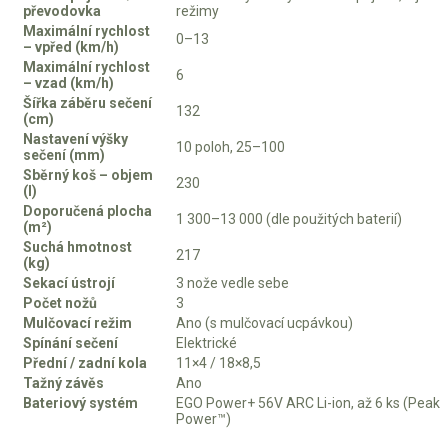
AKU zahradní technika
převodovka
režimy
Maximální rychlost
0–13
– vpřed (km/h)
Aku křovinořezy a vyžínače
Maximální rychlost
6
Aku pily
– vzad (km/h)
Šířka záběru sečení
132
Aku sekačky
(cm)
Nastavení výšky
Aku STIHL
10 poloh, 25–100
sečení (mm)
Sběrný koš – objem
Aku AL-KO
230
(l)
Doporučená plocha
1 300–13 000 (dle použitých baterií)
(m²)
Štípačka na dřevo
Suchá hmotnost
217
(kg)
VARI
Sekací ústrojí
3 nože vedle sebe
Počet nožů
3
Mulčovací režim
Ano (s mulčovací ucpávkou)
VARI malotraktory
Spínání sečení
Elektrické
VARI multifunkční nosiče
Přední / zadní kola
11×4 / 18×8,5
Tažný závěs
Ano
Bateriový systém
EGO Power+ 56V ARC Li-ion, až 6 ks (Peak
Sněhové frézy
Power™)