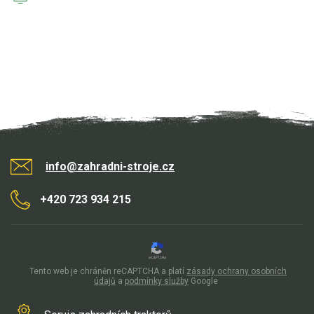
info@zahradni-stroje.cz
+420 723 934 215
Tento web je chráněn reCAPTCHA a platí
zásady ochrany osobních
údajů
a
podmínky služby
Google