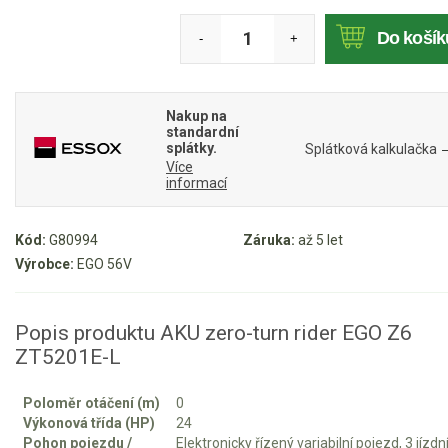
Mulčovače
Do košík
-
+
Křovinořezy a vyžínače
Nakup na
Benzínové křovinořezy a vyžínače
standardní
splátky.
Splátková kalkulačka
Aku křovinořezy a vyžínače
Více
informací
Motorové pily
Kód:
G80994
Záruka:
až 5 let
Výrobce:
EGO 56V
Benzínové pily
Aku pily
Popis produktu AKU zero-turn rider EGO Z6
Elektrické pily
ZT5201E-L
Jednoruční pily
Vyvětvovací pily
Poloměr otáčení (m)
0
Výkonová třída (HP)
24
Pohon pojezdu /
Elektronicky řízený variabilní pojezd, 3 jízdn