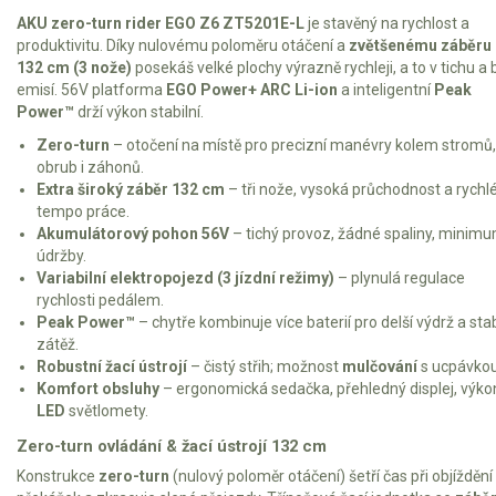
Vertikutátory
AKU zero-turn rider EGO Z6 ZT5201E-L
je stavěný na rychlost a
produktivitu. Díky nulovému poloměru otáčení a
zvětšenému záběru
Kultivátory
132 cm (3 nože)
posekáš velké plochy výrazně rychleji, a to v tichu a
emisí. 56V platforma
EGO Power+ ARC Li-ion
a inteligentní
Peak
Nůžky na živý plot
Power™
drží výkon stabilní.
Zero-turn
– otočení na místě pro precizní manévry kolem stromů,
Vysavače a foukače
obrub i záhonů.
Extra široký záběr 132 cm
– tři nože, vysoká průchodnost a rychl
Elektrocentrály
tempo práce.
Akumulátorový pohon 56V
– tichý provoz, žádné spaliny, minim
Štěpkovače a drtiče
údržby.
Variabilní elektropojezd (3 jízdní režimy)
– plynulá regulace
rychlosti pedálem.
Elektrické skútry
Peak Power™
– chytře kombinuje více baterií pro delší výdrž a stab
zátěž.
Elektrické tříkolky
Robustní žací ústrojí
– čistý střih; možnost
mulčování
s ucpávkou
Komfort obsluhy
– ergonomická sedačka, přehledný displej, výk
LED
světlomety.
Elektrické tříkolky pro seniory
Zero-turn ovládání & žací ústrojí 132 cm
Elektrické tříkolky pracovní
Konstrukce
zero-turn
(nulový poloměr otáčení) šetří čas při objíždění