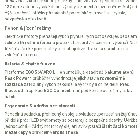
překážek a zkracuje slepé přejezdy. Třínožová žací jednotka se
zábě
Elektrické čtyřkolky
132 cm
zvládne vysoké denní výkony a zanechá rovnoměrný, čistý stř
Výšku sečení i otáčky přizpůsobíš podmínkám trávníku – rychle,
Náhradní díly
bezpečně a efektivně.
Pohon & jízdní režimy
Náhradní díly pro motorové pily
Elektrické motory přenášejí výkon plynule, rychlost dávkuješ pedálem
volíš ze
tří režimů
(přesná práce / standard / maximum výkonu). Níz
Zahradní traktory
těžiště a široké pneumatiky pomáhají držet
trakci a stabilitu
i na
Řetězové pily
zvlněném terénu.
Náhradní díly pro křovinořezy
Baterie & chytré funkce
Náhradní díly pro sekačky
Platforma
EGO 56V ARC Li-ion
umožňuje osadit až
6 akumulátorů
.
Peak Power™
průběžně vyhodnocuje jejich stav a
rovnoměrně
rozkládá zátěž
, aby výkon nekolísal a výdrž byla co nejdelší. Přes
Bluetooth
a aplikaci
EGO Connect
máš pod kontrolou režimy i stav
nabití.
Ergonomie & údržba bez starostí
Pohodlná sedačka, přehledný displej a ovladače „po ruce“ snižují úna
při delší práci. LED světlomety se postarají o bezpečné dosvity. Údržba
jednoduchá – žádný motorový olej ani svíčky; stačí
čistit žací komor
mazat čepy
a pravidelně
brousit nože
.