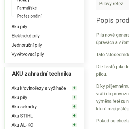
Hobby
Pilový řetěz
Farmářské
Profesionální
Popis pro
Aku pily
Pila nové gener
Elektrické pily
úpravách a v ře
Jednoruční pily
Vyvětvovací pily
Tato "stosedmde
Dle testů pila d
AKU zahradní technika
pilou.
Díky příjemnému
Aku křovinořezy a vyžínače
vrátí do provoz
Aku pily
výměna řetězu ne
Aku sekačky
které mají ještě 
Aku STIHL
Pokud se chcete 
Aku AL-KO