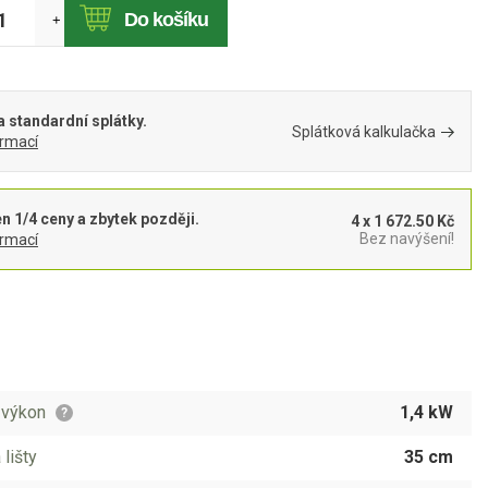
Do košíku
+
 standardní splátky.
Splátková kalkulačka
ormací
en 1/4 ceny a zbytek později.
4 x 1 672.50 Kč
Bez navýšení!
ormací
 výkon
1,4 kW
?
 lišty
35 cm