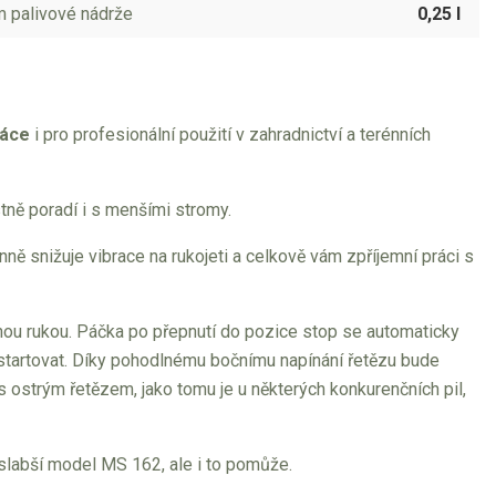
 palivové nádrže
0,25 l
ráce
i pro profesionální použití v zahradnictví a terénních
stně poradí i s menšími stromy.
nně snižuje vibrace na rukojeti a celkově vám zpříjemní práci s
ou rukou. Páčka po přepnutí do pozice stop se automaticky
astartovat. Díky pohodlnému bočnímu napínání řetězu bude
 ostrým řetězem, jako tomu je u některých konkurenčních pil,
a slabší model MS 162, ale i to pomůže.