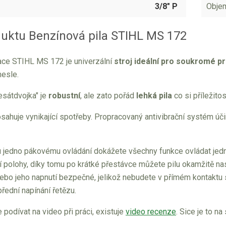
3/8" P
Objem
duktu Benzínová pila STIHL MS 172
ace STIHL MS 172 je univerzální
stroj ideální pro soukromé p
mesle.
sátdvojka" je
robustní
, ale zato pořád
lehká pila
co si příležito
osahuje vynikající spotřeby. Propracovaný antivibrační systém úči
 jedno pákovému ovládání dokážete všechny funkce ovládat jedn
ní polohy, díky tomu po krátké přestávce můžete pilu okamžitě n
bo jeho napnutí bezpečné, jelikož nebudete v přímém kontaktu s
přední napínání řetězu.
podívat na video při práci, existuje
video recenze
. Sice je to n