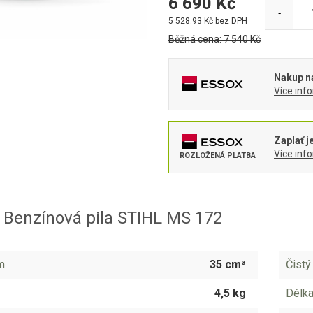
6 690
Kč
-
5 528.93
Kč bez DPH
Běžná cena:
7 540
Kč
Nakup na
Více inf
Zaplať j
Více inf
ROZLOŽENÁ PLATBA
 Benzínová pila STIHL MS 172
m
35 cm³
Čistý
4,5 kg
Délka