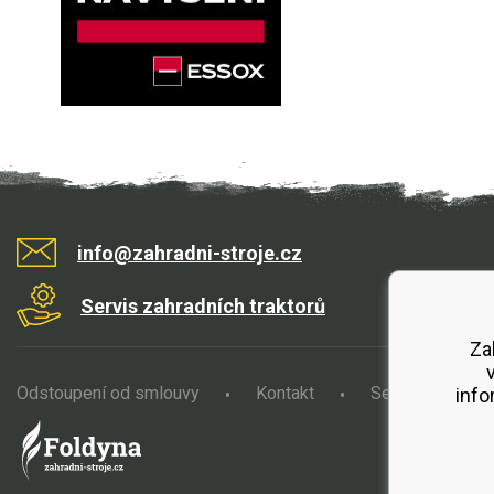
info@zahradni-stroje.cz
Servis zahradních traktorů
Za
Odstoupení od smlouvy
Kontakt
Servis
O
info