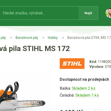
Najít
pily
Benzínové pily
Hobby
Benzínová pila STIHL MS 1
vá pila STIHL MS 172
Kód:
114820
Výrobce:
STI
Dostupnost na prodejnách
Baška:
Skladem 2 ks
Čeladná:
Skladem 1 ks