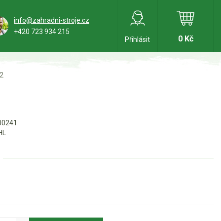
info@zahradni-stroje.cz
+420 723 934 215
0 Kč
Přihlásit
72
00241
HL