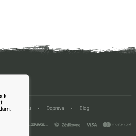
s k
t
a vertikutátoru
Doprava
Blog
klam.