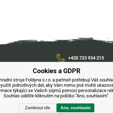
+420 723 934 215
Cookies a GDPR
/zahradnístroje
hradní stroje Foldyna s.r.o. a partneři potřebují Váš souhla
využití jednotlivých dat, aby Vám mimo jiné mohli ukazova
bchodní podmínky
Splátkový prodej ESSOX
Půjčovn
rmace týkající se Vašich zájmů pomocí personalizace re
Souhlas udělíte kliknutím na políčko "Ano, souhlasím".
Zamítnout vše
Ano, souhlasím