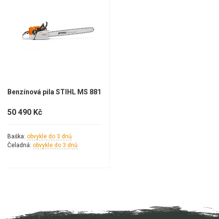
Elektrické tříkolky pro seniory
Elektrické tříkolky pracovní
Elektrické čtyřkolky
Náhradní díly
Benzínová pila STIHL MS 881
Náhradní díly pro motorové pily
50 490 Kč
Zahradní traktory
Řetězové pily
Baška:
obvykle do 3 dnů
Čeladná:
obvykle do 3 dnů
Náhradní díly pro křovinořezy
Náhradní díly pro sekačky