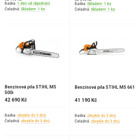
VARI multifunkční nosiče
Baška:
1 den od objednání
Baška:
Skladem 1 ks
Čeladná:
Skladem 1 ks
Čeladná:
Skladem 1 ks
Sněhové frézy
Vertikutátory
Kultivátory
Nůžky na živý plot
Vysavače a foukače
Benzínová pila STIHL MS
Benzínová pila STIHL MS 661
Elektrocentrály
500i
42 690 Kč
41 190 Kč
Štěpkovače a drtiče
Baška:
obvykle do 3 dnů
Baška:
obvykle do 3 dnů
Elektrické skútry
Čeladná:
obvykle do 3 dnů
Čeladná:
obvykle do 3 dnů
Elektrické tříkolky