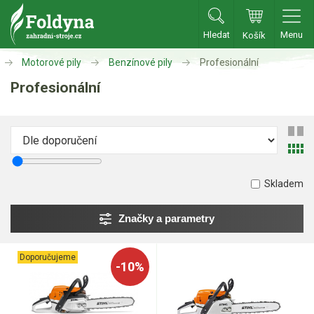
Hledat
Menu
Košík
Zahradní traktory
Motorové pily
Benzínové pily
Profesionální
Profesionální
Zahradní traktory
Zahradní ridery
Aku traktory
Příslušenství
Skladem
Sekačky
Značky a parametry
Benzínové sekačky
Akumulátorové sekačky
Doporučujeme
-10%
Robotické sekačky
Bubnové sekačky