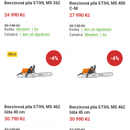
Benzínová pila STIHL MS 362
Benzínová pila STIHL MS 400
Jednoruční pily
C-M
Vyvětvovací pily
24 990 Kč
27 990 Kč
30 740 Kč
30 740 Kč
AKU zahradní technika
Baška:
Skladem 1 ks
Baška:
1 den od objednání
Čeladná:
1 den od objednání
Čeladná:
Skladem 1 ks
Aku křovinořezy a vyžínače
Aku pily
Akce
-4%
-4%
Aku sekačky
Aku STIHL
Aku AL-KO
Štípačka na dřevo
Benzínová pila STIHL MS 462
Benzínová pila STIHL MS 462
VARI
lišta 40 cm
lišta 45 cm
30 790 Kč
30 990 Kč
VARI malotraktory
32 190 Kč
32 390 Kč