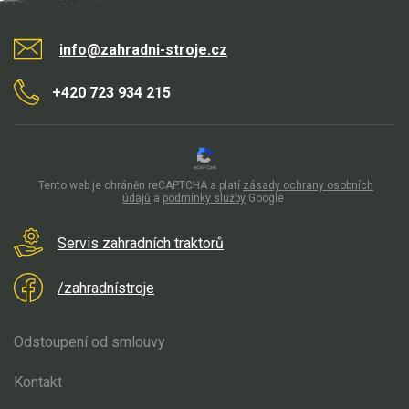
info@zahradni-stroje.cz
+420 723 934 215
Tento web je chráněn reCAPTCHA a platí
zásady ochrany osobních
údajů
a
podmínky služby
Google
Servis zahradních traktorů
/zahradnístroje
Odstoupení od smlouvy
Kontakt