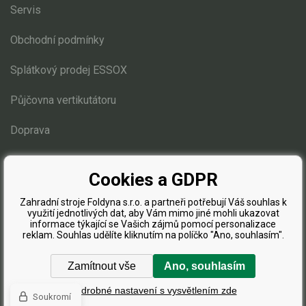
Servis
Obchodní podmínky
Splátkový prodej ESSOX
Půjčovna vertikutátoru
Doprava
Blog
Cookies a GDPR
Zahradní stroje Foldyna s.r.o. a partneři potřebují Váš souhlas k
využití jednotlivých dat, aby Vám mimo jiné mohli ukazovat
informace týkající se Vašich zájmů pomocí personalizace
reklam. Souhlas udělíte kliknutím na políčko "Ano, souhlasím".
Zamítnout vše
Ano, souhlasím
Podrobné nastavení s vysvětlením zde
Soukromí
Tvorba a pronájem eshopů
BINARGON.cz