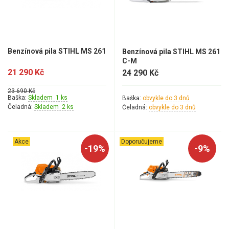
Mulčovače
Křovinořezy a vyžínače
Benzínová pila STIHL MS 261
Benzínová pila STIHL MS 261
Benzínové křovinořezy a vyžínače
C-M
21 290 Kč
24 290 Kč
Aku křovinořezy a vyžínače
23 690 Kč
Baška:
Skladem 1 ks
Baška:
obvykle do 3 dnů
Motorové pily
Čeladná:
Skladem 2 ks
Čeladná:
obvykle do 3 dnů
Benzínové pily
Akce
Doporučujeme
-19%
-9%
Hobby
Farmářské
Profesionální
Aku pily
Elektrické pily