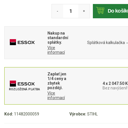
Mulčovače
Do košík
-
+
Křovinořezy a vyžínače
Nakup na
Benzínové křovinořezy a vyžínače
standardní
splátky.
Splátková kalkulačka
Aku křovinořezy a vyžínače
Více
informací
Motorové pily
Zaplať jen
Benzínové pily
1/4 ceny a
zbytek
4 x 2 047.50 K
Hobby
později.
Bez navýšení!
ROZLOŽENÁ PLATBA
Více
Farmářské
informací
Profesionální
Aku pily
Kód:
11482000059
Výrobce:
STIHL
Elektrické pily