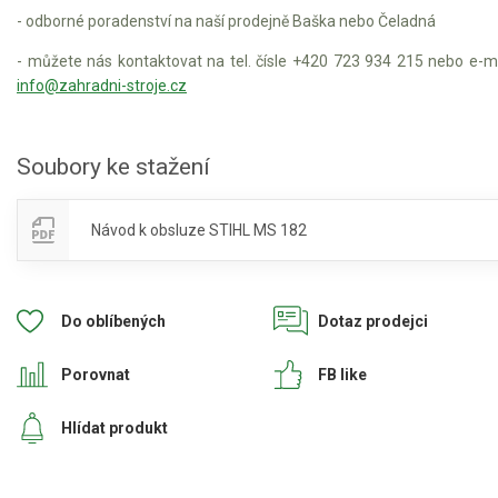
- odborné poradenství na naší prodejně Baška nebo Čeladná
Elektrické tříkolky pro seniory
- můžete nás kontaktovat na tel. čísle +420 723 934 215 nebo e-m
Elektrické tříkolky pracovní
info@zahradni-stroje.cz
Elektrické čtyřkolky
Soubory ke stažení
Náhradní díly
Náhradní díly pro motorové pily
Návod k obsluze STIHL MS 182
Zahradní traktory
Řetězové pily
Do oblíbených
Dotaz prodejci
Náhradní díly pro křovinořezy
Náhradní díly pro sekačky
Porovnat
FB like
Hlídat produkt