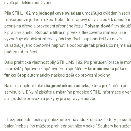
VARI multifunkční nosiče
svalů při delším používání.
Pila STIHL 182 má
jednopákové ovládaní
umožňující ovládaní všech
Sněhové frézy
funkcí pouze jednou rukou. Robustní drápový doraz slouží k umístění 
pevně na dřevo a provedení přesného řezu.
Polyamidové
filtry slouží
Vertikutátory
k práci ve sněhu. Robustní filtrační prvek z fleecového materiálu se
vyznačuje dlouhými intervaly údržby. Rychloupínání řetězu navíc
Kultivátory
usnadňuje jeho opětovné napnutí a podporuje tak práci s co nejmenš
počtem přerušení.
Nůžky na živý plot
Další praktická vlastnost pily STIHL MS 182: Po přerušení práce je mo
okamžitě připraven k opětovnému spuštění –
kombinovaná páka s
Vysavače a foukače
funkcí Stop
automaticky naskočí zpět do provozní polohy.
Elektrocentrály
Na stroji najdete také
diagnostickou zásuvku,
která je užitečná při
servisu pily. Díky ní získáte u místního prodejce STIHL informace o ver
Štěpkovače a drtiče
stroje, době provozu a pokyny pro opravy a údržbu.
Elektrické skútry
- bezpečnostní pokyny naleznete v návodu k obsluze, který je souč
Elektrické tříkolky
balení nebo si ho můžete prohlédnout níže v sekci "Soubory ke stažen