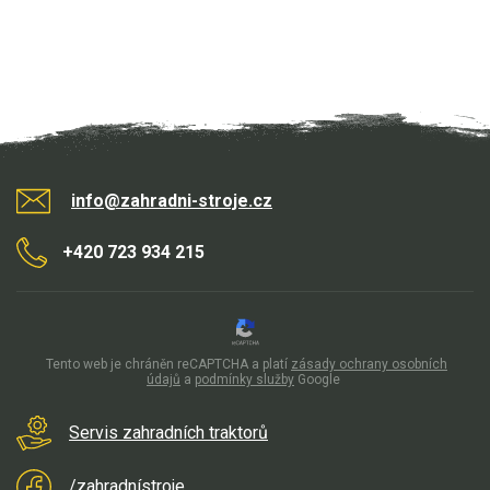
info@zahradni-stroje.cz
+420 723 934 215
Tento web je chráněn reCAPTCHA a platí
zásady ochrany osobních
údajů
a
podmínky služby
Google
Servis zahradních traktorů
/zahradnístroje