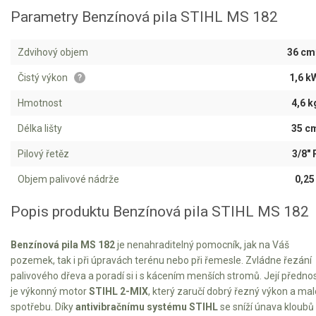
Jednoruční pily
Parametry Benzínová pila STIHL MS 182
Vyvětvovací pily
Zdvihový objem
36 cm
AKU zahradní technika
Čistý výkon
1,6 k
?
Hmotnost
4,6 k
Aku křovinořezy a vyžínače
Aku pily
Délka lišty
35 c
Aku sekačky
Pilový řetěz
3/8" 
Aku STIHL
Objem palivové nádrže
0,25 
Aku AL-KO
Popis produktu Benzínová pila STIHL MS 182
Štípačka na dřevo
Benzínová pila MS 182
je nenahraditelný pomocník, jak na Váš
pozemek, tak i při úpravách terénu nebo při řemesle. Zvládne řezání
VARI
palivového dřeva a poradí si i s kácením menších stromů. Její přednos
je výkonný motor
STIHL 2-MIX
, který zaručí dobrý řezný výkon a ma
VARI malotraktory
spotřebu. Díky
antivibračnímu systému STIHL
se sníží únava kloubů