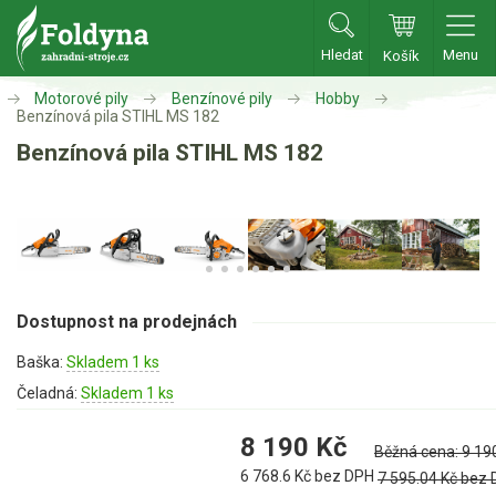
Hledat
Menu
Košík
Zahradní traktory
Motorové pily
Benzínové pily
Hobby
Benzínová pila STIHL MS 182
Benzínová pila STIHL MS 182
Zahradní traktory
Zahradní ridery
Aku traktory
Příslušenství
Sekačky
Dostupnost na prodejnách
Baška:
Skladem 1 ks
Benzínové sekačky
Čeladná:
Skladem 1 ks
Akumulátorové sekačky
8 190
Kč
Robotické sekačky
Běžná cena:
9 19
6 768.6
Kč bez DPH
Bubnové sekačky
7 595.04
Kč bez