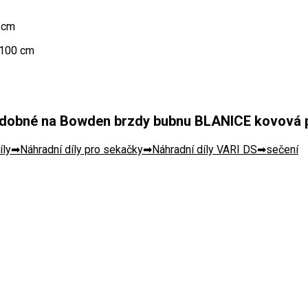
 cm
 100 cm
dobné na Bowden brzdy bubnu BLANICE kovová páč
íly
Náhradní díly pro sekačky
Náhradní díly VARI DS
sečení