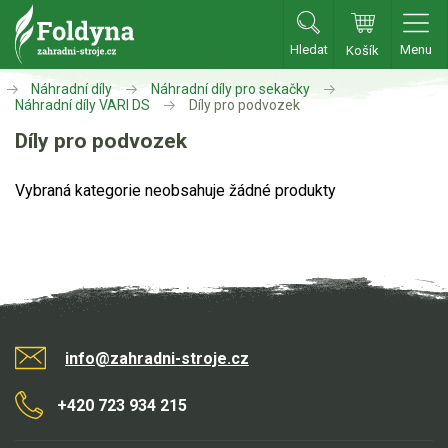
Hledat
Menu
Košík
Zahradní traktory
Náhradní díly
Náhradní díly pro sekačky
Náhradní díly VARI DS
Díly pro podvozek
Zahradní traktory
Díly pro podvozek
Zahradní ridery
Vybraná kategorie neobsahuje žádné produkty
Aku traktory
Příslušenství
Sekačky
Benzínové sekačky
info@zahradni-stroje.cz
Akumulátorové sekačky
Robotické sekačky
+420 723 934 215
Bubnové sekačky