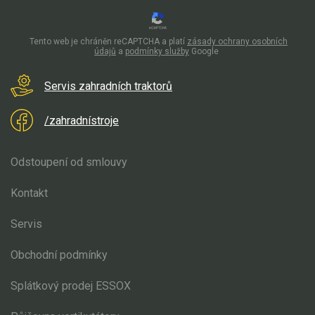
Mulčovače
Tento web je chráněn reCAPTCHA a platí
zásady ochrany osobních
Křovinořezy a vyžínače
údajů
a
podmínky služby
Google
Benzínové křovinořezy a vyžínače
Servis zahradních traktorů
Aku křovinořezy a vyžínače
/zahradnístroje
Motorové pily
Odstoupení od smlouvy
Benzínové pily
Kontakt
Aku pily
Servis
Elektrické pily
Jednoruční pily
Obchodní podmínky
Vyvětvovací pily
Splátkový prodej ESSOX
AKU zahradní technika