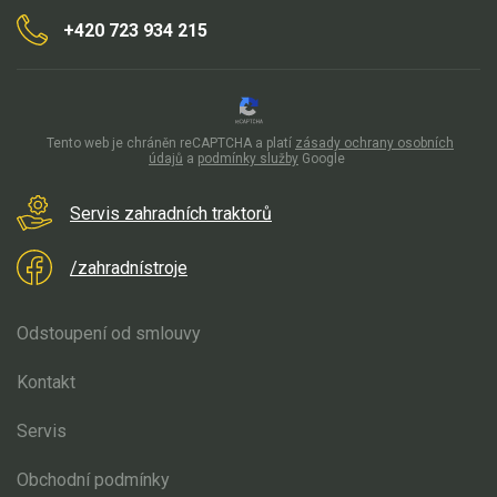
Elektrické čtyřkolky
+420 723 934 215
Náhradní díly
Náhradní díly pro motorové pily
Tento web je chráněn reCAPTCHA a platí
zásady ochrany osobních
Zahradní traktory
údajů
a
podmínky služby
Google
Řetězové pily
Servis zahradních traktorů
Náhradní díly pro křovinořezy
Náhradní díly pro sekačky
/zahradnístroje
Náhradní díly AL-KO
Odstoupení od smlouvy
Náhradní díly Honda
Náhradní díly Weibang
Kontakt
Stiga
Náhradní díly VARI DS
Servis
Díly pro motor
Obchodní podmínky