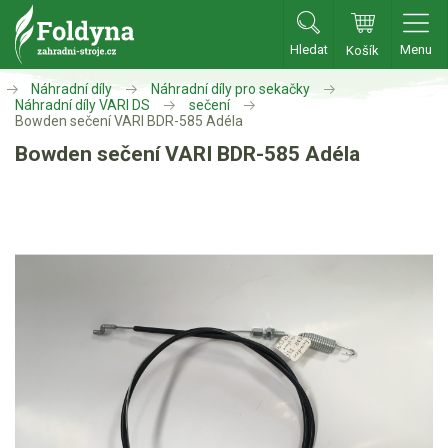
Hledat
Menu
Košík
Zahradní traktory
Náhradní díly
Náhradní díly pro sekačky
Náhradní díly VARI DS
sečení
Bowden sečení VARI BDR-585 Adéla
Zahradní traktory
Bowden sečení VARI BDR-585 Adéla
Zahradní ridery
Aku traktory
Příslušenství
Sekačky
Benzínové sekačky
Akumulátorové sekačky
Robotické sekačky
Bubnové sekačky