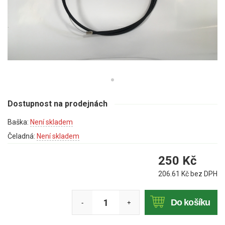
Mulčovače
Křovinořezy a vyžínače
Benzínové křovinořezy a vyžínače
Aku křovinořezy a vyžínače
Motorové pily
Dostupnost na prodejnách
Baška:
Není skladem
Benzínové pily
Čeladná:
Není skladem
Aku pily
250
Kč
Elektrické pily
206.61
Kč bez DPH
Jednoruční pily
Vyvětvovací pily
Do košíku
-
+
AKU zahradní technika