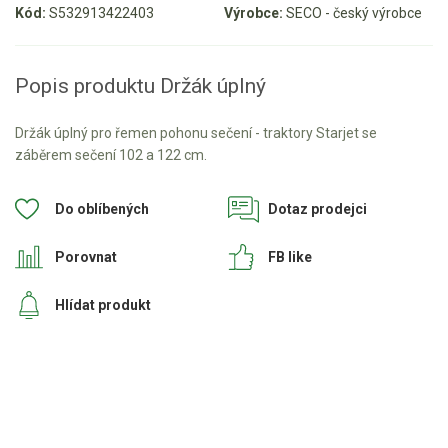
Kód:
S532913422403
Výrobce:
SECO - český výrobce
Aku křovinořezy a vyžínače
Aku pily
Popis produktu Držák úplný
Aku sekačky
Aku STIHL
Držák úplný pro řemen pohonu sečení - traktory Starjet se
záběrem sečení 102 a 122 cm.
Aku AL-KO
Do oblíbených
Dotaz prodejci
Štípačka na dřevo
Porovnat
FB like
VARI
Hlídat produkt
VARI malotraktory
VARI multifunkční nosiče
Sněhové frézy
Vertikutátory