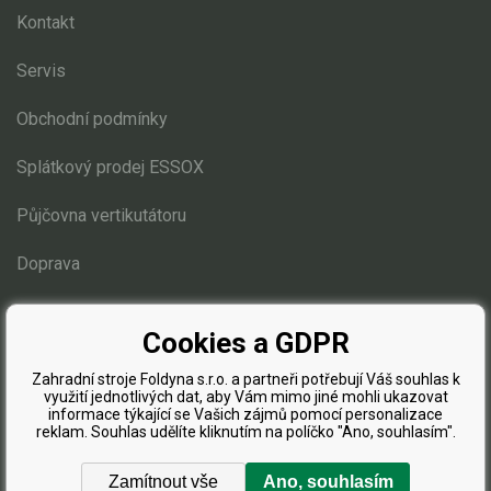
Elektrické čtyřkolky
Kontakt
Náhradní díly
Servis
Obchodní podmínky
Náhradní díly pro motorové pily
Zahradní traktory
Splátkový prodej ESSOX
Náhradní díly Challenge
Půjčovna vertikutátoru
Náhradní díly Honda
Náhradní díly Starjet
Doprava
Díly pro motory
Blog
Mulčovací žací ústrojí 110 cm
Cookies a GDPR
Přední náprava, řízení
Zahradní stroje Foldyna s.r.o. a partneři potřebují Váš souhlas k
Zdvih sečení
využití jednotlivých dat, aby Vám mimo jiné mohli ukazovat
informace týkající se Vašich zájmů pomocí personalizace
Elektro instalace
reklam. Souhlas udělíte kliknutím na políčko "Ano, souhlasím".
Sběrný koš
Žací ústrojí 102, 122 cm
Zamítnout vše
Ano, souhlasím