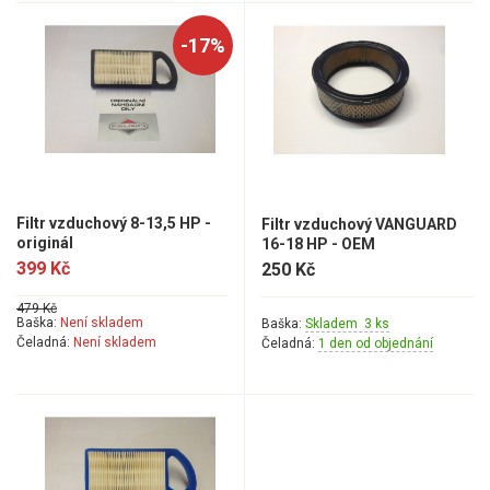
Elektrické čtyřkolky
-17%
Náhradní díly
Náhradní díly pro motorové pily
Zahradní traktory
Náhradní díly Challenge
Filtr vzduchový 8-13,5 HP -
Filtr vzduchový VANGUARD
Náhradní díly Honda
originál
16-18 HP - OEM
Náhradní díly Starjet
399 Kč
250 Kč
Díly pro motory
479 Kč
Baška:
Není skladem
Mulčovací žací ústrojí 110 cm
Baška:
Skladem 3 ks
Čeladná:
Není skladem
Čeladná:
1 den od objednání
Přední náprava, řízení
Zdvih sečení
Elektro instalace
Sběrný koš
Žací ústrojí 102, 122 cm