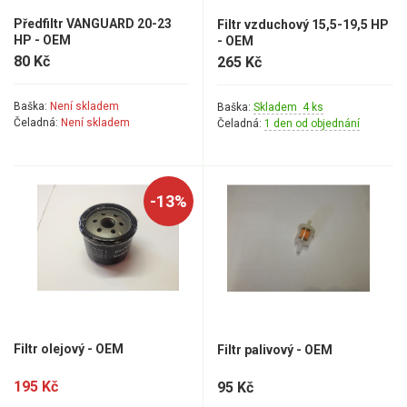
Předfiltr VANGUARD 20-23
Filtr vzduchový 15,5-19,5 HP
Aku křovinořezy a vyžínače
HP - OEM
- OEM
80 Kč
265 Kč
Aku pily
Aku sekačky
Baška:
Není skladem
Baška:
Skladem 4 ks
Aku STIHL
Čeladná:
Není skladem
Čeladná:
1 den od objednání
Aku AL-KO
Štípačka na dřevo
-13%
VARI
VARI malotraktory
VARI multifunkční nosiče
Filtr olejový - OEM
Filtr palivový - OEM
Sněhové frézy
195 Kč
95 Kč
Vertikutátory