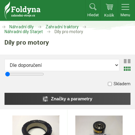
Hledat
Menu
Košík
Zahradní traktory
Náhradní díly
Zahradní traktory
Náhradní díly Starjet
Díly pro motory
Zahradní traktory
Díly pro motory
Zahradní ridery
Aku traktory
Příslušenství
Skladem
Sekačky
Značky a parametry
Benzínové sekačky
Akumulátorové sekačky
Robotické sekačky
Bubnové sekačky