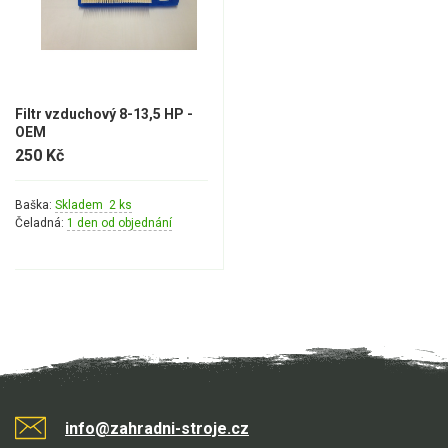
Pojezd, převodovka
Ostatní
Náhradní díly Stiga Estate
Řetězové pily
Filtr vzduchový 8-13,5 HP -
OEM
Náhradní díly pro křovinořezy
250 Kč
Náhradní díly pro sekačky
Baška:
Skladem 2 ks
Čeladná:
1 den od objednání
info@zahradni-stroje.cz