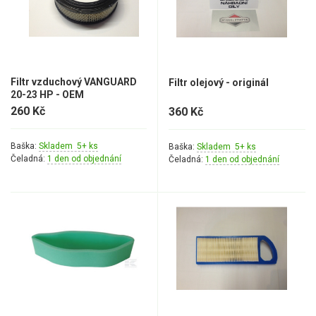
Mulčovače
Křovinořezy a vyžínače
Filtr vzduchový VANGUARD
Filtr olejový - originál
Benzínové křovinořezy a vyžínače
20-23 HP - OEM
Aku křovinořezy a vyžínače
260 Kč
360 Kč
Motorové pily
Baška:
Skladem 5+ ks
Baška:
Skladem 5+ ks
Čeladná:
1 den od objednání
Čeladná:
1 den od objednání
Benzínové pily
Aku pily
Elektrické pily
Jednoruční pily
Vyvětvovací pily
AKU zahradní technika