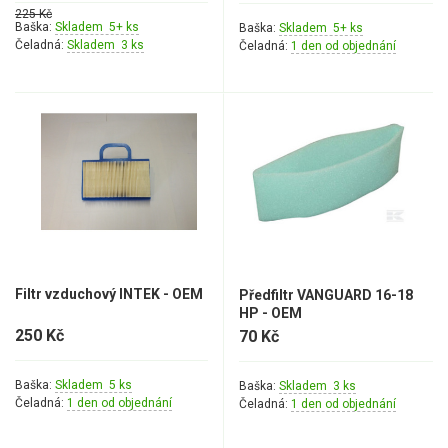
225 Kč
Baška:
Skladem 5+ ks
Baška:
Skladem 5+ ks
Kultivátory
Čeladná:
Skladem 3 ks
Čeladná:
1 den od objednání
Nůžky na živý plot
Vysavače a foukače
Elektrocentrály
Štěpkovače a drtiče
Elektrické skútry
Filtr vzduchový INTEK - OEM
Předfiltr VANGUARD 16-18
Elektrické tříkolky
HP - OEM
250 Kč
70 Kč
Elektrické tříkolky pro seniory
Baška:
Skladem 5 ks
Baška:
Skladem 3 ks
Elektrické tříkolky pracovní
Čeladná:
1 den od objednání
Čeladná:
1 den od objednání