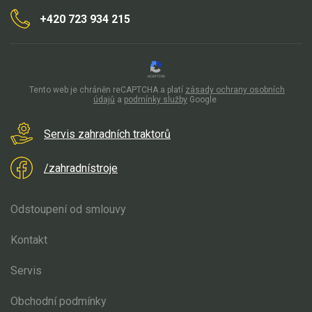
+420 723 934 215
Tento web je chráněn reCAPTCHA a platí
zásady ochrany osobních
údajů
a
podmínky služby
Google
Servis zahradních traktorů
/zahradnístroje
Odstoupení od smlouvy
Kontakt
Servis
Obchodní podmínky