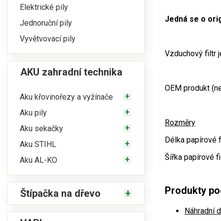
Elektrické pily
Jedná se o orig
Jednoruční pily
Vyvětvovací pily
Vzduchový filtr
AKU zahradní technika
OEM produkt (neo
Aku křovinořezy a vyžínače
Aku pily
Rozměry
Aku sekačky
Délka papírové f
Aku STIHL
Šířka papírové f
Aku AL-KO
Produkty pod
Štípačka na dřevo
Náhradní d