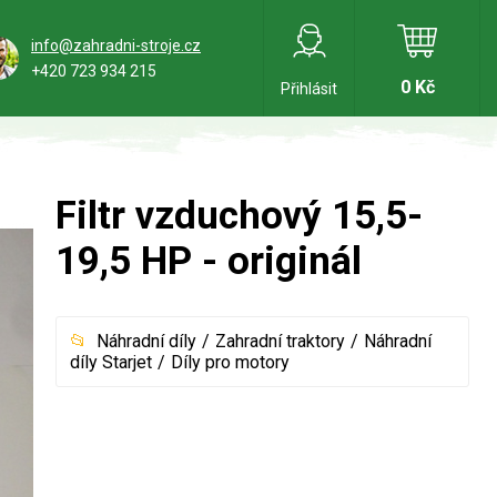
info@zahradni-stroje.cz
+420 723 934 215
0 Kč
Přihlásit
Filtr vzduchový 15,5-
19,5 HP - originál
Náhradní díly
Zahradní traktory
Náhradní
díly Starjet
Díly pro motory