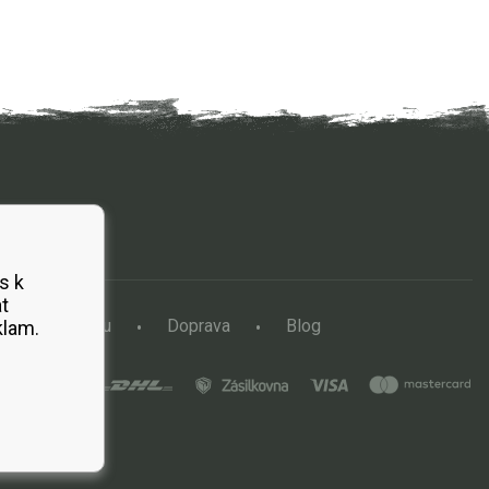
s k
t
a vertikutátoru
Doprava
Blog
klam.