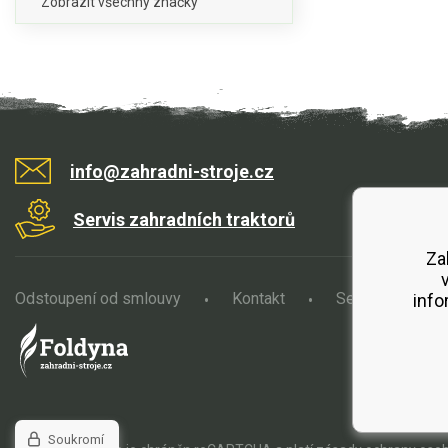
Zobrazit všechny značky
info@zahradni-stroje.cz
Servis zahradních traktorů
Za
Odstoupení od smlouvy
Kontakt
Servis
O
info
Soukromí