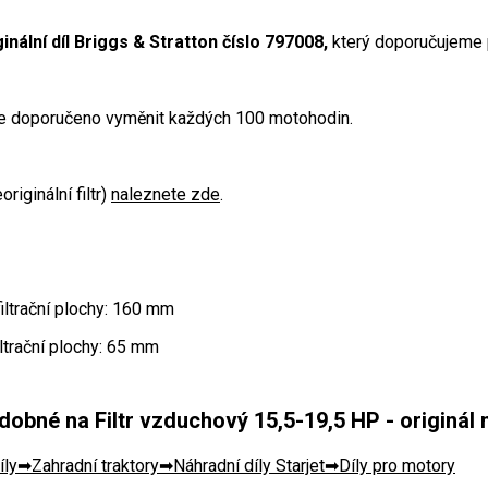
inální díl Briggs & Stratton číslo 797008,
který doporučujeme 
 je doporučeno vyměnit každých 100 motohodin.
riginální filtr)
naleznete zde
.
iltrační plochy: 160 mm
iltrační plochy: 65 mm
obné na Filtr vzduchový 15,5-19,5 HP - originál n
íly
Zahradní traktory
Náhradní díly Starjet
Díly pro motory