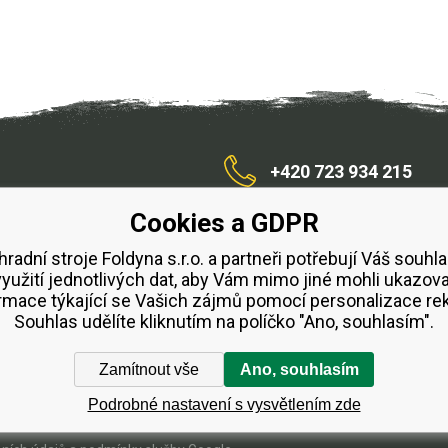
+420 723 934 215
Cookies a GDPR
/zahradnístroje
hradní stroje Foldyna s.r.o. a partneři potřebují Váš souhla
využití jednotlivých dat, aby Vám mimo jiné mohli ukazova
bchodní podmínky
Splátkový prodej ESSOX
Půjčovn
rmace týkající se Vašich zájmů pomocí personalizace re
Souhlas udělíte kliknutím na políčko "Ano, souhlasím".
Zamítnout vše
Ano, souhlasím
Podrobné nastavení s vysvětlením zde
Tvorbu webové stránky
zajistil
BINARGON.cz