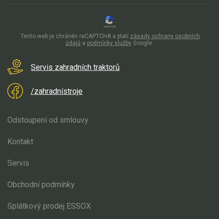
Elektrické čtyřkolky
Náhradní díly
Tento web je chráněn reCAPTCHA a platí
zásady ochrany osobních
údajů
a
podmínky služby
Google
Náhradní díly pro motorové pily
Servis zahradních traktorů
Zahradní traktory
Náhradní díly Challenge
/zahradnístroje
Náhradní díly Honda
Náhradní díly Starjet
Odstoupení od smlouvy
Díly pro motory
Kontakt
Mulčovací žací ústrojí 110 cm
Přední náprava, řízení
Servis
Zdvih sečení
Obchodní podmínky
Elektro instalace
Sběrný koš
Splátkový prodej ESSOX
Žací ústrojí 102, 122 cm