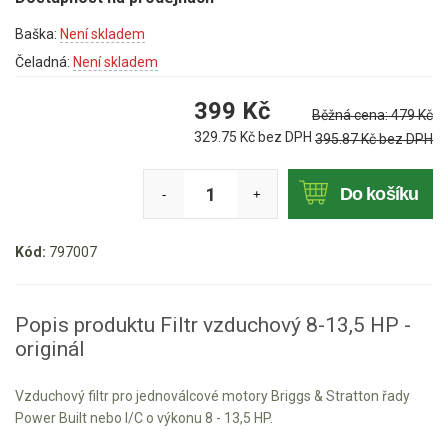
Mulčovače
Baška:
Není skladem
Čeladná:
Není skladem
Křovinořezy a vyžínače
399
Kč
Běžná cena:
479
Kč
Benzínové křovinořezy a vyžínače
329.75
Kč bez DPH
395.87
Kč bez DPH
Aku křovinořezy a vyžínače
Do košíku
-
+
Motorové pily
Kód:
797007
Benzínové pily
Aku pily
Elektrické pily
Popis produktu Filtr vzduchový 8-13,5 HP -
originál
Jednoruční pily
Vyvětvovací pily
Vzduchový filtr pro jednoválcové motory Briggs & Stratton řady
Power Built nebo I/C o výkonu 8 - 13,5 HP.
AKU zahradní technika