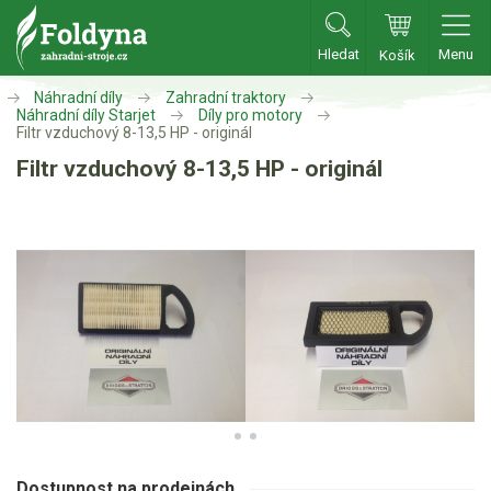
Hledat
Menu
Košík
Zahradní traktory
Náhradní díly
Zahradní traktory
Náhradní díly Starjet
Díly pro motory
Filtr vzduchový 8-13,5 HP - originál
Zahradní traktory
Filtr vzduchový 8-13,5 HP - originál
Zahradní ridery
Aku traktory
Příslušenství
Sekačky
Benzínové sekačky
Akumulátorové sekačky
Robotické sekačky
Bubnové sekačky
Dostupnost na prodejnách