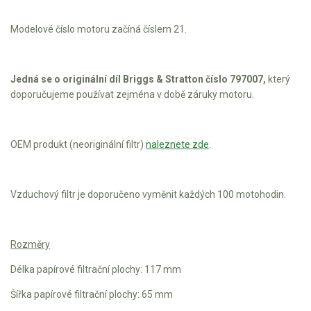
Aku křovinořezy a vyžínače
Modelové číslo motoru začíná číslem 21.
Aku pily
Aku sekačky
Jedná se o originální díl Briggs & Stratton číslo 797007,
který
Aku STIHL
doporučujeme používat zejména v době záruky motoru.
Aku AL-KO
OEM produkt (neoriginální filtr)
naleznete zde
.
Štípačka na dřevo
VARI
Vzduchový filtr je doporučeno vyměnit každých 100 motohodin.
VARI malotraktory
VARI multifunkční nosiče
Rozměry
Délka papírové filtrační plochy: 117 mm
Sněhové frézy
Šířka papírové filtrační plochy: 65 mm
Vertikutátory