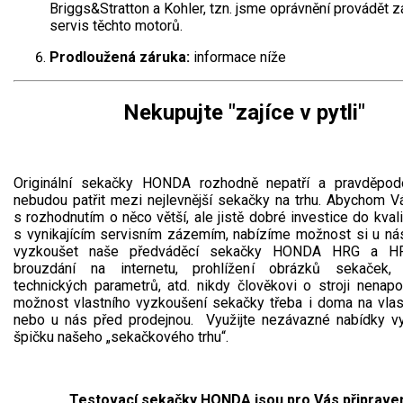
Briggs&Stratton a Kohler, tzn. jsme oprávnění provádět z
servis těchto motorů.
Prodloužená záruka:
informace níže
Nekupujte "zajíce v pytli"
Originální sekačky HONDA rozhodně nepatří a pravděpod
nebudou patřit mezi nejlevnější sekačky na trhu. Abychom 
s rozhodnutím o něco větší, ale jistě dobré investice do kvali
s vynikajícím servisním zázemím, nabízíme možnost si u nás
vyzkoušet naše předváděcí sekačky HONDA HRG a HR
brouzdání na internetu, prohlížení obrázků sekaček, 
technických parametrů, atd. nikdy člověkovi o stroji nenapov
možnost vlastního vyzkoušení sekačky třeba i doma na vlas
nebo u nás před prodejnou. Využijte nezávazné nabídky v
špičku našeho „sekačkového trhu“.
Testovací sekačky HONDA jsou pro Vás připrave