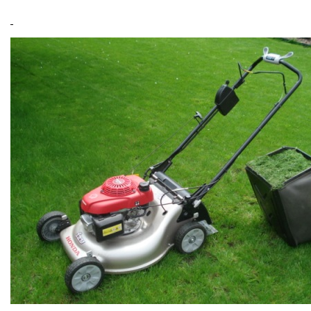
VARI multifunkční nosiče
Sněhové frézy
Vertikutátory
Kultivátory
Nůžky na živý plot
Vysavače a foukače
Elektrocentrály
Štěpkovače a drtiče
Elektrické skútry
Elektrické tříkolky