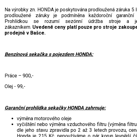
Na výrobky zn. HONDA je poskytována prodloužená záruka 5 le
prodloužené záruky je podmíněna každoroční garanční p
Prohlídkou se rozumí sezónní údržba stroje a j
zákazníkem.
Uvedené ceny platí pouze pro stroje zakoupe
prodejně v Bašce.
Benzínová sekačka s pojezdem HONDA:
Práce – 900,-
Olej - 99,-
Garanční prohlídka sekačky HONDA zahrnuje:
výměna motorového oleje
vyčištění nebo výměna vzduchového filtru (výměna filtr
dle jeho stavu zpravidla po 2 až 3 letech provozu, cena 
Honda je 215 Kč, nepoužíváme o pár korun levnější č