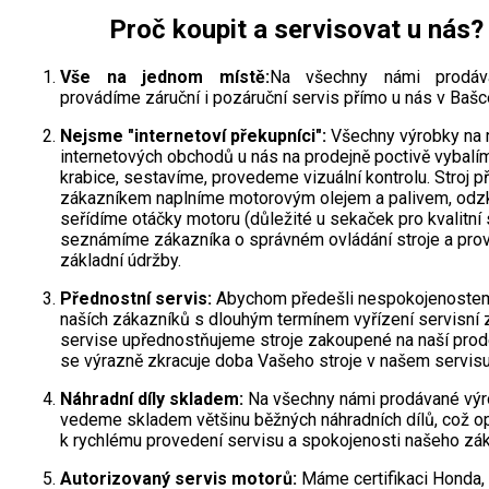
Proč koupit a servisovat u nás?
Vše na jednom místě:
Na všechny námi prodáv
provádíme záruční i pozáruční servis přímo u nás v Bašc
Nejsme "internetoví překupníci":
Všechny výrobky na r
internetových obchodů u nás na prodejně poctivě vybalí
krabice, sestavíme, provedeme vizuální kontrolu. Stroj p
zákazníkem naplníme motorovým olejem a palivem, odz
seřídíme otáčky motoru (důležité u sekaček pro kvalitní s
seznámíme zákazníka o správném ovládání stroje a pro
základní údržby.
Přednostní servis:
Abychom předešli nespokojenostem
naších zákazníků s dlouhým termínem vyřízení servisní 
servise upřednostňujeme stroje zakoupené na naší prod
se výrazně zkracuje doba Vašeho stroje v našem servisu
Náhradní díly skladem:
Na všechny námi prodávané vý
vedeme skladem většinu běžných náhradních dílů, což op
k rychlému provedení servisu a spokojenosti našeho zák
Autorizovaný servis motorů:
Máme certifikaci Honda,