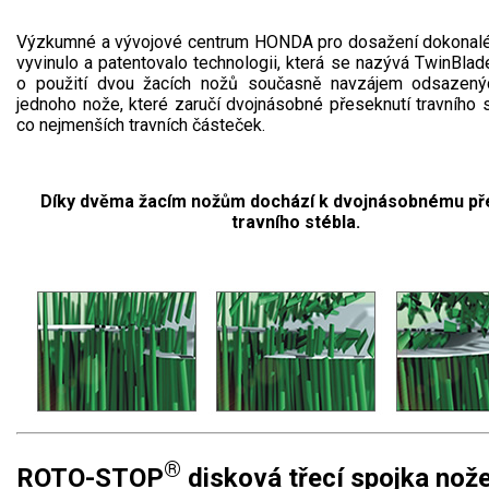
Výzkumné a vývojové centrum HONDA pro dosažení dokonalé
vyvinulo a patentovalo technologii, která se nazývá TwinBlad
o použití dvou žacích nožů současně navzájem odsazený
jednoho nože, které zaručí dvojnásobné přeseknutí travního s
co nejmenších travních částeček.
Díky dvěma žacím nožům dochází k dvojnásobnému př
travního stébla.
®
ROTO-STOP
disková třecí spojka nož