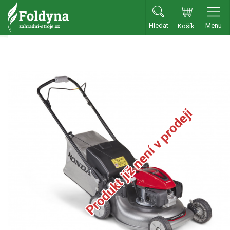
Hledat
Menu
Košík
Zahradní traktory
Zahradní traktory
Zahradní ridery
Aku traktory
Produkt již není v prodeji
Příslušenství
Sekačky
Benzínové sekačky
Benzínové sekačky s pojezdem
Benzínové sekačky bez pojezdu
Benzínové sekačky se startérem