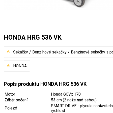
Akumulátorové sekačky
Robotické sekačky
Bubnové sekačky
Mulčovače
HONDA HRG 536 VK
Křovinořezy a vyžínače
Sekačky
Benzínové sekačky
Benzínové sekačky s 
Benzínové křovinořezy a vyžínače
HONDA
Aku křovinořezy a vyžínače
Motorové pily
Popis produktu HONDA HRG 536 VK
Benzínové pily
Motor
Honda GCVx 170
Záběr sečení
53 cm (2 nože nad sebou)
Aku pily
SMART DRIVE - plynule nastaviteln
Pojezd
Elektrické pily
rychlost