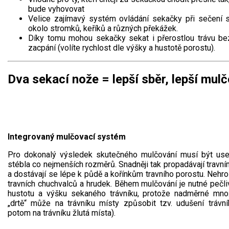
bude vyhovovat
Velice zajímavý systém ovládání sekačky při sečení
okolo stromků, keříků a různých překážek.
Díky tomu mohou sekačky sekat i přerostlou trávu b
zacpání (volíte rychlost dle výšky a hustotě porostu).
Dva sekací nože = lepší sběr, lepší mul
Integrovaný mulčovací systém
Pro dokonalý výsledek skutečného mulčování musí být use
stébla co nejmenších rozměrů. Snadněji tak propadávají travn
a dostávají se lépe k půdě a kořínkům travního porostu. Nehro
travních chuchvalců a hrudek. Během mulčování je nutné pečli
hustotu a výšku sekaného trávníku, protože nadměrné množ
„drtě“ může na trávníku místy způsobit tzv. udušení trávník
potom na trávníku žlutá místa).