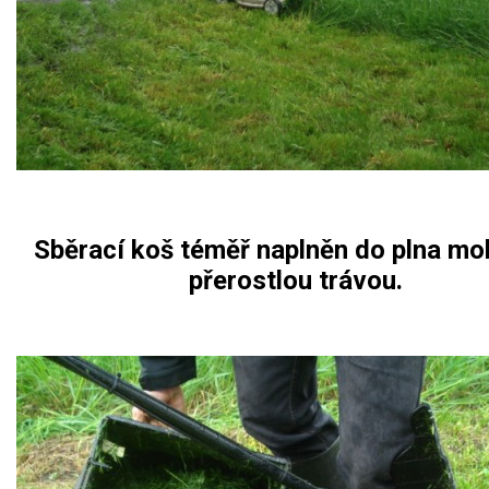
Sběrací koš téměř naplněn do plna mo
přerostlou trávou.