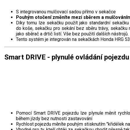
S integrovanou mulčovací sadou přímo v sekačce
Pouhým otočení změníte mezi sběrem a mulčování
Díky tomu lze sekačku použít jako standardní sekačk
do koše, sekačku pro sekání bez sběru trávy, sekačku 
jako sběrač a drtič listí. Vše bez použití dalších nástrojů.
Tento systém je integrován na sekačkách Honda HRG 5
Smart DRIVE - plynulé ovládání pojezdu
Pomocí Smart DRIVE pojezdu lze plynule měnit rychl
během jízdy bez nutnosti zastavování
Rychlost pojezdu měníte pouhým stisknutím "křidélek na 
Vhodné pro ty, kteří chtěji za sekačkou chodit přesně tak