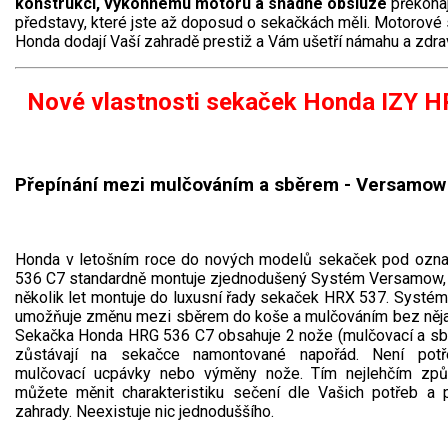
konstrukci, výkonnému motoru a snadné obsluze
překonaj
představy, které jste až doposud o sekačkách měli. Motorové
Honda dodají Vaší zahradě prestiž a Vám ušetří námahu a zdrav
Nové vlastnosti sekaček Honda IZY 
Přepínání mezi mulčováním a sběrem - Versamo
Honda v letošním roce do nových modelů sekaček pod ozn
536 C7 standardně montuje zjednodušený Systém Versamow, k
několik let montuje do luxusní řady sekaček HRX 537. Syst
umožňuje změnu mezi sběrem do koše a mulčováním bez něja
Sekačka Honda HRG 536 C7 obsahuje 2 nože (mulčovací a sbě
zůstávají na sekačce namontované napořád. Není pot
mulčovací ucpávky nebo výměny nože. Tím nejlehčím zp
můžete měnit charakteristiku sečení dle Vašich potřeb a 
zahrady. Neexistuje nic jednoduššího.