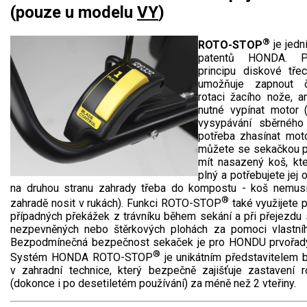
(pouze u modelu
VY
)
®
ROTO-STOP
je jed
patentů HONDA. P
principu diskové tře
umožňuje zapnout č
rotaci žacího nože, a
nutné vypínat motor (
vysypávání sběrného
potřeba zhasínat moto
můžete se sekačkou p
mít nasazený koš, kte
plný a potřebujete jej 
na druhou stranu zahrady třeba do kompostu - koš nemus
®
zahradě nosit v rukách). Funkci ROTO-STOP
také využijete p
případných překážek z trávníku během sekání a při přejezdu
nezpevněných nebo štěrkových plohách za pomoci vlastní
Bezpodmínečná bezpečnost sekaček je pro HONDU prvořad
®
Systém HONDA ROTO-STOP
je unikátním představitelem 
v zahradní technice, který bezpečně zajišťuje zastavení 
(dokonce i po desetiletém používání) za méně než 2 vteřiny.