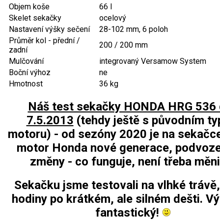
Jednoruční pily
Objem koše
66 l
Skelet sekačky
ocelový
Vyvětvovací pily
Nastavení výšky sečení
28-102 mm, 6 poloh
Průměr kol - přední /
200 / 200 mm
AKU zahradní technika
zadní
Mulčování
integrovaný Versamow System
Boční výhoz
ne
Aku křovinořezy a vyžínače
Hmotnost
36 kg
Aku pily
Aku sekačky
Náš test sekačky HONDA HRG 536 
7.5.2013
(tehdy ještě s původním t
Aku STIHL
motoru) - od sezóny 2020 je na sekačce
Aku AL-KO
motor Honda nové generace, podvoze
změny - co funguje, není třeba měn
Štípačka na dřevo
VARI
Sekačku jsme testovali na vlhké trávě,
hodiny po krátkém, ale silném dešti. V
VARI malotraktory
fantastický!