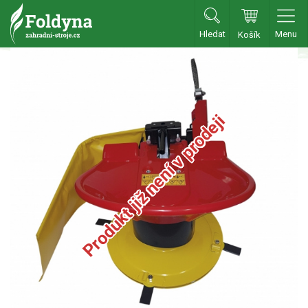
Hledat
Menu
Košík
Zahradní traktory
Zahradní traktory
Zahradní ridery
Produkt již není v prodeji
Aku traktory
Příslušenství
Sekačky
Benzínové sekačky
Akumulátorové sekačky
Robotické sekačky
Bubnové sekačky