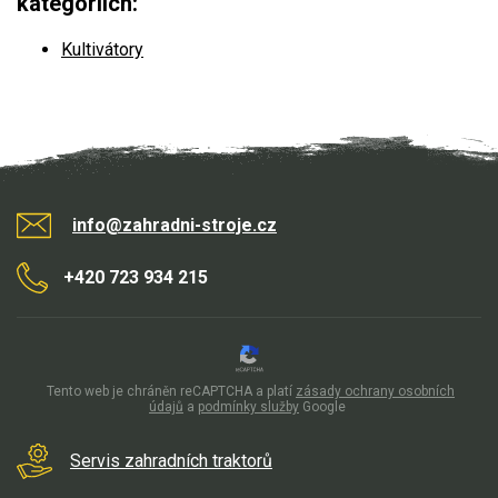
kategoriích:
Kultivátory
Kultivátory
Nůžky na živý plot
Vysavače a foukače
Elektrocentrály
info@zahradni-stroje.cz
Štěpkovače a drtiče
+420 723 934 215
Elektrické skútry
Elektrické tříkolky
Tento web je chráněn reCAPTCHA a platí
zásady ochrany osobních
údajů
a
podmínky služby
Google
Elektrické tříkolky pro seniory
Elektrické tříkolky pracovní
Servis zahradních traktorů