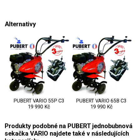
Aku křovinořezy a vyžínače
Aku pily
Alternativy
Aku sekačky
Aku STIHL
Aku AL-KO
Štípačka na dřevo
VARI
VARI malotraktory
PUBERT VARIO 55P C3
PUBERT VARIO 65B C3
19 990 Kč
19 990 Kč
VARI multifunkční nosiče
Sněhové frézy
Produkty podobné na PUBERT jednobubnová
sekačka VARIO najdete také v následujících
Vertikutátory