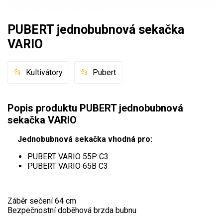
Mulčovače
PUBERT jednobubnová sekačka
Křovinořezy a vyžínače
VARIO
Benzínové křovinořezy a vyžínače
Kultivátory
Pubert
Aku křovinořezy a vyžínače
Motorové pily
Popis produktu PUBERT jednobubnová
sekačka VARIO
Benzínové pily
Jednobubnová sekačka vhodná pro:
Aku pily
PUBERT VARIO 55P C3
Elektrické pily
PUBERT VARIO 65B C3
Jednoruční pily
Vyvětvovací pily
Záběr sečení 64 cm
Bezpečnostní doběhová brzda bubnu
AKU zahradní technika