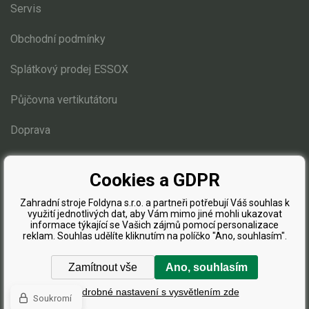
Servis
Obchodní podmínky
Splátkový prodej ESSOX
Půjčovna vertikutátoru
Doprava
Blog
Cookies a GDPR
Zahradní stroje Foldyna s.r.o. a partneři potřebují Váš souhlas k
využití jednotlivých dat, aby Vám mimo jiné mohli ukazovat
informace týkající se Vašich zájmů pomocí personalizace
reklam. Souhlas udělíte kliknutím na políčko "Ano, souhlasím".
Zamítnout vše
Ano, souhlasím
Podrobné nastavení s vysvětlením zde
Soukromí
Eshopy
a
webové stránky
od
BINARGON.cz