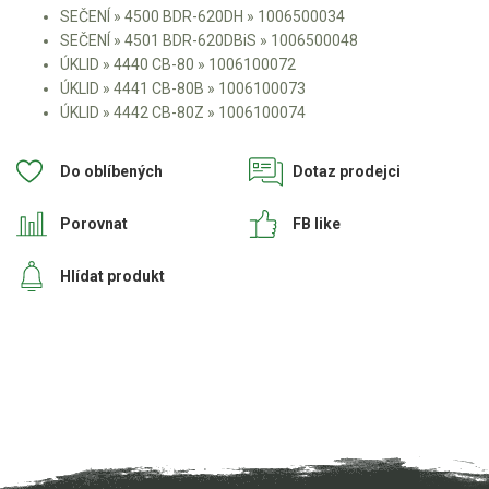
Elektrické čtyřkolky
SEČENÍ » 4500 BDR-620DH » 1006500034
SEČENÍ » 4501 BDR-620DBiS » 1006500048
Náhradní díly
ÚKLID » 4440 CB-80 » 1006100072
ÚKLID » 4441 CB-80B » 1006100073
ÚKLID » 4442 CB-80Z » 1006100074
Náhradní díly pro motorové pily
Zahradní traktory
Do oblíbených
Dotaz prodejci
Řetězové pily
Náhradní díly pro křovinořezy
Porovnat
FB like
Náhradní díly pro sekačky
Hlídat produkt
Náhradní díly AL-KO
Náhradní díly Honda
Náhradní díly Weibang
Stiga
Náhradní díly VARI DS
Díly pro motor