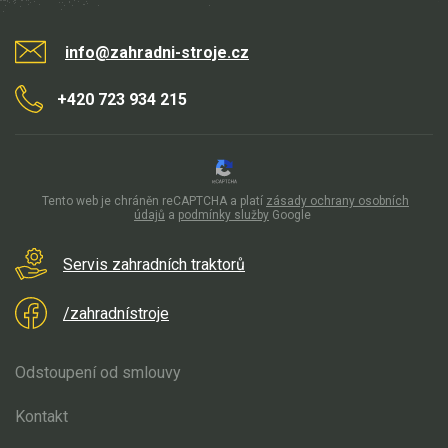
Díly pro podvozek
pojezd
info@zahradni-stroje.cz
sečení
Náhradní díly VARI BDR
+420 723 934 215
Tento web je chráněn reCAPTCHA a platí
zásady ochrany osobních
údajů
a
podmínky služby
Google
Servis zahradních traktorů
/zahradnístroje
Odstoupení od smlouvy
Kontakt