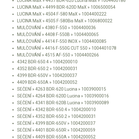
LUCINA MaX » 4457 BDR-620 Lucina Max » 1004400186
LUCINA MaX » 4499 BDR-620D MaX » 1006500054
Kultivátory
LUCINA MaX » 4504 F-580 MaX » 1004400222
LUCINA MaX » 4505 F-580Bis MaX » 1006800022
Nůžky na živý plot
MULČOVÁNÍ » 4380 F-550 » 1004400036
MULČOVÁNÍ » 4408 F-550B » 1004400065
Vysavače a foukače
MULČOVÁNÍ » 4414 F-550 INOX » 1004400085
MULČOVÁNÍ » 4416 F-550G CUT 550 » 1004401078
Elektrocentrály
MULČOVÁNÍ » 4515 AF-550 » 1004400266
4342 BDR-650.4 » 1004200010
Štěpkovače a drtiče
4352 BDR-650.2 » 1004200031
4399 BDR-650V » 1004200037
Elektrické skútry
4409 BDR-650A » 1004200052
SEČENÍ » 4263 BDR-620 Lucina » 1003900015
Elektrické tříkolky
SEČENÍ » 4264 BDR-620D Lucina » 1003900016
SEČENÍ » 4341 BDR-620B Lucina » 1003900089
SEČENÍ » 4342 BDR-650.4 » 1004200010
Elektrické tříkolky pro seniory
SEČENÍ » 4352 BDR-650.2 » 1004200031
Elektrické tříkolky pracovní
SEČENÍ » 4399 BDR-650V » 1004200037
SEČENÍ » 4401 BDR-650R » 1004200059
SEČENÍ » 4409 BDR-650A » 1004200052