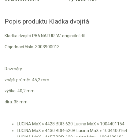
Aku křovinořezy a vyžínače
Popis produktu Kladka dvojitá
Aku pily
Aku sekačky
Kladka dvojitá PA6 NATUR ”A” originální díl
Aku STIHL
Objednací číslo: 3003900013
Aku AL-KO
Štípačka na dřevo
Rozměry:
VARI
vnější průměr: 45,2 mm
výška: 40,2 mm
VARI malotraktory
díra: 35 mm
VARI multifunkční nosiče
Sněhové frézy
LUCINA MaX » 4428 BDR-620 Lucina MaX » 1004401154
LUCINA MaX » 4430 BDR-620B Lucina MaX » 1004400164
Vertikutátory