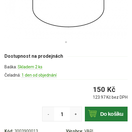
Mulčovače
Křovinořezy a vyžínače
Benzínové křovinořezy a vyžínače
Aku křovinořezy a vyžínače
Dostupnost na prodejnách
Motorové pily
Baška:
Skladem 2 ks
Benzínové pily
Čeladná:
1 den od objednání
Aku pily
150
Kč
Elektrické pily
123.97
Kč bez DPH
Jednoruční pily
Vyvětvovací pily
Do košíku
-
+
AKU zahradní technika
Kód:
3003900013
Výrobce:
VARI