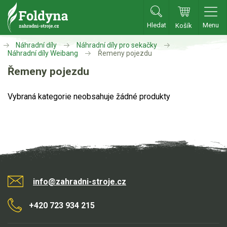
Hledat
Menu
Košík
Zahradní traktory
Náhradní díly
Náhradní díly pro sekačky
Náhradní díly Weibang
Řemeny pojezdu
Zahradní traktory
Řemeny pojezdu
Zahradní ridery
Vybraná kategorie neobsahuje žádné produkty
Aku traktory
Příslušenství
Sekačky
Benzínové sekačky
info@zahradni-stroje.cz
Akumulátorové sekačky
Robotické sekačky
+420 723 934 215
Bubnové sekačky