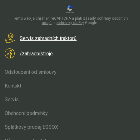
Mulčovače
Tento web je chráněn reCAPTCHA a platí
zásady ochrany osobních
Křovinořezy a vyžínače
údajů
a
podmínky služby
Google
Benzínové křovinořezy a vyžínače
Servis zahradních traktorů
Aku křovinořezy a vyžínače
/zahradnístroje
Motorové pily
Odstoupení od smlouvy
Benzínové pily
Kontakt
Aku pily
Servis
Elektrické pily
Jednoruční pily
Obchodní podmínky
Vyvětvovací pily
Splátkový prodej ESSOX
AKU zahradní technika